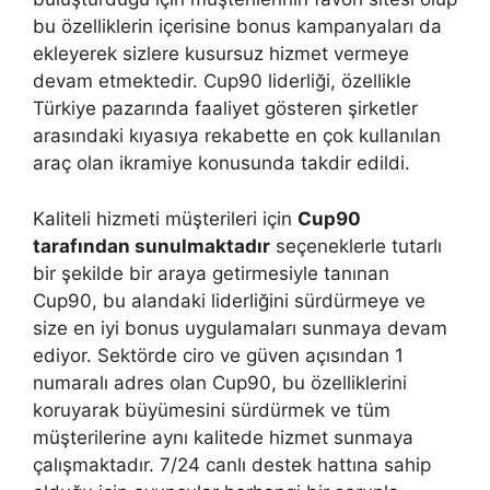
bu özelliklerin içerisine bonus kampanyaları da
ekleyerek sizlere kusursuz hizmet vermeye
devam etmektedir. Cup90 liderliği, özellikle
Türkiye pazarında faaliyet gösteren şirketler
arasındaki kıyasıya rekabette en çok kullanılan
araç olan ikramiye konusunda takdir edildi.
Kaliteli hizmeti müşterileri için
Cup90
tarafından sunulmaktadır
seçeneklerle tutarlı
bir şekilde bir araya getirmesiyle tanınan
Cup90, bu alandaki liderliğini sürdürmeye ve
size en iyi bonus uygulamaları sunmaya devam
ediyor. Sektörde ciro ve güven açısından 1
numaralı adres olan Cup90, bu özelliklerini
koruyarak büyümesini sürdürmek ve tüm
müşterilerine aynı kalitede hizmet sunmaya
çalışmaktadır. 7/24 canlı destek hattına sahip