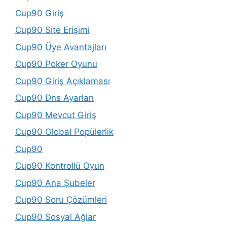
Cup90 Giriş
Cup90 Site Erişimi
Cup90 Üye Avantajları
Cup90 Poker Oyunu
Cup90 Giriş Açıklaması
Cup90 Dns Ayarları
Cup90 Mevcut Giriş
Cup90 Global Popülerlik
Cup90
Cup90 Kontrollü Oyun
Cup90 Ana Şubeler
Cup90 Soru Çözümleri
Cup90 Sosyal Ağlar