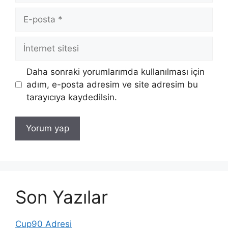
E-
posta
İnternet
sitesi
Daha sonraki yorumlarımda kullanılması için
adım, e-posta adresim ve site adresim bu
tarayıcıya kaydedilsin.
Son Yazılar
Cup90 Adresi