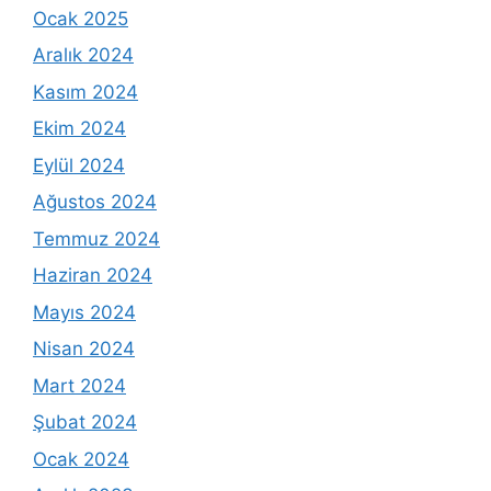
Ocak 2025
Aralık 2024
Kasım 2024
Ekim 2024
Eylül 2024
Ağustos 2024
Temmuz 2024
Haziran 2024
Mayıs 2024
Nisan 2024
Mart 2024
Şubat 2024
Ocak 2024