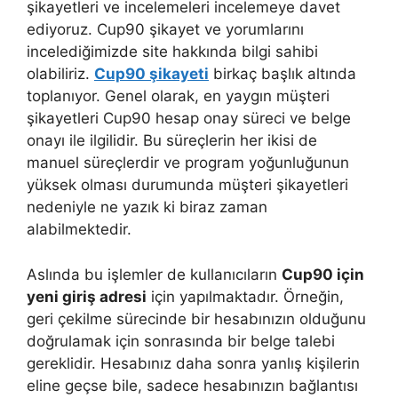
şikayetleri ve incelemeleri incelemeye davet
ediyoruz. Cup90 şikayet ve yorumlarını
incelediğimizde site hakkında bilgi sahibi
olabiliriz.
Cup90 şikayeti
birkaç başlık altında
toplanıyor. Genel olarak, en yaygın müşteri
şikayetleri Cup90 hesap onay süreci ve belge
onayı ile ilgilidir. Bu süreçlerin her ikisi de
manuel süreçlerdir ve program yoğunluğunun
yüksek olması durumunda müşteri şikayetleri
nedeniyle ne yazık ki biraz zaman
alabilmektedir.
Aslında bu işlemler de kullanıcıların
Cup90 için
yeni giriş adresi
için yapılmaktadır. Örneğin,
geri çekilme sürecinde bir hesabınızın olduğunu
doğrulamak için sonrasında bir belge talebi
gereklidir. Hesabınız daha sonra yanlış kişilerin
eline geçse bile, sadece hesabınızın bağlantısı