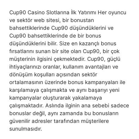
Cup90 Casino Slotlarına İlk Yatırımı Her oyuncu
ve sektör web sitesi, bir bonustan
bahsettiklerinde Cup90 düşündüklerini ve
Cup90 bahsettiklerinde de bir bonus
düşündüklerini bilir. Size en kazançlı bonus
fırsatlarını sunan bir site olan Cup90, bir çok
müşterinin ilgisini çekmektedir. Cup90, güçlü
ihtiyaçlarınızı oranlar, kullanım avantajları ve
dönüşüm koşulları açısından sektör
ortalamasının üzerinde bonus kampanyaları ile
karşılamaya çalışmakta ve aynı başarıyı yeni
kampanyalar oluşturarak yakalamaya
çalışmaktadır. Aslında ilginin ana sebebi sadece
bonuslar değil, aynı zamanda bu bonusların
güvenilir adresler tarafından müşterilere
sunulmasıdır.