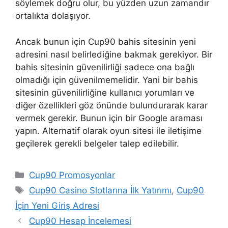
söylemek doğru olur, bu yüzden uzun zamandır
ortalıkta dolaşıyor.
Ancak bunun için Cup90 bahis sitesinin yeni
adresini nasıl belirlediğine bakmak gerekiyor. Bir
bahis sitesinin güvenilirliği sadece ona bağlı
olmadığı için güvenilmemelidir. Yani bir bahis
sitesinin güvenilirliğine kullanıcı yorumları ve
diğer özellikleri göz önünde bulundurarak karar
vermek gerekir. Bunun için bir Google araması
yapın. Alternatif olarak oyun sitesi ile iletişime
geçilerek gerekli belgeler talep edilebilir.
Kategoriler
Cup90 Promosyonlar
Etiketler
Cup90 Casino Slotlarına İlk Yatırımı
,
Cup90
İçin Yeni Giriş Adresi
Cup90 Hesap İncelemesi