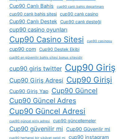
Cup90 Canlı Bahis
cup90 canlı bahis departmanı
cup90 canlı bahis sitesi
cup90 canlı casino
Cup90 Canlı Destek
Cup90 canlı desteği
cup90 casino oyunları
Cup90 Casino Sitesi
cup90 casinosu
cup90 com
Cup90 Destek Ekibi
cup90 en güvenilir bahis sitesi bonus sitesidir
Cup90 Giriş
cup90 giris twitter
Cup90 Girişi
Cup90 Giriş Adresi
Cup90 Güncel
Cup90 Giriş Yap
Cup90 Güncel Adres
Cup90 Güncel Adresi
cup90 güncellemeler
cup90 güncel giriş adresi
Cup90 güvenilir mi
Cup90 Güvenlir mi
cup90 instagram
cup90 herhangi bir şikâyet geldi mi