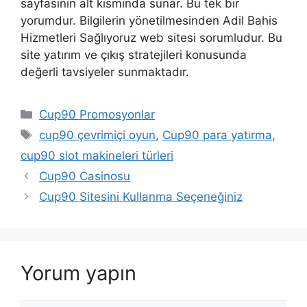
sayfasının alt kısmında sunar. Bu tek bir
yorumdur. Bilgilerin yönetilmesinden Adil Bahis
Hizmetleri Sağlıyoruz web sitesi sorumludur. Bu
site yatırım ve çıkış stratejileri konusunda
değerli tavsiyeler sunmaktadır.
Kategoriler
Cup90 Promosyonlar
Etiketler
cup90 çevrimiçi oyun
,
Cup90 para yatırma
,
cup90 slot makineleri türleri
Cup90 Casinosu
Cup90 Sitesini Kullanma Seçeneğiniz
Yorum yapın