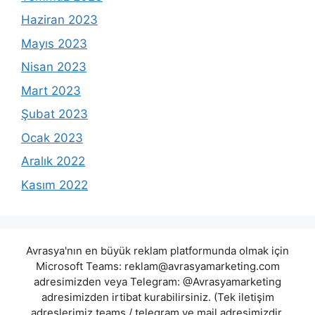
Haziran 2023
Mayıs 2023
Nisan 2023
Mart 2023
Şubat 2023
Ocak 2023
Aralık 2022
Kasım 2022
Avrasya'nın en büyük reklam platformunda olmak için
Microsoft Teams:
reklam@avrasyamarketing.com
adresimizden veya Telegram: @Avrasyamarketing
adresimizden irtibat kurabilirsiniz. (Tek iletişim
adreslerimiz teams / telegram ve mail adresimizdir.