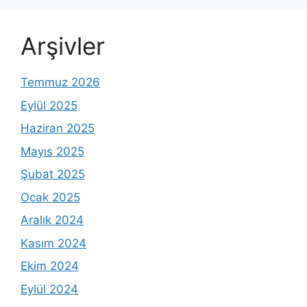
Arşivler
Temmuz 2026
Eylül 2025
Haziran 2025
Mayıs 2025
Şubat 2025
Ocak 2025
Aralık 2024
Kasım 2024
Ekim 2024
Eylül 2024