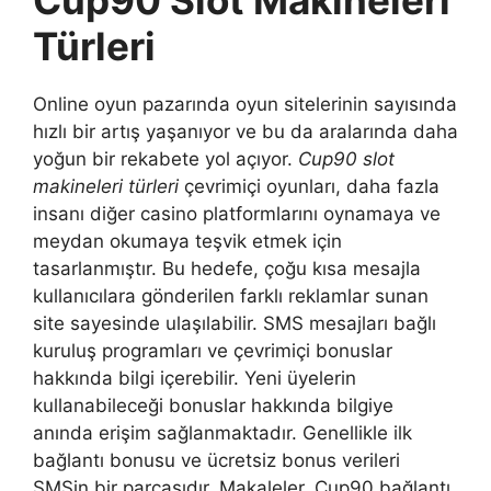
Cup90 Slot Makineleri
Türleri
Online oyun pazarında oyun sitelerinin sayısında
hızlı bir artış yaşanıyor ve bu da aralarında daha
yoğun bir rekabete yol açıyor.
Cup90 slot
makineleri türleri
çevrimiçi oyunları, daha fazla
insanı diğer casino platformlarını oynamaya ve
meydan okumaya teşvik etmek için
tasarlanmıştır. Bu hedefe, çoğu kısa mesajla
kullanıcılara gönderilen farklı reklamlar sunan
site sayesinde ulaşılabilir. SMS mesajları bağlı
kuruluş programları ve çevrimiçi bonuslar
hakkında bilgi içerebilir. Yeni üyelerin
kullanabileceği bonuslar hakkında bilgiye
anında erişim sağlanmaktadır. Genellikle ilk
bağlantı bonusu ve ücretsiz bonus verileri
SMSin bir parçasıdır. Makaleler, Cup90 bağlantı