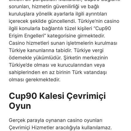
sorunları, hizmetin güvenilirliği ve bağlı
kuruluşlara yönelik ayarlarla ilgili ayrıntıları
içerecek şekilde güncellendi. Türkiye’nin casino
ilgili konularla bağlantılı tüzel kişileri “Cup90
Erişim Engelleri” kategorisine girmektedir.
Casino hizmetleri sunan işletmelerin kurulması
Türkiye kanunlarına tabidir. Türkiye vergi
ödemekle yükümlüdür. Şirketin merkezinin
Türkiye’de olması ve kurucularından veya
sahiplerinden en az birinin Türk vatandaşı
olması gerekmektedir.
Cup90 Kalesi Çevrimiçi
Oyun
Gerçek parayla oynanan casino oyunları
Çevrimiçi Hizmetler aracılığıyla kullanılamaz.