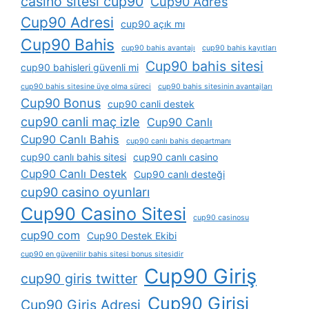
casino sitesi cup90
Cup90 Adres
Cup90 Adresi
cup90 açık mı
Cup90 Bahis
cup90 bahis avantajı
cup90 bahis kayıtları
Cup90 bahis sitesi
cup90 bahisleri güvenli mi
cup90 bahis sitesine üye olma süreci
cup90 bahis sitesinin avantajları
Cup90 Bonus
cup90 canli destek
cup90 canli maç izle
Cup90 Canlı
Cup90 Canlı Bahis
cup90 canlı bahis departmanı
cup90 canlı bahis sitesi
cup90 canlı casino
Cup90 Canlı Destek
Cup90 canlı desteği
cup90 casino oyunları
Cup90 Casino Sitesi
cup90 casinosu
cup90 com
Cup90 Destek Ekibi
cup90 en güvenilir bahis sitesi bonus sitesidir
Cup90 Giriş
cup90 giris twitter
Cup90 Girişi
Cup90 Giriş Adresi