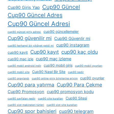
Cup90 Güncel
Cup90 Giriş Yap
Cup90 Güncel Adres
Cup90 Güncel Adresi
cup90 güncellemeler
cup90 güncel giriş adresi
Cup90 güvenilir mi
Cup90 Güvenlir mi
cup90 instagram
cup90 herhangi bir şikâyet geldi mi
Cup90 kayıt
cup90 kaç oldu
cup90 kayit
cup90 maç izleme
cup90 maç izle
cup90 mobil giriş
cup90 mobil android i̇ndir
cup90 mobil oyunları
Cup90 Nasıl Bir Site
cup90 mobil site
cup90 nedir
cup90 oyunlar
cup90 onaylandı
cup90 online giriş bilgilerine erişim
Cup90 para yatırma
Cup90 Para Çekme
Cup90 Promosyon
cup90 promosyon kodu
Cup90 Sitesi
cup90 sayfaları nedir
cup90 site kuralları
cup90 slot makineleri türleri
cup90 slot site kuralları
Cup90 spor bahisleri
cup90 telegram