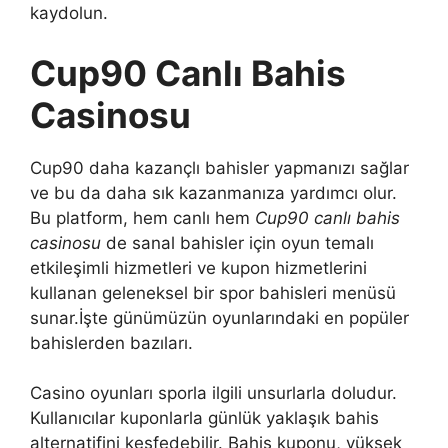
kaydolun.
Cup90 Canlı Bahis
Casinosu
Cup90 daha kazançlı bahisler yapmanızı sağlar
ve bu da daha sık kazanmanıza yardımcı olur.
Bu platform, hem canlı hem
Cup90 canlı bahis
casinosu
de sanal bahisler için oyun temalı
etkileşimli hizmetleri ve kupon hizmetlerini
kullanan geleneksel bir spor bahisleri menüsü
sunar.İşte günümüzün oyunlarındaki en popüler
bahislerden bazıları.
Casino oyunları sporla ilgili unsurlarla doludur.
Kullanıcılar kuponlarla günlük yaklaşık bahis
alternatifini keşfedebilir. Bahis kuponu, yüksek