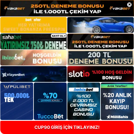
×
CUP90 GİRİŞ İÇİN TIKLAYINIZ!