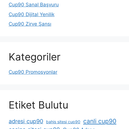
Cup90 Sanal Başvuru
Cup90 Dijital Yenilik
Cup90 Zirve Şansı
Kategoriler
Cup90 Promosyonlar
Etiket Bulutu
canli cup90
adresi cup90
bahis sitesi cup90