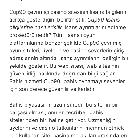
Cup90 çevrimiçi casino sitesinin lisans bilgilerini
açıkça gösterdiğini belirtmiştik.
Cup90 lisans
bilgilerine nasıl erişilir
lisans ayrıntılarını edinme
prosedürü nedir? Tüm lisanslı oyun
platformlarına benzer şekilde Cup90 çevrimiçi
oyun siteleri, üyelerin ve casino severlerin giriş
adreslerinin altında lisans ayrıntılarını belirgin bir
şekilde gösterir. Bu web sitesi, web sitesinin
güvenilirliği hakkında doğrudan bilgi sağlar.
Bahis hizmeti Cup90, bahis oynamayı sevenler
için son derece güvenilir ve karlıdır.
Bahis piyasasının uzun süredir bu sitenin bir
parçası olması, onu en tecrübeli bahis
sitelerinden biri haline getiriyor. Uzmanlığını
üyelerini ve casino tutkunlarını memnun etmek
için kullanan site, casino meraklıları arasında en