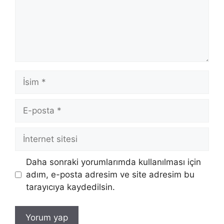
İsim
E-
posta
İnternet
sitesi
Daha sonraki yorumlarımda kullanılması için
adım, e-posta adresim ve site adresim bu
tarayıcıya kaydedilsin.