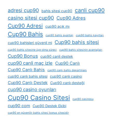
canli cup90
adresi cup90
bahis sitesi cup90
casino sitesi cup90
Cup90 Adres
Cup90 Adresi
cup90 açık mı
Cup90 Bahis
cup90 bahis avantajı
cup90 bahis kayıtları
Cup90 bahis sitesi
cup90 bahisleri güvenli mi
cup90 bahis sitesine üye olma süreci
cup90 bahis sitesinin avantajları
Cup90 Bonus
cup90 canli destek
cup90 canli maç izle
Cup90 Canlı
Cup90 Canlı Bahis
cup90 canlı bahis departmanı
cup90 canlı bahis sitesi
cup90 canlı casino
Cup90 Canlı Destek
Cup90 canlı desteği
cup90 casino oyunları
Cup90 Casino Sitesi
cup90 casinosu
cup90 com
Cup90 Destek Ekibi
cup90 en güvenilir bahis sitesi bonus sitesidir