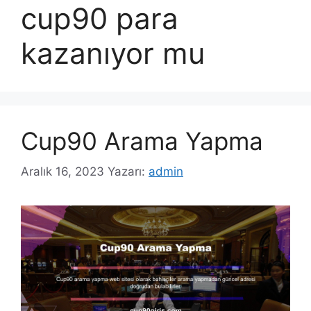
cup90 para
kazanıyor mu
Cup90 Arama Yapma
Aralık 16, 2023
Yazarı:
admin