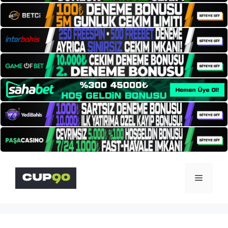
İçeriğe
atla
Menü