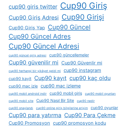
Cup90 Giriş
cup90 giris twitter
Cup90 Girişi
Cup90 Giriş Adresi
Cup90 Güncel
Cup90 Giriş Yap
Cup90 Güncel Adres
Cup90 Güncel Adresi
cup90 güncellemeler
cup90 güncel giriş adresi
Cup90 güvenilir mi
Cup90 Güvenlir mi
cup90 instagram
cup90 herhangi bir şikâyet geldi mi
Cup90 kayıt
cup90 kaç oldu
cup90 kayit
cup90 maç izleme
cup90 maç izle
cup90 mobil giriş
cup90 mobil android i̇ndir
cup90 mobil oyunları
Cup90 Nasıl Bir Site
cup90 mobil site
cup90 nedir
cup90 oyunlar
cup90 onaylandı
cup90 online giriş bilgilerine erişim
Cup90 para yatırma
Cup90 Para Çekme
Cup90 Promosyon
cup90 promosyon kodu