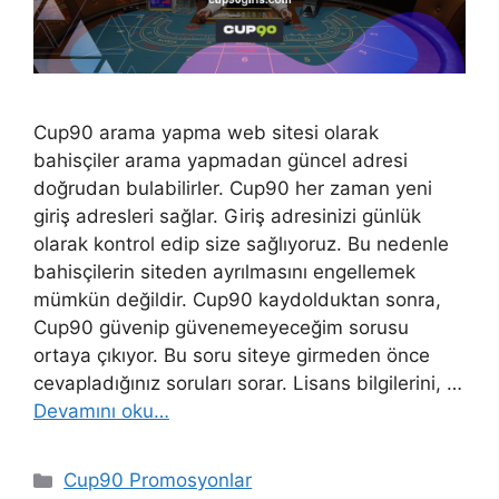
Cup90 arama yapma web sitesi olarak
bahisçiler arama yapmadan güncel adresi
doğrudan bulabilirler. Cup90 her zaman yeni
giriş adresleri sağlar. Giriş adresinizi günlük
olarak kontrol edip size sağlıyoruz. Bu nedenle
bahisçilerin siteden ayrılmasını engellemek
mümkün değildir. Cup90 kaydolduktan sonra,
Cup90 güvenip güvenemeyeceğim sorusu
ortaya çıkıyor. Bu soru siteye girmeden önce
cevapladığınız soruları sorar. Lisans bilgilerini, …
Devamını oku…
Kategoriler
Cup90 Promosyonlar