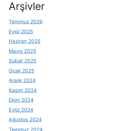
Arşivler
Temmuz 2026
Eylül 2025
Haziran 2025
Mayıs 2025
Şubat 2025
Ocak 2025
Aralık 2024
Kasım 2024
Ekim 2024
Eylül 2024
Ağustos 2024
Temmuz 2024