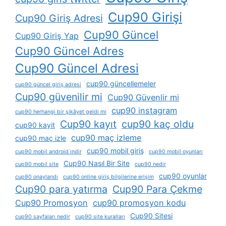
Cup90 Girişi
Cup90 Giriş Adresi
Cup90 Güncel
Cup90 Giriş Yap
Cup90 Güncel Adres
Cup90 Güncel Adresi
cup90 güncellemeler
cup90 güncel giriş adresi
Cup90 güvenilir mi
Cup90 Güvenlir mi
cup90 instagram
cup90 herhangi bir şikâyet geldi mi
Cup90 kayıt
cup90 kaç oldu
cup90 kayit
cup90 maç izleme
cup90 maç izle
cup90 mobil giriş
cup90 mobil android i̇ndir
cup90 mobil oyunları
Cup90 Nasıl Bir Site
cup90 mobil site
cup90 nedir
cup90 oyunlar
cup90 onaylandı
cup90 online giriş bilgilerine erişim
Cup90 para yatırma
Cup90 Para Çekme
Cup90 Promosyon
cup90 promosyon kodu
Cup90 Sitesi
cup90 sayfaları nedir
cup90 site kuralları