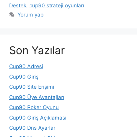
Destek
,
cup90 strateji oyunları
Yorum yap
Son Yazılar
Cup90 Adresi
Cup90 Giriş
Cup90 Site Erişimi
Cup90 Üye Avantajları
Cup90 Poker Oyunu
Cup90 Giriş Açıklaması
Cup90 Dns Ayarları