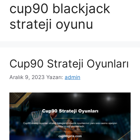
cup90 blackjack
strateji oyunu
Cup90 Strateji Oyunları
Aralık 9, 2023
Yazarı:
admin