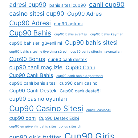
canli cup90
adresi cup90
bahis sitesi cup90
casino sitesi cup90
Cup90 Adres
Cup90 Adresi
cup90 açık mı
Cup90 Bahis
cup90 bahis avantajı
cup90 bahis kayıtları
Cup90 bahis sitesi
cup90 bahisleri güvenli mi
cup90 bahis sitesine üye olma süreci
cup90 bahis sitesinin avantajları
Cup90 Bonus
cup90 canli destek
cup90 canli maç izle
Cup90 Canlı
Cup90 Canlı Bahis
cup90 canlı bahis departmanı
cup90 canlı bahis sitesi
cup90 canlı casino
Cup90 Canlı Destek
Cup90 canlı desteği
cup90 casino oyunları
Cup90 Casino Sitesi
cup90 casinosu
cup90 com
Cup90 Destek Ekibi
cup90 en güvenilir bahis sitesi bonus sitesidir
Cup90 Giriş
cup90 giris twitter