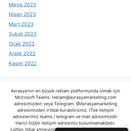
Mayıs 2023
Nisan 2023
Mart 2023
Şubat 2023
Ocak 2023
Aralık 2022
Kasım 2022
Avrasya'nın en büyük reklam platformunda olmak için
Microsoft Teams:
reklam@avrasyamarketing.com
adresimizden veya Telegram: @Avrasyamarketing
adresimizden irtibat kurabilirsiniz. (Tek iletişim
adreslerimiz teams / telegram ve mail adresimizdir.
Harici hiçbir iletişim adresimiz bulunmamaktadır.
Lütfen itibar etmeyiniz.) Türkiye yasalarına göre 7258