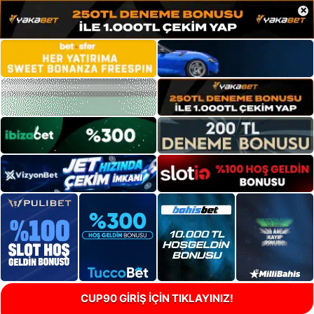
×
CUP90 GİRİŞ İÇİN TIKLAYINIZ!