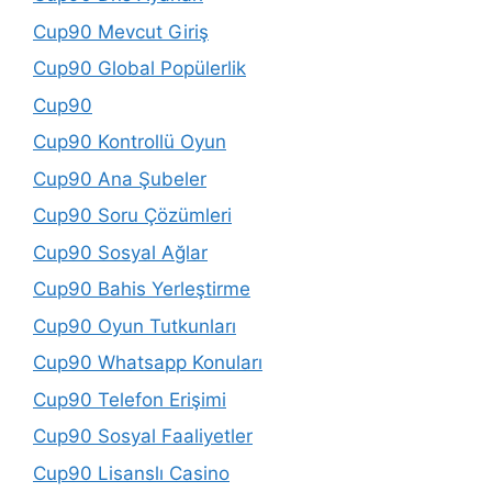
Cup90 Mevcut Giriş
Cup90 Global Popülerlik
Cup90
Cup90 Kontrollü Oyun
Cup90 Ana Şubeler
Cup90 Soru Çözümleri
Cup90 Sosyal Ağlar
Cup90 Bahis Yerleştirme
Cup90 Oyun Tutkunları
Cup90 Whatsapp Konuları
Cup90 Telefon Erişimi
Cup90 Sosyal Faaliyetler
Cup90 Lisanslı Casino