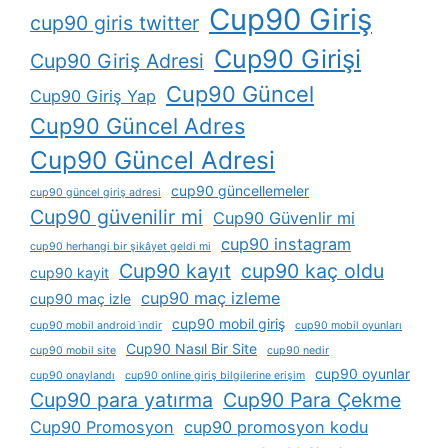
Cup90 Giriş
cup90 giris twitter
Cup90 Girişi
Cup90 Giriş Adresi
Cup90 Güncel
Cup90 Giriş Yap
Cup90 Güncel Adres
Cup90 Güncel Adresi
cup90 güncellemeler
cup90 güncel giriş adresi
Cup90 güvenilir mi
Cup90 Güvenlir mi
cup90 instagram
cup90 herhangi bir şikâyet geldi mi
Cup90 kayıt
cup90 kaç oldu
cup90 kayit
cup90 maç izleme
cup90 maç izle
cup90 mobil giriş
cup90 mobil android i̇ndir
cup90 mobil oyunları
Cup90 Nasıl Bir Site
cup90 mobil site
cup90 nedir
cup90 oyunlar
cup90 onaylandı
cup90 online giriş bilgilerine erişim
Cup90 para yatırma
Cup90 Para Çekme
Cup90 Promosyon
cup90 promosyon kodu