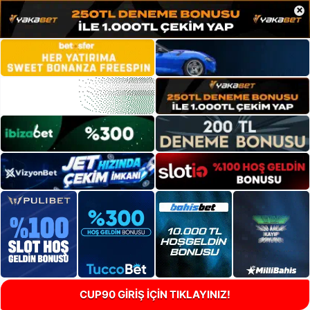
×
CUP90 GİRİŞ İÇİN TIKLAYINIZ!