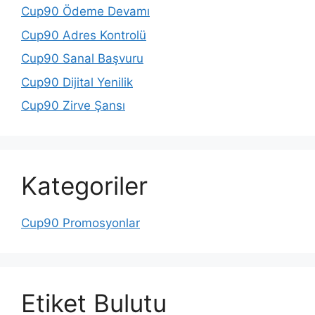
Cup90 Ödeme Devamı
Cup90 Adres Kontrolü
Cup90 Sanal Başvuru
Cup90 Dijital Yenilik
Cup90 Zirve Şansı
Kategoriler
Cup90 Promosyonlar
Etiket Bulutu