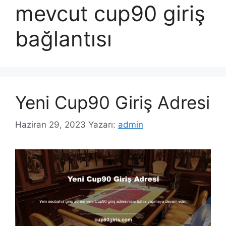
mevcut cup90 giriş
bağlantısı
Yeni Cup90 Giriş Adresi
Haziran 29, 2023
Yazarı:
admin