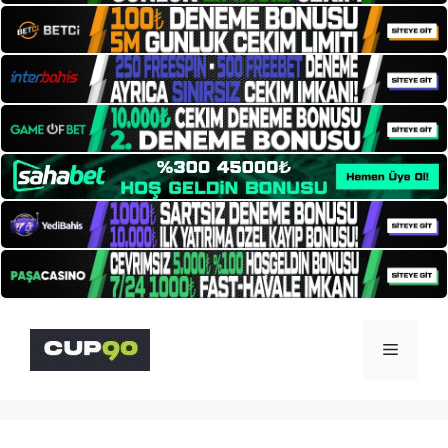
İçeriğe
atla
Menü