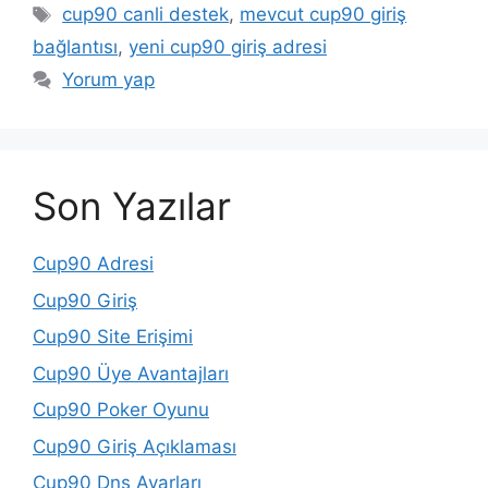
Etiketler
cup90 canli destek
,
mevcut cup90 giriş
bağlantısı
,
yeni cup90 giriş adresi
Yorum yap
Son Yazılar
Cup90 Adresi
Cup90 Giriş
Cup90 Site Erişimi
Cup90 Üye Avantajları
Cup90 Poker Oyunu
Cup90 Giriş Açıklaması
Cup90 Dns Ayarları