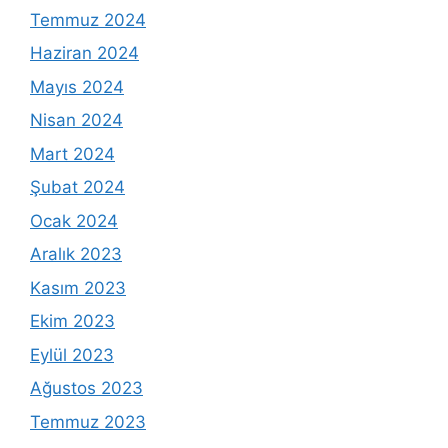
Temmuz 2024
Haziran 2024
Mayıs 2024
Nisan 2024
Mart 2024
Şubat 2024
Ocak 2024
Aralık 2023
Kasım 2023
Ekim 2023
Eylül 2023
Ağustos 2023
Temmuz 2023