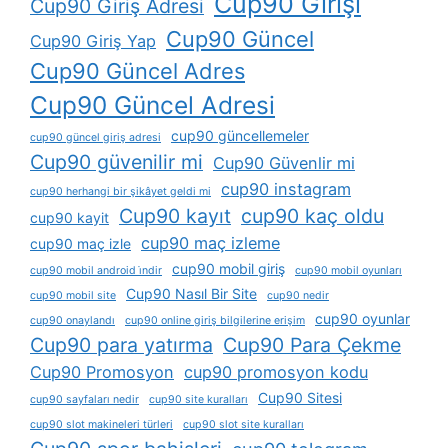
Cup90 Girişi
Cup90 Giriş Adresi
Cup90 Güncel
Cup90 Giriş Yap
Cup90 Güncel Adres
Cup90 Güncel Adresi
cup90 güncellemeler
cup90 güncel giriş adresi
Cup90 güvenilir mi
Cup90 Güvenlir mi
cup90 instagram
cup90 herhangi bir şikâyet geldi mi
Cup90 kayıt
cup90 kaç oldu
cup90 kayit
cup90 maç izleme
cup90 maç izle
cup90 mobil giriş
cup90 mobil android i̇ndir
cup90 mobil oyunları
Cup90 Nasıl Bir Site
cup90 mobil site
cup90 nedir
cup90 oyunlar
cup90 onaylandı
cup90 online giriş bilgilerine erişim
Cup90 para yatırma
Cup90 Para Çekme
Cup90 Promosyon
cup90 promosyon kodu
Cup90 Sitesi
cup90 sayfaları nedir
cup90 site kuralları
cup90 slot makineleri türleri
cup90 slot site kuralları