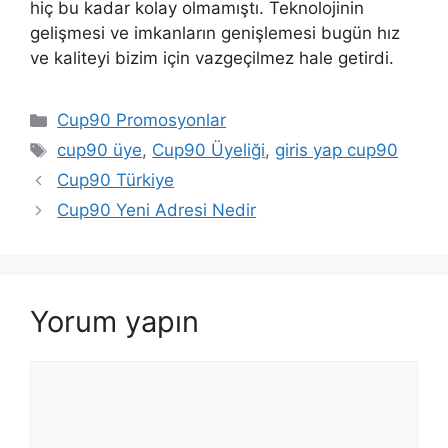
hiç bu kadar kolay olmamıştı. Teknolojinin
gelişmesi ve imkanların genişlemesi bugün hız
ve kaliteyi bizim için vazgeçilmez hale getirdi.
Kategoriler
Cup90 Promosyonlar
Etiketler
cup90 üye
,
Cup90 Üyeliği
,
giris yap cup90
Cup90 Türkiye
Cup90 Yeni Adresi Nedir
Yorum yapın
Yorum