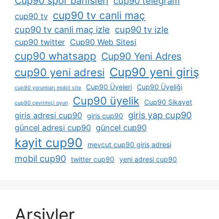
Cup90 spor bahisleri
cup90 telegram
cup90 tv canli maç
cup90 tv
cup90 tv canli maç izle
cup90 tv izle
cup90 twitter
Cup90 Web Sitesi
cup90 whatsapp
Cup90 Yeni Adres
Cup90 yeni giriş
cup90 yeni adresi
Cup90 Üyeleri
Cup90 Üyeliği
cup90 yorumları mobil site
Cup90 üyelik
Cup90 Şikayet
cup90 çevrimiçi oyun
giris yap cup90
giris adresi cup90
giris cup90
güncel adresi cup90
güncel cup90
kayit cup90
mevcut cup90 giriş adresi
mobil cup90
twitter cup90
yeni adresi cup90
Arşivler