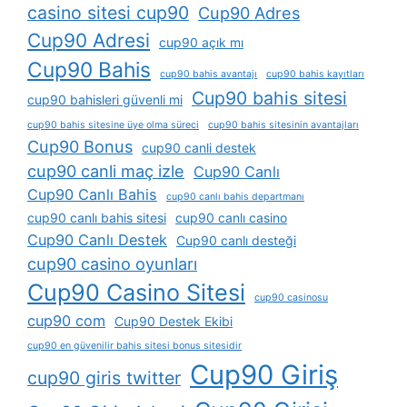
casino sitesi cup90
Cup90 Adres
Cup90 Adresi
cup90 açık mı
Cup90 Bahis
cup90 bahis avantajı
cup90 bahis kayıtları
Cup90 bahis sitesi
cup90 bahisleri güvenli mi
cup90 bahis sitesine üye olma süreci
cup90 bahis sitesinin avantajları
Cup90 Bonus
cup90 canli destek
cup90 canli maç izle
Cup90 Canlı
Cup90 Canlı Bahis
cup90 canlı bahis departmanı
cup90 canlı bahis sitesi
cup90 canlı casino
Cup90 Canlı Destek
Cup90 canlı desteği
cup90 casino oyunları
Cup90 Casino Sitesi
cup90 casinosu
cup90 com
Cup90 Destek Ekibi
cup90 en güvenilir bahis sitesi bonus sitesidir
Cup90 Giriş
cup90 giris twitter