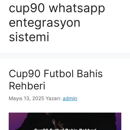
cup90 whatsapp
entegrasyon
sistemi
Cup90 Futbol Bahis
Rehberi
Mayıs 13, 2025
Yazarı:
admin