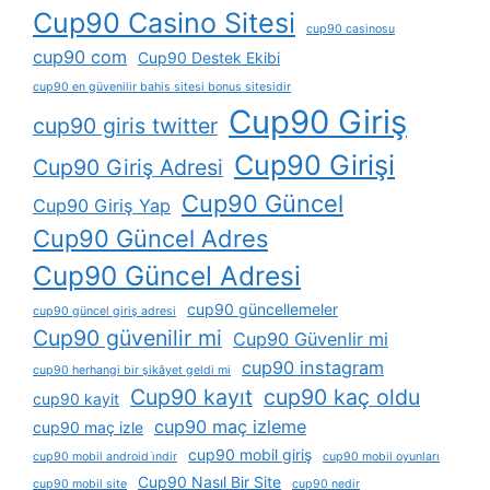
Cup90 Casino Sitesi
cup90 casinosu
cup90 com
Cup90 Destek Ekibi
cup90 en güvenilir bahis sitesi bonus sitesidir
Cup90 Giriş
cup90 giris twitter
Cup90 Girişi
Cup90 Giriş Adresi
Cup90 Güncel
Cup90 Giriş Yap
Cup90 Güncel Adres
Cup90 Güncel Adresi
cup90 güncellemeler
cup90 güncel giriş adresi
Cup90 güvenilir mi
Cup90 Güvenlir mi
cup90 instagram
cup90 herhangi bir şikâyet geldi mi
Cup90 kayıt
cup90 kaç oldu
cup90 kayit
cup90 maç izleme
cup90 maç izle
cup90 mobil giriş
cup90 mobil android i̇ndir
cup90 mobil oyunları
Cup90 Nasıl Bir Site
cup90 mobil site
cup90 nedir