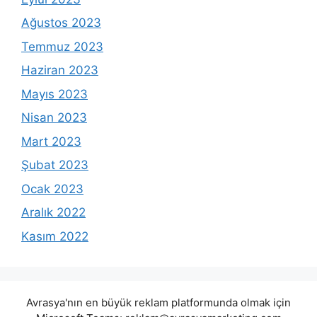
Ağustos 2023
Temmuz 2023
Haziran 2023
Mayıs 2023
Nisan 2023
Mart 2023
Şubat 2023
Ocak 2023
Aralık 2022
Kasım 2022
Avrasya'nın en büyük reklam platformunda olmak için