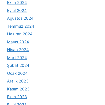
Ekim 2024
Eylül 2024
Ağustos 2024
Temmuz 2024
Haziran 2024
Mayıs 2024
Nisan 2024
Mart 2024
Şubat 2024
Ocak 2024
Aralık 2023
Kasım 2023
Ekim 2023
Eylül 2023