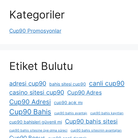
Kategoriler
Cup90 Promosyonlar
Etiket Bulutu
canli cup90
adresi cup90
bahis sitesi cup90
casino sitesi cup90
Cup90 Adres
Cup90 Adresi
cup90 açık mı
Cup90 Bahis
cup90 bahis avantajı
cup90 bahis kayıtları
Cup90 bahis sitesi
cup90 bahisleri güvenli mi
cup90 bahis sitesine üye olma süreci
cup90 bahis sitesinin avantajları
Cup90 Bonus