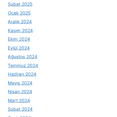
Şubat 2025
Ocak 2025
Aralık 2024
Kasım 2024
Ekim 2024
Eylül 2024
Ağustos 2024
Temmuz 2024
Haziran 2024
Mayıs 2024
Nisan 2024
Mart 2024
Şubat 2024