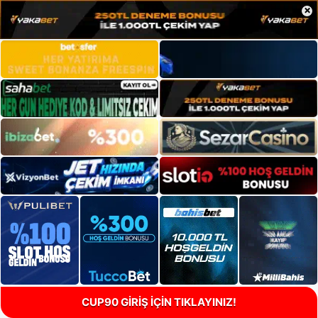
×
CUP90 GİRİŞ İÇİN TIKLAYINIZ!