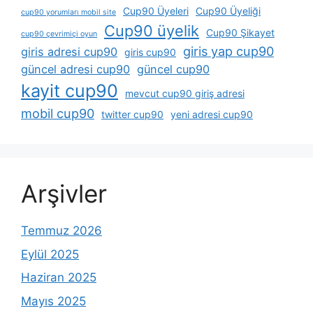
Cup90 Üyeleri
Cup90 Üyeliği
cup90 yorumları mobil site
Cup90 üyelik
Cup90 Şikayet
cup90 çevrimiçi oyun
giris yap cup90
giris adresi cup90
giris cup90
güncel adresi cup90
güncel cup90
kayit cup90
mevcut cup90 giriş adresi
mobil cup90
twitter cup90
yeni adresi cup90
Arşivler
Temmuz 2026
Eylül 2025
Haziran 2025
Mayıs 2025