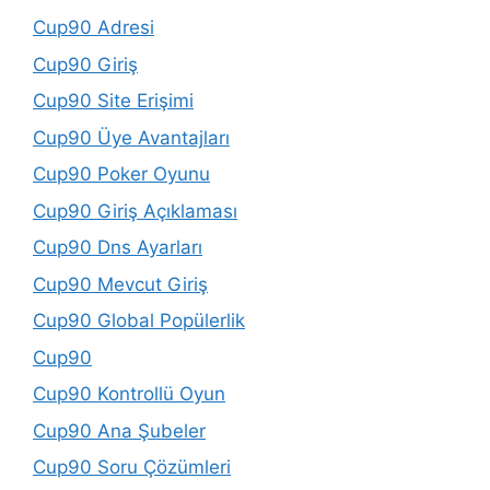
Cup90 Adresi
Cup90 Giriş
Cup90 Site Erişimi
Cup90 Üye Avantajları
Cup90 Poker Oyunu
Cup90 Giriş Açıklaması
Cup90 Dns Ayarları
Cup90 Mevcut Giriş
Cup90 Global Popülerlik
Cup90
Cup90 Kontrollü Oyun
Cup90 Ana Şubeler
Cup90 Soru Çözümleri