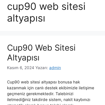
cup90 web sitesi
altyapısı
Cup90 Web Sitesi
Altyapısı
Kasım 6, 2024
Yazarı:
admin
Cup90 web sitesi altyapısı bonusa hak
kazanmak için canlı destek ekibimizle iletişime
geçmeniz gerekmektedir. Talebinizi
iletmediğiniz takdirde sistem, nakit kaybınızı