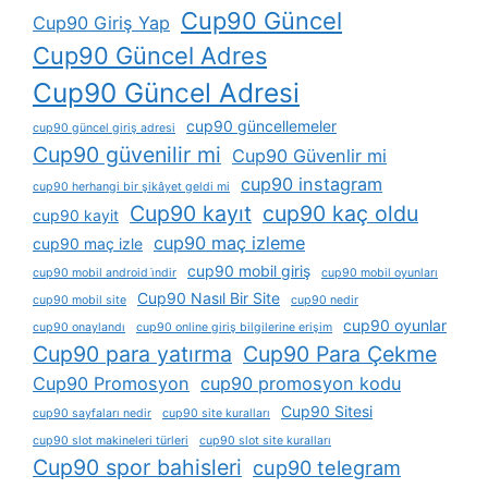
Cup90 Güncel
Cup90 Giriş Yap
Cup90 Güncel Adres
Cup90 Güncel Adresi
cup90 güncellemeler
cup90 güncel giriş adresi
Cup90 güvenilir mi
Cup90 Güvenlir mi
cup90 instagram
cup90 herhangi bir şikâyet geldi mi
Cup90 kayıt
cup90 kaç oldu
cup90 kayit
cup90 maç izleme
cup90 maç izle
cup90 mobil giriş
cup90 mobil android i̇ndir
cup90 mobil oyunları
Cup90 Nasıl Bir Site
cup90 mobil site
cup90 nedir
cup90 oyunlar
cup90 onaylandı
cup90 online giriş bilgilerine erişim
Cup90 para yatırma
Cup90 Para Çekme
Cup90 Promosyon
cup90 promosyon kodu
Cup90 Sitesi
cup90 sayfaları nedir
cup90 site kuralları
cup90 slot makineleri türleri
cup90 slot site kuralları
Cup90 spor bahisleri
cup90 telegram