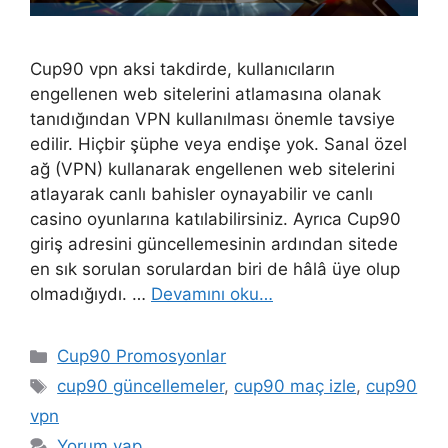
Cup90 vpn aksi takdirde, kullanıcıların
engellenen web sitelerini atlamasına olanak
tanıdığından VPN kullanılması önemle tavsiye
edilir. Hiçbir şüphe veya endişe yok. Sanal özel
ağ (VPN) kullanarak engellenen web sitelerini
atlayarak canlı bahisler oynayabilir ve canlı
casino oyunlarına katılabilirsiniz. Ayrıca Cup90
giriş adresini güncellemesinin ardından sitede
en sık sorulan sorulardan biri de hâlâ üye olup
olmadığıydı. …
Devamını oku…
Kategoriler
Cup90 Promosyonlar
Etiketler
cup90 güncellemeler
,
cup90 maç izle
,
cup90
vpn
Yorum yap