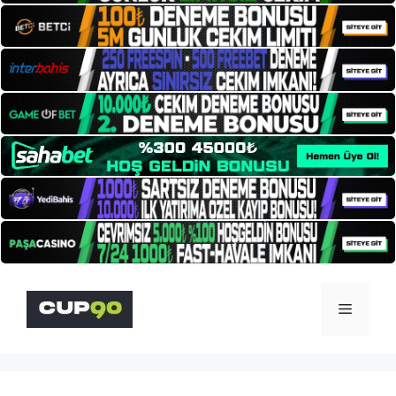
İçeriğe
atla
Menü