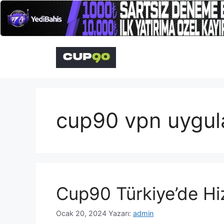
İçeriğe
atla
cup90 vpn uygula
Cup90 Türkiye’de H
Ocak 20, 2024
Yazarı:
admin