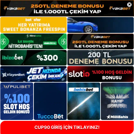
×
CUP90 GİRİŞ İÇİN TIKLAYINIZ!