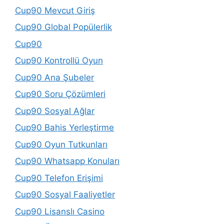
Cup90 Mevcut Giriş
Cup90 Global Popülerlik
Cup90
Cup90 Kontrollü Oyun
Cup90 Ana Şubeler
Cup90 Soru Çözümleri
Cup90 Sosyal Ağlar
Cup90 Bahis Yerleştirme
Cup90 Oyun Tutkunları
Cup90 Whatsapp Konuları
Cup90 Telefon Erişimi
Cup90 Sosyal Faaliyetler
Cup90 Lisanslı Casino