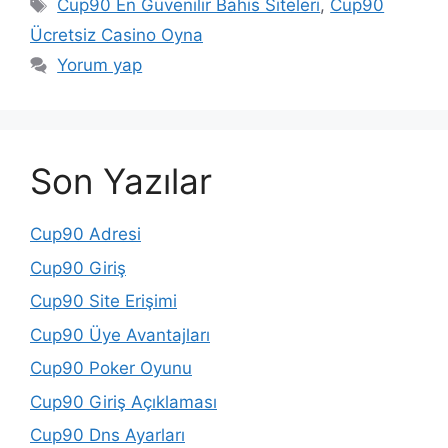
Etiketler
Cup90 En Güvenilir Bahis Siteleri
,
Cup90
Ücretsiz Casino Oyna
Yorum yap
Son Yazılar
Cup90 Adresi
Cup90 Giriş
Cup90 Site Erişimi
Cup90 Üye Avantajları
Cup90 Poker Oyunu
Cup90 Giriş Açıklaması
Cup90 Dns Ayarları