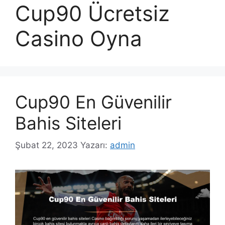
Cup90 Ücretsiz
Casino Oyna
Cup90 En Güvenilir
Bahis Siteleri
Şubat 22, 2023
Yazarı:
admin