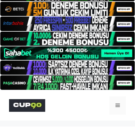
İçeriğe
atla
Menü