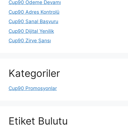
Cup90 Ödeme Devamı
Cup90 Adres Kontrolü
Cup90 Sanal Başvuru
Cup90 Dijital Yenilik
Cup90 Zirve Şansı
Kategoriler
Cup90 Promosyonlar
Etiket Bulutu