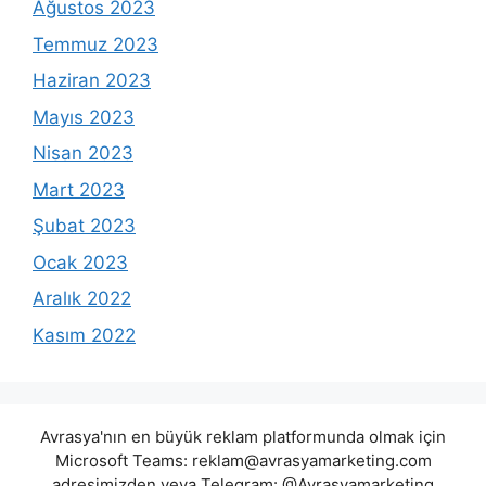
Ağustos 2023
Temmuz 2023
Haziran 2023
Mayıs 2023
Nisan 2023
Mart 2023
Şubat 2023
Ocak 2023
Aralık 2022
Kasım 2022
Avrasya'nın en büyük reklam platformunda olmak için
Microsoft Teams:
reklam@avrasyamarketing.com
adresimizden veya Telegram: @Avrasyamarketing