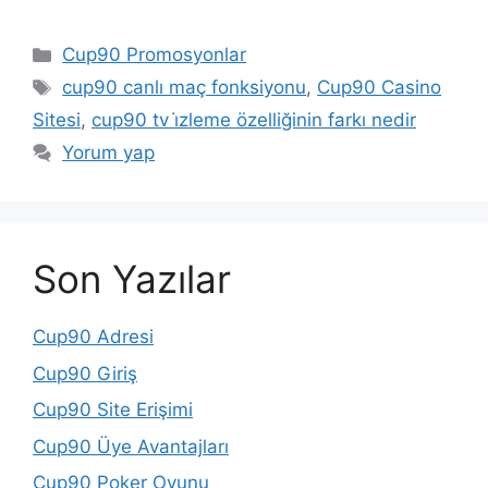
Kategoriler
Cup90 Promosyonlar
Etiketler
cup90 canlı maç fonksiyonu
,
Cup90 Casino
Sitesi
,
cup90 tv i̇zleme özelliğinin farkı nedir
Yorum yap
Son Yazılar
Cup90 Adresi
Cup90 Giriş
Cup90 Site Erişimi
Cup90 Üye Avantajları
Cup90 Poker Oyunu