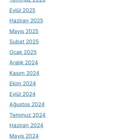
Eylül 2025
Haziran 2025
Mayıs 2025
Şubat 2025
Ocak 2025
Aralık 2024
Kasım 2024
Ekim 2024
Eylül 2024
Ağustos 2024
Temmuz 2024
Haziran 2024
Mayıs 2024