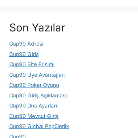
Son Yazılar
Cup90 Adresi
Cup90 Giriş
Cup90 Site Erişimi
Cup90 Üye Avantajları
Cup90 Poker Oyunu
Cup90 Giriş Açıklaması
Cup90 Dns Ayarları
Cup90 Mevcut Giriş
Cup90 Global Popülerlik
Cup90