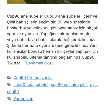
Cup90 ana şubeler Cup90 ana şubeleri içerir ve
Çinli bahisçilerin seçimidir. Bu web sitesinde
basketbol ve voleybol gibi oynamanız için birçok
spor ve oyun var. Yaptığınız bir bahisden bir
veya daha fazla bahis olarak değiştirebilirsiniz.
Şirketle her türlü oyuna bahse girebilirsiniz. Yeni
kullanıcılar bonusu hemen bir şeyler yapmak için
kullanabilir. Sitenin tanıtımı bağlamında Cup90
Twitter …
Devamını oku…
Kategoriler
Cup90 Promosyonlar
Etiketler
cup90 ana şubeler
,
cup90 solitaire giriş
,
giris
cup90
Yorum yap