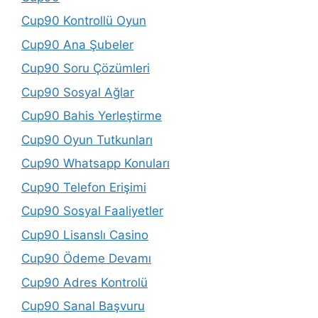
Cup90 Kontrollü Oyun
Cup90 Ana Şubeler
Cup90 Soru Çözümleri
Cup90 Sosyal Ağlar
Cup90 Bahis Yerleştirme
Cup90 Oyun Tutkunları
Cup90 Whatsapp Konuları
Cup90 Telefon Erişimi
Cup90 Sosyal Faaliyetler
Cup90 Lisanslı Casino
Cup90 Ödeme Devamı
Cup90 Adres Kontrolü
Cup90 Sanal Başvuru