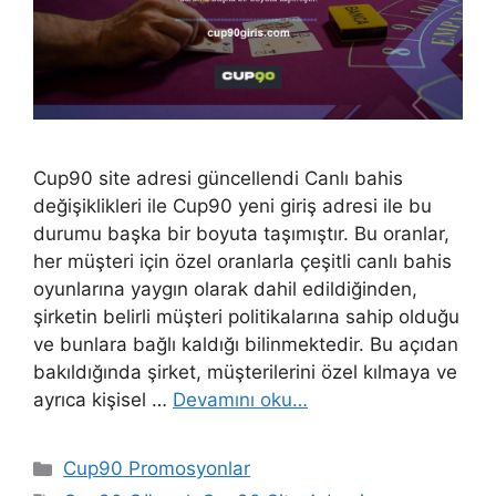
Cup90 site adresi güncellendi Canlı bahis
değişiklikleri ile Cup90 yeni giriş adresi ile bu
durumu başka bir boyuta taşımıştır. Bu oranlar,
her müşteri için özel oranlarla çeşitli canlı bahis
oyunlarına yaygın olarak dahil edildiğinden,
şirketin belirli müşteri politikalarına sahip olduğu
ve bunlara bağlı kaldığı bilinmektedir. Bu açıdan
bakıldığında şirket, müşterilerini özel kılmaya ve
ayrıca kişisel …
Devamını oku…
Kategoriler
Cup90 Promosyonlar