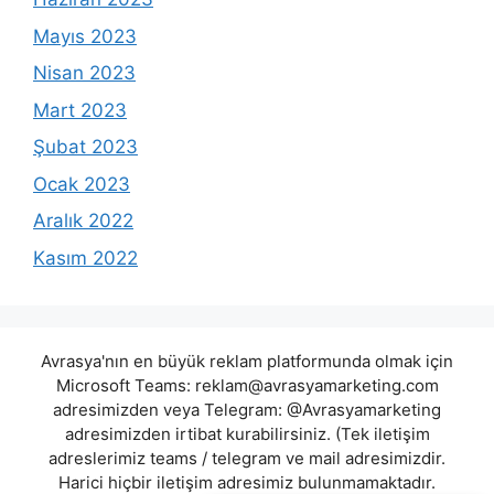
Mayıs 2023
Nisan 2023
Mart 2023
Şubat 2023
Ocak 2023
Aralık 2022
Kasım 2022
Avrasya'nın en büyük reklam platformunda olmak için
Microsoft Teams:
reklam@avrasyamarketing.com
adresimizden veya Telegram: @Avrasyamarketing
adresimizden irtibat kurabilirsiniz. (Tek iletişim
adreslerimiz teams / telegram ve mail adresimizdir.
Harici hiçbir iletişim adresimiz bulunmamaktadır.