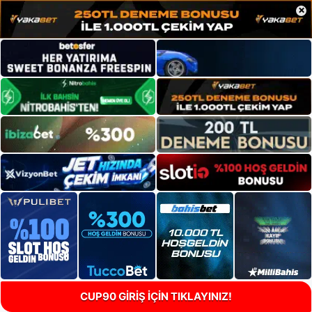
×
CUP90 GİRİŞ İÇİN TIKLAYINIZ!