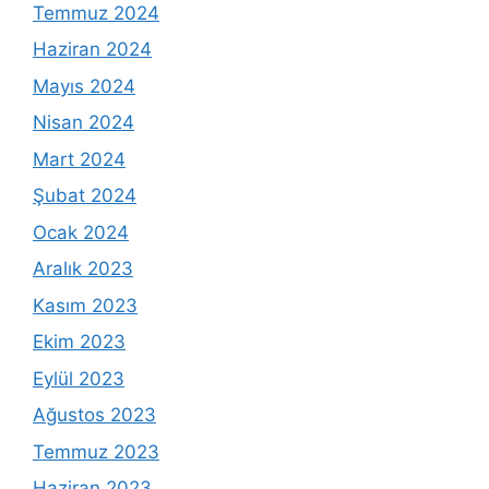
Temmuz 2024
Haziran 2024
Mayıs 2024
Nisan 2024
Mart 2024
Şubat 2024
Ocak 2024
Aralık 2023
Kasım 2023
Ekim 2023
Eylül 2023
Ağustos 2023
Temmuz 2023
Haziran 2023