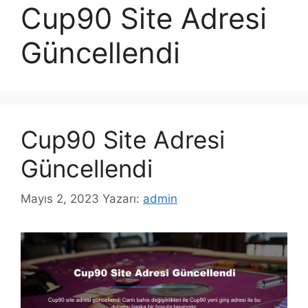
Cup90 Site Adresi
Güncellendi
Cup90 Site Adresi
Güncellendi
Mayıs 2, 2023
Yazarı:
admin