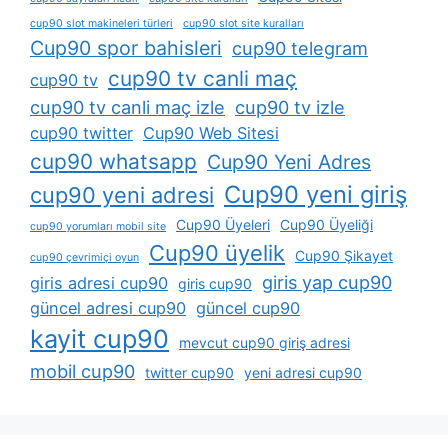
cup90 slot makineleri türleri
cup90 slot site kuralları
Cup90 spor bahisleri
cup90 telegram
cup90 tv canli maç
cup90 tv
cup90 tv canli maç izle
cup90 tv izle
cup90 twitter
Cup90 Web Sitesi
cup90 whatsapp
Cup90 Yeni Adres
Cup90 yeni giriş
cup90 yeni adresi
Cup90 Üyeleri
Cup90 Üyeliği
cup90 yorumları mobil site
Cup90 üyelik
Cup90 Şikayet
cup90 çevrimiçi oyun
giris yap cup90
giris adresi cup90
giris cup90
güncel adresi cup90
güncel cup90
kayit cup90
mevcut cup90 giriş adresi
mobil cup90
twitter cup90
yeni adresi cup90