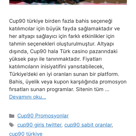
Cup90 türkiye birden fazla bahis seçeneği
katılımcılar için büyük fayda sağlamaktadır ve
her altyapı sağlayıcı için farklı etkinlikler için
tahmin seçenekleri oluşturulmuştur. Altyapı
dışında, Cup90 hala Türk casino pazarındaki
yüksek payı ile tanınmaktadır. Fiyatları
katılımcıların inisiyatifini yansıtabilecek,
Türkiye’deki en iyi oranları sunan bir platform.
Bahis, üyelik veya kupon karşılığında promosyon
fırsatları sunan programlar. Sitenin tüm …
Devamını oku…
Kategoriler
Cup90 Promosyonlar
Etiketler
cup90 giris twitter
,
cup90 sabit oranlar
,
cup90 türkiye