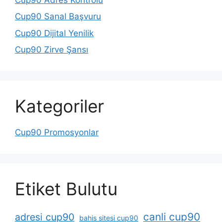
Cup90 Sanal Başvuru
Cup90 Dijital Yenilik
Cup90 Zirve Şansı
Kategoriler
Cup90 Promosyonlar
Etiket Bulutu
canli cup90
adresi cup90
bahis sitesi cup90