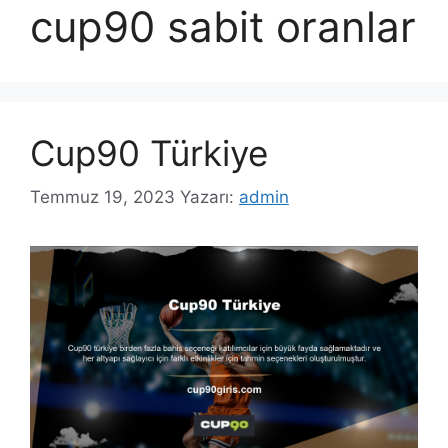
cup90 sabit oranlar
Cup90 Türkiye
Temmuz 19, 2023
Yazarı:
admin