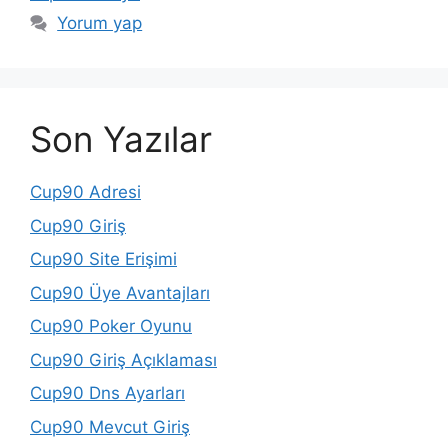
Yorum yap
Son Yazılar
Cup90 Adresi
Cup90 Giriş
Cup90 Site Erişimi
Cup90 Üye Avantajları
Cup90 Poker Oyunu
Cup90 Giriş Açıklaması
Cup90 Dns Ayarları
Cup90 Mevcut Giriş