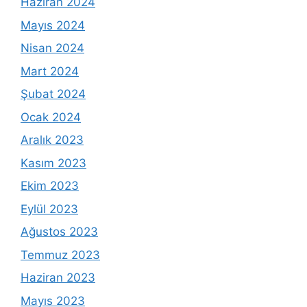
Haziran 2024
Mayıs 2024
Nisan 2024
Mart 2024
Şubat 2024
Ocak 2024
Aralık 2023
Kasım 2023
Ekim 2023
Eylül 2023
Ağustos 2023
Temmuz 2023
Haziran 2023
Mayıs 2023