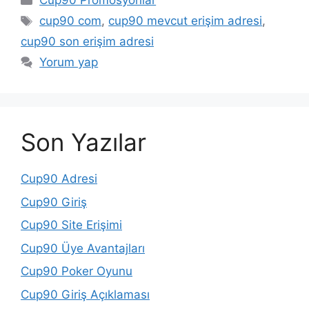
Cup90 Promosyonlar
Etiketler
cup90 com
,
cup90 mevcut erişim adresi
,
cup90 son erişim adresi
Yorum yap
Son Yazılar
Cup90 Adresi
Cup90 Giriş
Cup90 Site Erişimi
Cup90 Üye Avantajları
Cup90 Poker Oyunu
Cup90 Giriş Açıklaması