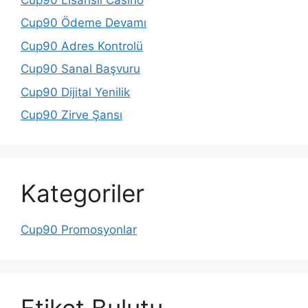
Cup90 Ödeme Devamı
Cup90 Adres Kontrolü
Cup90 Sanal Başvuru
Cup90 Dijital Yenilik
Cup90 Zirve Şansı
Kategoriler
Cup90 Promosyonlar