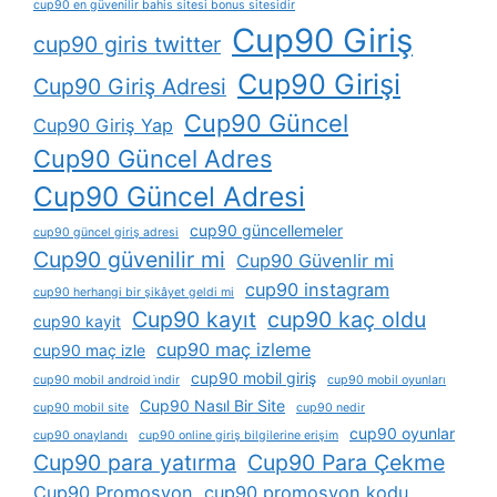
cup90 en güvenilir bahis sitesi bonus sitesidir
Cup90 Giriş
cup90 giris twitter
Cup90 Girişi
Cup90 Giriş Adresi
Cup90 Güncel
Cup90 Giriş Yap
Cup90 Güncel Adres
Cup90 Güncel Adresi
cup90 güncellemeler
cup90 güncel giriş adresi
Cup90 güvenilir mi
Cup90 Güvenlir mi
cup90 instagram
cup90 herhangi bir şikâyet geldi mi
Cup90 kayıt
cup90 kaç oldu
cup90 kayit
cup90 maç izleme
cup90 maç izle
cup90 mobil giriş
cup90 mobil android i̇ndir
cup90 mobil oyunları
Cup90 Nasıl Bir Site
cup90 mobil site
cup90 nedir
cup90 oyunlar
cup90 onaylandı
cup90 online giriş bilgilerine erişim
Cup90 para yatırma
Cup90 Para Çekme
Cup90 Promosyon
cup90 promosyon kodu