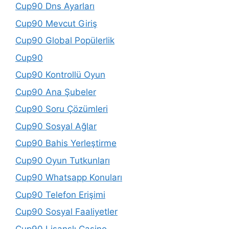
Cup90 Dns Ayarları
Cup90 Mevcut Giriş
Cup90 Global Popülerlik
Cup90
Cup90 Kontrollü Oyun
Cup90 Ana Şubeler
Cup90 Soru Çözümleri
Cup90 Sosyal Ağlar
Cup90 Bahis Yerleştirme
Cup90 Oyun Tutkunları
Cup90 Whatsapp Konuları
Cup90 Telefon Erişimi
Cup90 Sosyal Faaliyetler
Cup90 Lisanslı Casino