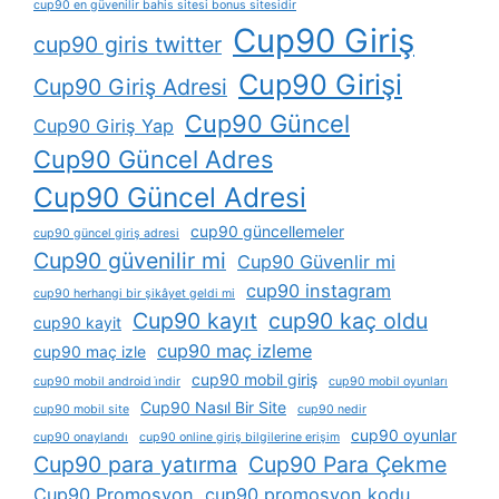
cup90 en güvenilir bahis sitesi bonus sitesidir
Cup90 Giriş
cup90 giris twitter
Cup90 Girişi
Cup90 Giriş Adresi
Cup90 Güncel
Cup90 Giriş Yap
Cup90 Güncel Adres
Cup90 Güncel Adresi
cup90 güncellemeler
cup90 güncel giriş adresi
Cup90 güvenilir mi
Cup90 Güvenlir mi
cup90 instagram
cup90 herhangi bir şikâyet geldi mi
Cup90 kayıt
cup90 kaç oldu
cup90 kayit
cup90 maç izleme
cup90 maç izle
cup90 mobil giriş
cup90 mobil android i̇ndir
cup90 mobil oyunları
Cup90 Nasıl Bir Site
cup90 mobil site
cup90 nedir
cup90 oyunlar
cup90 onaylandı
cup90 online giriş bilgilerine erişim
Cup90 para yatırma
Cup90 Para Çekme
Cup90 Promosyon
cup90 promosyon kodu