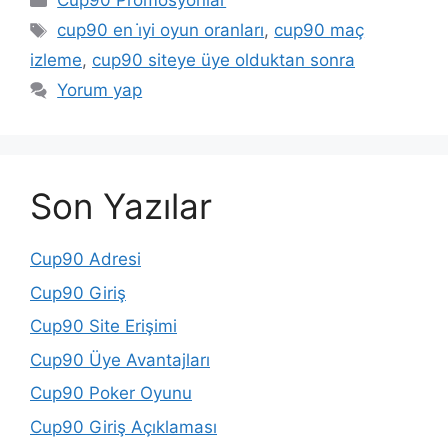
Cup90 Promosyonlar
Etiketler
cup90 en i̇yi oyun oranları
,
cup90 maç
izleme
,
cup90 siteye üye olduktan sonra
Yorum yap
Son Yazılar
Cup90 Adresi
Cup90 Giriş
Cup90 Site Erişimi
Cup90 Üye Avantajları
Cup90 Poker Oyunu
Cup90 Giriş Açıklaması