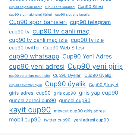
Cup90 Sitesi
cup90 sayfaları nedir
cup90 site kuralları
cup90 slot makineleri türleri
cup90 slot site kuralları
Cup90 spor bahisleri
cup90 telegram
cup90 tv canli maç
cup90 tv
cup90 tv canli maç izle
cup90 tv izle
cup90 twitter
Cup90 Web Sitesi
cup90 whatsapp
Cup90 Yeni Adres
Cup90 yeni giriş
cup90 yeni adresi
Cup90 Üyeleri
Cup90 Üyeliği
cup90 yorumları mobil site
Cup90 üyelik
Cup90 Şikayet
cup90 çevrimiçi oyun
giris yap cup90
giris adresi cup90
giris cup90
güncel adresi cup90
güncel cup90
kayit cup90
mevcut cup90 giriş adresi
mobil cup90
twitter cup90
yeni adresi cup90