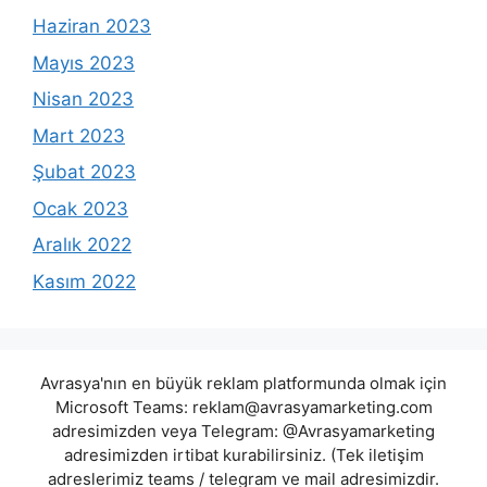
Haziran 2023
Mayıs 2023
Nisan 2023
Mart 2023
Şubat 2023
Ocak 2023
Aralık 2022
Kasım 2022
Avrasya'nın en büyük reklam platformunda olmak için
Microsoft Teams:
reklam@avrasyamarketing.com
adresimizden veya Telegram: @Avrasyamarketing
adresimizden irtibat kurabilirsiniz. (Tek iletişim
adreslerimiz teams / telegram ve mail adresimizdir.