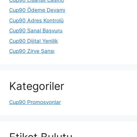
Cup90 Ödeme Devamı
Cup90 Adres Kontrolü
Cup90 Sanal Başvuru
Cup90 Dijital Yenilik
Cup90 Zirve Şansı
Kategoriler
Cup90 Promosyonlar