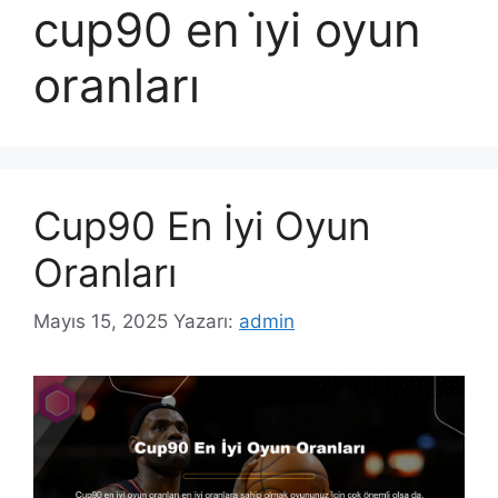
cup90 en i̇yi oyun
oranları
Cup90 En İyi Oyun
Oranları
Mayıs 15, 2025
Yazarı:
admin