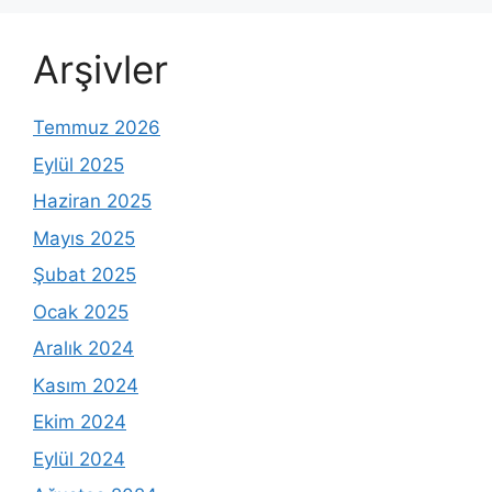
Arşivler
Temmuz 2026
Eylül 2025
Haziran 2025
Mayıs 2025
Şubat 2025
Ocak 2025
Aralık 2024
Kasım 2024
Ekim 2024
Eylül 2024