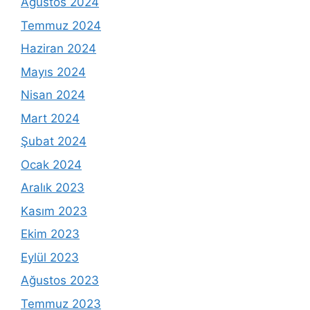
Ağustos 2024
Temmuz 2024
Haziran 2024
Mayıs 2024
Nisan 2024
Mart 2024
Şubat 2024
Ocak 2024
Aralık 2023
Kasım 2023
Ekim 2023
Eylül 2023
Ağustos 2023
Temmuz 2023