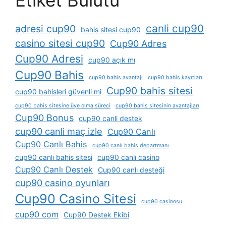
Etiket Bulutu
canli cup90
adresi cup90
bahis sitesi cup90
casino sitesi cup90
Cup90 Adres
Cup90 Adresi
cup90 açık mı
Cup90 Bahis
cup90 bahis avantajı
cup90 bahis kayıtları
Cup90 bahis sitesi
cup90 bahisleri güvenli mi
cup90 bahis sitesine üye olma süreci
cup90 bahis sitesinin avantajları
Cup90 Bonus
cup90 canli destek
cup90 canli maç izle
Cup90 Canlı
Cup90 Canlı Bahis
cup90 canlı bahis departmanı
cup90 canlı bahis sitesi
cup90 canlı casino
Cup90 Canlı Destek
Cup90 canlı desteği
cup90 casino oyunları
Cup90 Casino Sitesi
cup90 casinosu
cup90 com
Cup90 Destek Ekibi