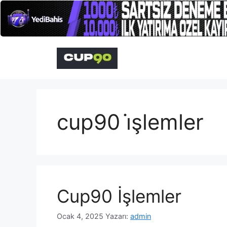
İçeriğe
atla
cup90 i̇şlemler
Cup90 İşlemler
Ocak 4, 2025
Yazarı:
admin