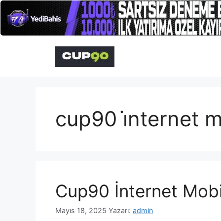
İçeriğe
atla
cup90 i̇nternet m
Cup90 İnternet Mobi
Mayıs 18, 2025
Yazarı:
admin