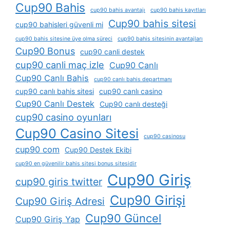
Cup90 Bahis
cup90 bahis avantajı
cup90 bahis kayıtları
Cup90 bahis sitesi
cup90 bahisleri güvenli mi
cup90 bahis sitesine üye olma süreci
cup90 bahis sitesinin avantajları
Cup90 Bonus
cup90 canli destek
cup90 canli maç izle
Cup90 Canlı
Cup90 Canlı Bahis
cup90 canlı bahis departmanı
cup90 canlı bahis sitesi
cup90 canlı casino
Cup90 Canlı Destek
Cup90 canlı desteği
cup90 casino oyunları
Cup90 Casino Sitesi
cup90 casinosu
cup90 com
Cup90 Destek Ekibi
cup90 en güvenilir bahis sitesi bonus sitesidir
Cup90 Giriş
cup90 giris twitter
Cup90 Girişi
Cup90 Giriş Adresi
Cup90 Güncel
Cup90 Giriş Yap