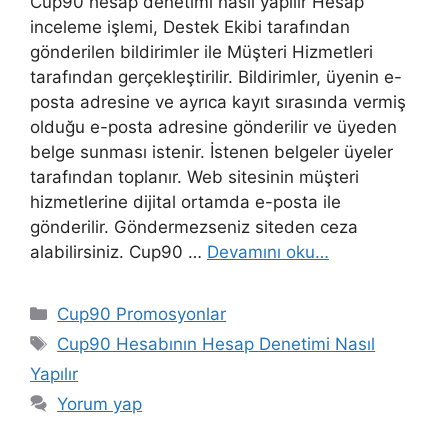
Cup90 hesap denetimi nasıl yapılır Hesap
inceleme işlemi, Destek Ekibi tarafından
gönderilen bildirimler ile Müşteri Hizmetleri
tarafından gerçekleştirilir. Bildirimler, üyenin e-
posta adresine ve ayrıca kayıt sırasında vermiş
olduğu e-posta adresine gönderilir ve üyeden
belge sunması istenir. İstenen belgeler üyeler
tarafından toplanır. Web sitesinin müşteri
hizmetlerine dijital ortamda e-posta ile
gönderilir. Göndermezseniz siteden ceza
alabilirsiniz. Cup90 …
Devamını oku…
Kategoriler
Cup90 Promosyonlar
Etiketler
Cup90 Hesabının Hesap Denetimi Nasıl
Yapılır
Yorum yap