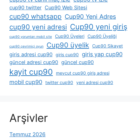
cup90 twitter
Cup90 Web Sitesi
cup90 whatsapp
Cup90 Yeni Adres
Cup90 yeni giriş
cup90 yeni adresi
Cup90 Üyeleri
Cup90 Üyeliği
cup90 yorumları mobil site
Cup90 üyelik
Cup90 Şikayet
cup90 çevrimiçi oyun
giris yap cup90
giris adresi cup90
giris cup90
güncel adresi cup90
güncel cup90
kayit cup90
mevcut cup90 giriş adresi
mobil cup90
twitter cup90
yeni adresi cup90
Arşivler
Temmuz 2026