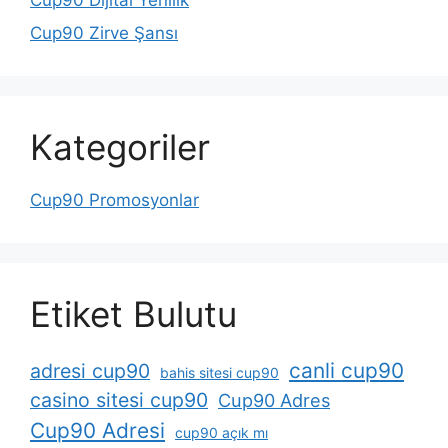
Cup90 Zirve Şansı
Kategoriler
Cup90 Promosyonlar
Etiket Bulutu
canli cup90
adresi cup90
bahis sitesi cup90
casino sitesi cup90
Cup90 Adres
Cup90 Adresi
cup90 açık mı