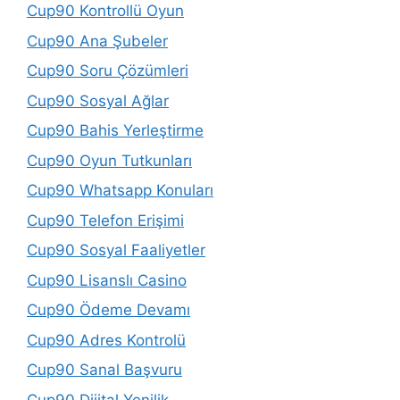
Cup90 Kontrollü Oyun
Cup90 Ana Şubeler
Cup90 Soru Çözümleri
Cup90 Sosyal Ağlar
Cup90 Bahis Yerleştirme
Cup90 Oyun Tutkunları
Cup90 Whatsapp Konuları
Cup90 Telefon Erişimi
Cup90 Sosyal Faaliyetler
Cup90 Lisanslı Casino
Cup90 Ödeme Devamı
Cup90 Adres Kontrolü
Cup90 Sanal Başvuru
Cup90 Dijital Yenilik