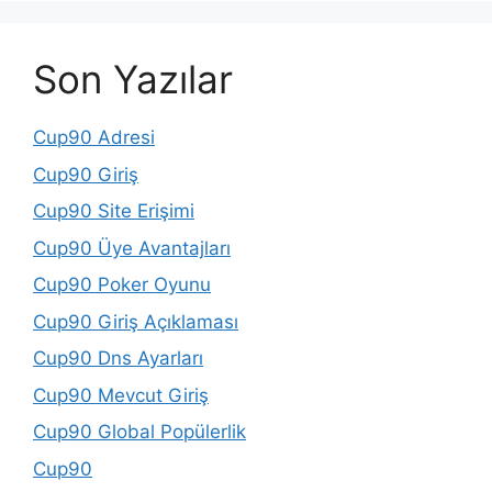
Son Yazılar
Cup90 Adresi
Cup90 Giriş
Cup90 Site Erişimi
Cup90 Üye Avantajları
Cup90 Poker Oyunu
Cup90 Giriş Açıklaması
Cup90 Dns Ayarları
Cup90 Mevcut Giriş
Cup90 Global Popülerlik
Cup90