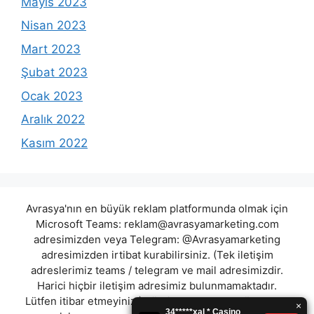
Mayıs 2023
Nisan 2023
Mart 2023
Şubat 2023
Ocak 2023
Aralık 2022
Kasım 2022
Avrasya'nın en büyük reklam platformunda olmak için
Microsoft Teams:
reklam@avrasyamarketing.com
adresimizden veya Telegram: @Avrasyamarketing
adresimizden irtibat kurabilirsiniz. (Tek iletişim
adreslerimiz teams / telegram ve mail adresimizdir.
Harici hiçbir iletişim adresimiz bulunmamaktadır.
Lütfen itibar etmeyiniz.) Türkiye yasalarına göre 7258