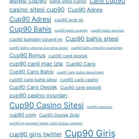
canli cup90
adresi cup90
bahis sitesi cup90
casino sitesi cup90
Cup90 Adres
Cup90 Adresi
cup90 açık mı
Cup90 Bahis
cup90 bahis avantajı
cup90 bahis kayıtları
Cup90 bahis sitesi
cup90 bahisleri güvenli mi
cup90 bahis sitesine üye olma süreci
cup90 bahis sitesinin avantajları
Cup90 Bonus
cup90 canli destek
cup90 canli maç izle
Cup90 Canlı
Cup90 Canlı Bahis
cup90 canlı bahis departmanı
cup90 canlı bahis sitesi
cup90 canlı casino
Cup90 Canlı Destek
Cup90 canlı desteği
cup90 casino oyunları
Cup90 Casino Sitesi
cup90 casinosu
cup90 com
Cup90 Destek Ekibi
cup90 en güvenilir bahis sitesi bonus sitesidir
Cup90 Giriş
cup90 giris twitter