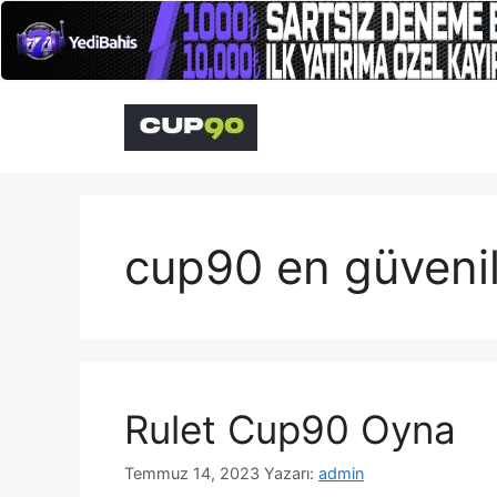
İçeriğe
atla
cup90 en güvenili
Rulet Cup90 Oyna
Temmuz 14, 2023
Yazarı:
admin