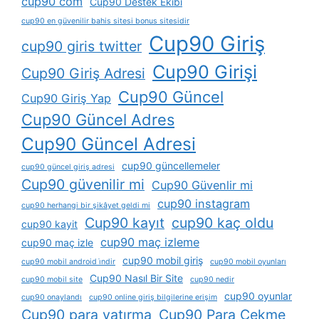
cup90 com
Cup90 Destek Ekibi
cup90 en güvenilir bahis sitesi bonus sitesidir
Cup90 Giriş
cup90 giris twitter
Cup90 Girişi
Cup90 Giriş Adresi
Cup90 Güncel
Cup90 Giriş Yap
Cup90 Güncel Adres
Cup90 Güncel Adresi
cup90 güncellemeler
cup90 güncel giriş adresi
Cup90 güvenilir mi
Cup90 Güvenlir mi
cup90 instagram
cup90 herhangi bir şikâyet geldi mi
Cup90 kayıt
cup90 kaç oldu
cup90 kayit
cup90 maç izleme
cup90 maç izle
cup90 mobil giriş
cup90 mobil android i̇ndir
cup90 mobil oyunları
Cup90 Nasıl Bir Site
cup90 mobil site
cup90 nedir
cup90 oyunlar
cup90 onaylandı
cup90 online giriş bilgilerine erişim
Cup90 para yatırma
Cup90 Para Çekme