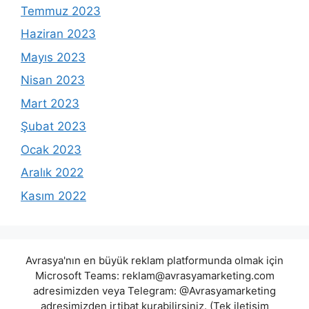
Temmuz 2023
Haziran 2023
Mayıs 2023
Nisan 2023
Mart 2023
Şubat 2023
Ocak 2023
Aralık 2022
Kasım 2022
Avrasya'nın en büyük reklam platformunda olmak için
Microsoft Teams:
reklam@avrasyamarketing.com
adresimizden veya Telegram: @Avrasyamarketing
adresimizden irtibat kurabilirsiniz. (Tek iletişim