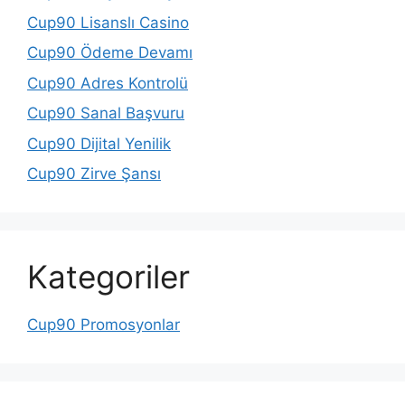
Cup90 Lisanslı Casino
Cup90 Ödeme Devamı
Cup90 Adres Kontrolü
Cup90 Sanal Başvuru
Cup90 Dijital Yenilik
Cup90 Zirve Şansı
Kategoriler
Cup90 Promosyonlar