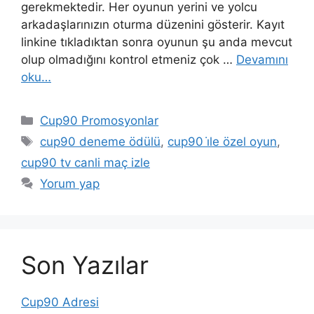
gerekmektedir. Her oyunun yerini ve yolcu
arkadaşlarınızın oturma düzenini gösterir. Kayıt
linkine tıkladıktan sonra oyunun şu anda mevcut
olup olmadığını kontrol etmeniz çok …
Devamını
oku…
Kategoriler
Cup90 Promosyonlar
Etiketler
cup90 deneme ödülü
,
cup90 i̇le özel oyun
,
cup90 tv canli maç izle
Yorum yap
Son Yazılar
Cup90 Adresi