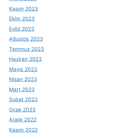
Kasım 2023
Ekim 2023
Eylül 2023
Ağustos 2023
Temmuz 2023
Haziran 2023
Mayıs 2023
Nisan 2023
Mart 2023
Şubat 2023
Ocak 2023
Aralık 2022
Kasım 2022