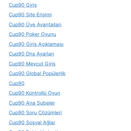
Cup90 Giriş
Cup90 Site Erişimi
Cup90 Üye Avantajları
Cup90 Poker Oyunu
Cup90 Giriş Açıklaması
Cup90 Dns Ayarları
Cup90 Mevcut Giriş
Cup90 Global Popülerlik
Cup90
Cup90 Kontrollü Oyun
Cup90 Ana Şubeler
Cup90 Soru Çözümleri
Cup90 Sosyal Ağlar