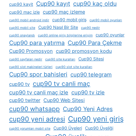
Cup90 kayıt
cup90 kaç oldu
cup90 kayit
cup90 maç izleme
cup90 maç izle
cup90 mobil giriş
cup90 mobil android i̇ndir
cup90 mobil oyunları
Cup90 Nasıl Bir Site
cup90 mobil site
cup90 nedir
cup90 oyunlar
cup90 onaylandı
cup90 online giriş bilgilerine erişim
Cup90 para yatırma
Cup90 Para Çekme
Cup90 Promosyon
cup90 promosyon kodu
Cup90 Sitesi
cup90 sayfaları nedir
cup90 site kuralları
cup90 slot makineleri türleri
cup90 slot site kuralları
Cup90 spor bahisleri
cup90 telegram
cup90 tv canli maç
cup90 tv
cup90 tv canli maç izle
cup90 tv izle
cup90 twitter
Cup90 Web Sitesi
cup90 whatsapp
Cup90 Yeni Adres
Cup90 yeni giriş
cup90 yeni adresi
Cup90 Üyeleri
Cup90 Üyeliği
cup90 yorumları mobil site