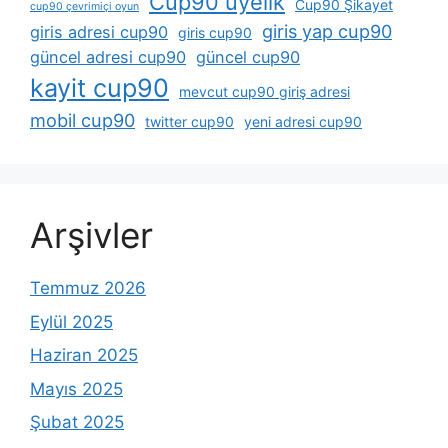
Cup90 üyelik
Cup90 Şikayet
cup90 çevrimiçi oyun
giris yap cup90
giris adresi cup90
giris cup90
güncel adresi cup90
güncel cup90
kayit cup90
mevcut cup90 giriş adresi
mobil cup90
twitter cup90
yeni adresi cup90
Arşivler
Temmuz 2026
Eylül 2025
Haziran 2025
Mayıs 2025
Şubat 2025