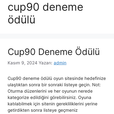
cup90 deneme
ödülü
Cup90 Deneme Ödülü
Kasım 9, 2024
Yazarı:
admin
Cup90 deneme ödülü oyun sitesinde hedefinize
ulaştıktan sonra bir sonraki listeye geçin. Not:
Oturma düzenlerini ve her oyunun nerede
kategorize edildiğini görebilirsiniz. Oyuna
katılabilmek için sitenin gerekliliklerini yerine
getirdikten sonra listeye geçmeniz