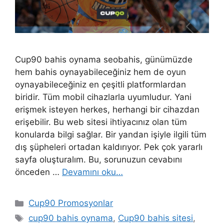
Cup90 bahis oynama seobahis, günümüzde
hem bahis oynayabileceğiniz hem de oyun
oynayabileceğiniz en çeşitli platformlardan
biridir. Tüm mobil cihazlarla uyumludur. Yani
erişmek isteyen herkes, herhangi bir cihazdan
erişebilir. Bu web sitesi ihtiyacınız olan tüm
konularda bilgi sağlar. Bir yandan işiyle ilgili tüm
dış şüpheleri ortadan kaldırıyor. Pek çok yararlı
sayfa oluşturalım. Bu, sorunuzun cevabını
önceden …
Devamını oku…
Kategoriler
Cup90 Promosyonlar
Etiketler
cup90 bahis oynama
,
Cup90 bahis sitesi
,