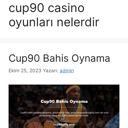
cup90 casino
oyunları nelerdir
Cup90 Bahis Oynama
Ekim 25, 2023
Yazarı:
admin