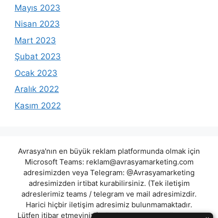
Mayıs 2023
Nisan 2023
Mart 2023
Şubat 2023
Ocak 2023
Aralık 2022
Kasım 2022
Avrasya'nın en büyük reklam platformunda olmak için
Microsoft Teams:
reklam@avrasyamarketing.com
adresimizden veya Telegram: @Avrasyamarketing
adresimizden irtibat kurabilirsiniz. (Tek iletişim
adreslerimiz teams / telegram ve mail adresimizdir.
Harici hiçbir iletişim adresimiz bulunmamaktadır.
Lütfen itibar etmeyiniz.) Türkiye yasalarına göre 7258