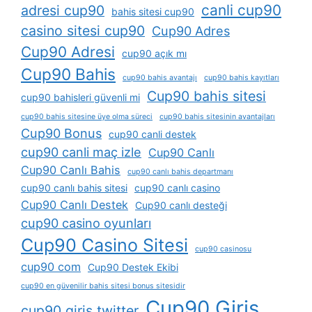
canli cup90
adresi cup90
bahis sitesi cup90
casino sitesi cup90
Cup90 Adres
Cup90 Adresi
cup90 açık mı
Cup90 Bahis
cup90 bahis avantajı
cup90 bahis kayıtları
Cup90 bahis sitesi
cup90 bahisleri güvenli mi
cup90 bahis sitesine üye olma süreci
cup90 bahis sitesinin avantajları
Cup90 Bonus
cup90 canli destek
cup90 canli maç izle
Cup90 Canlı
Cup90 Canlı Bahis
cup90 canlı bahis departmanı
cup90 canlı bahis sitesi
cup90 canlı casino
Cup90 Canlı Destek
Cup90 canlı desteği
cup90 casino oyunları
Cup90 Casino Sitesi
cup90 casinosu
cup90 com
Cup90 Destek Ekibi
cup90 en güvenilir bahis sitesi bonus sitesidir
Cup90 Giriş
cup90 giris twitter