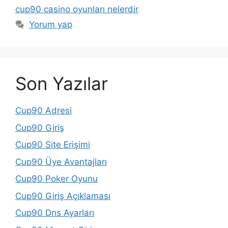
cup90 casino oyunları nelerdir
Yorum yap
Son Yazılar
Cup90 Adresi
Cup90 Giriş
Cup90 Site Erişimi
Cup90 Üye Avantajları
Cup90 Poker Oyunu
Cup90 Giriş Açıklaması
Cup90 Dns Ayarları