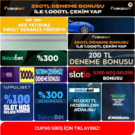
×
CUP90 GİRİŞ İÇİN TIKLAYINIZ!