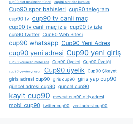
cup90 slot makineleri türleri
cup90 slot site kuralları
Cup90 spor bahisleri
cup90 telegram
cup90 tv canli maç
cup90 tv
cup90 tv canli maç izle
cup90 tv izle
cup90 twitter
Cup90 Web Sitesi
cup90 whatsapp
Cup90 Yeni Adres
Cup90 yeni giriş
cup90 yeni adresi
Cup90 Üyeleri
Cup90 Üyeliği
cup90 yorumları mobil site
Cup90 üyelik
Cup90 Şikayet
cup90 çevrimiçi oyun
giris yap cup90
giris adresi cup90
giris cup90
güncel adresi cup90
güncel cup90
kayit cup90
mevcut cup90 giriş adresi
mobil cup90
twitter cup90
yeni adresi cup90