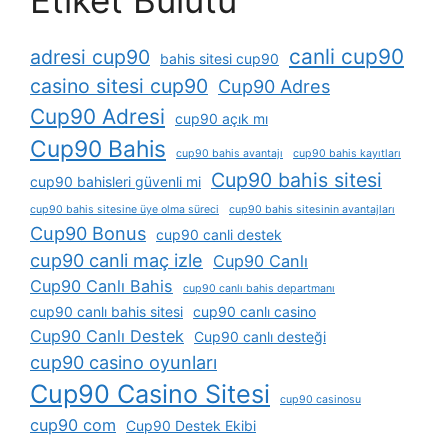
Etiket Bulutu
canli cup90
adresi cup90
bahis sitesi cup90
casino sitesi cup90
Cup90 Adres
Cup90 Adresi
cup90 açık mı
Cup90 Bahis
cup90 bahis avantajı
cup90 bahis kayıtları
Cup90 bahis sitesi
cup90 bahisleri güvenli mi
cup90 bahis sitesine üye olma süreci
cup90 bahis sitesinin avantajları
Cup90 Bonus
cup90 canli destek
cup90 canli maç izle
Cup90 Canlı
Cup90 Canlı Bahis
cup90 canlı bahis departmanı
cup90 canlı bahis sitesi
cup90 canlı casino
Cup90 Canlı Destek
Cup90 canlı desteği
cup90 casino oyunları
Cup90 Casino Sitesi
cup90 casinosu
cup90 com
Cup90 Destek Ekibi