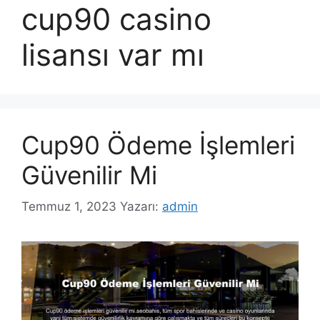
cup90 casino
lisansı var mı
Cup90 Ödeme İşlemleri
Güvenilir Mi
Temmuz 1, 2023
Yazarı:
admin