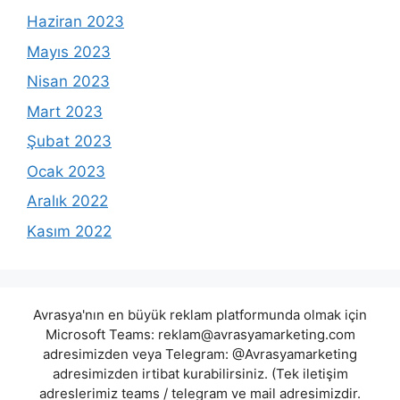
Haziran 2023
Mayıs 2023
Nisan 2023
Mart 2023
Şubat 2023
Ocak 2023
Aralık 2022
Kasım 2022
Avrasya'nın en büyük reklam platformunda olmak için
Microsoft Teams:
reklam@avrasyamarketing.com
adresimizden veya Telegram: @Avrasyamarketing
adresimizden irtibat kurabilirsiniz. (Tek iletişim
adreslerimiz teams / telegram ve mail adresimizdir.