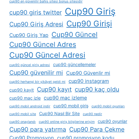
cup90 en güvenilir bahis sitesi bonus sitesidir
Cup90 Giriş
cup90 giris twitter
Cup90 Girişi
Cup90 Giriş Adresi
Cup90 Güncel
Cup90 Giriş Yap
Cup90 Güncel Adres
Cup90 Güncel Adresi
cup90 güncellemeler
cup90 güncel giriş adresi
Cup90 güvenilir mi
Cup90 Güvenlir mi
cup90 instagram
cup90 herhangi bir şikâyet geldi mi
Cup90 kayıt
cup90 kaç oldu
cup90 kayit
cup90 maç izleme
cup90 maç izle
cup90 mobil giriş
cup90 mobil android i̇ndir
cup90 mobil oyunları
Cup90 Nasıl Bir Site
cup90 mobil site
cup90 nedir
cup90 oyunlar
cup90 onaylandı
cup90 online giriş bilgilerine erişim
Cup90 para yatırma
Cup90 Para Çekme
Cup90 Promosyon
cup90 promosyon kodu