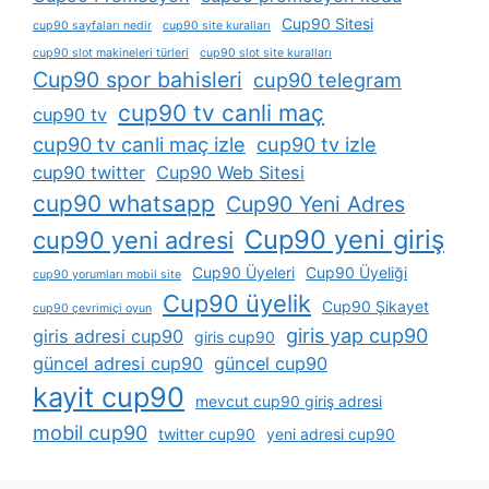
Cup90 Sitesi
cup90 sayfaları nedir
cup90 site kuralları
cup90 slot makineleri türleri
cup90 slot site kuralları
Cup90 spor bahisleri
cup90 telegram
cup90 tv canli maç
cup90 tv
cup90 tv canli maç izle
cup90 tv izle
cup90 twitter
Cup90 Web Sitesi
cup90 whatsapp
Cup90 Yeni Adres
Cup90 yeni giriş
cup90 yeni adresi
Cup90 Üyeleri
Cup90 Üyeliği
cup90 yorumları mobil site
Cup90 üyelik
Cup90 Şikayet
cup90 çevrimiçi oyun
giris yap cup90
giris adresi cup90
giris cup90
güncel adresi cup90
güncel cup90
kayit cup90
mevcut cup90 giriş adresi
mobil cup90
twitter cup90
yeni adresi cup90