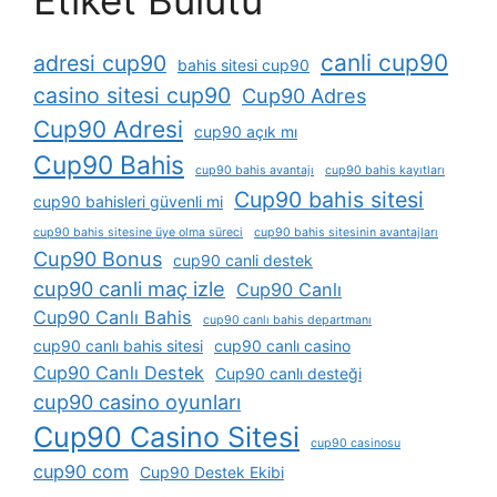
Etiket Bulutu
canli cup90
adresi cup90
bahis sitesi cup90
casino sitesi cup90
Cup90 Adres
Cup90 Adresi
cup90 açık mı
Cup90 Bahis
cup90 bahis avantajı
cup90 bahis kayıtları
Cup90 bahis sitesi
cup90 bahisleri güvenli mi
cup90 bahis sitesine üye olma süreci
cup90 bahis sitesinin avantajları
Cup90 Bonus
cup90 canli destek
cup90 canli maç izle
Cup90 Canlı
Cup90 Canlı Bahis
cup90 canlı bahis departmanı
cup90 canlı bahis sitesi
cup90 canlı casino
Cup90 Canlı Destek
Cup90 canlı desteği
cup90 casino oyunları
Cup90 Casino Sitesi
cup90 casinosu
cup90 com
Cup90 Destek Ekibi