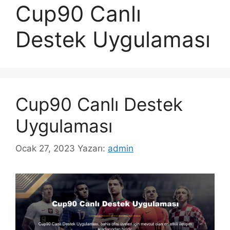
Cup90 Canlı
Destek Uygulaması
Cup90 Canlı Destek
Uygulaması
Ocak 27, 2023
Yazarı:
admin