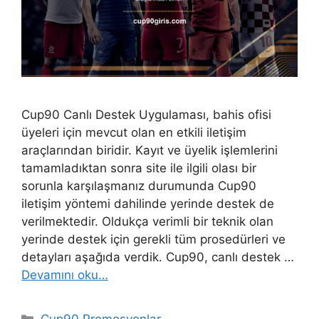
Cup90 Canlı Destek Uygulaması, bahis ofisi
üyeleri için mevcut olan en etkili iletişim
araçlarından biridir. Kayıt ve üyelik işlemlerini
tamamladıktan sonra site ile ilgili olası bir
sorunla karşılaşmanız durumunda Cup90
iletişim yöntemi dahilinde yerinde destek de
verilmektedir. Oldukça verimli bir teknik olan
yerinde destek için gerekli tüm prosedürleri ve
detayları aşağıda verdik. Cup90, canlı destek …
Devamını oku…
Kategoriler