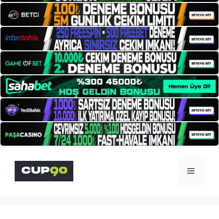
İçeriğe
atla
Menü