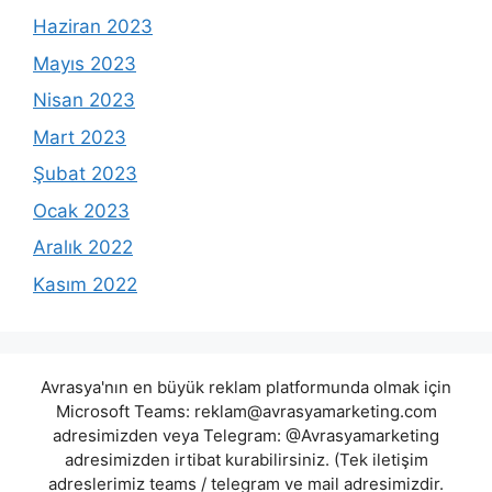
Haziran 2023
Mayıs 2023
Nisan 2023
Mart 2023
Şubat 2023
Ocak 2023
Aralık 2022
Kasım 2022
Avrasya'nın en büyük reklam platformunda olmak için
Microsoft Teams:
reklam@avrasyamarketing.com
adresimizden veya Telegram: @Avrasyamarketing
adresimizden irtibat kurabilirsiniz. (Tek iletişim
adreslerimiz teams / telegram ve mail adresimizdir.