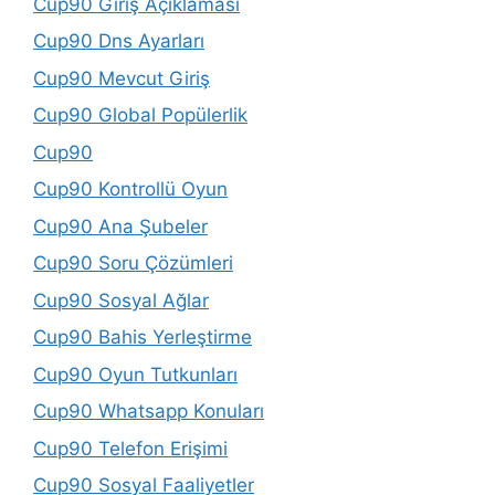
Cup90 Giriş Açıklaması
Cup90 Dns Ayarları
Cup90 Mevcut Giriş
Cup90 Global Popülerlik
Cup90
Cup90 Kontrollü Oyun
Cup90 Ana Şubeler
Cup90 Soru Çözümleri
Cup90 Sosyal Ağlar
Cup90 Bahis Yerleştirme
Cup90 Oyun Tutkunları
Cup90 Whatsapp Konuları
Cup90 Telefon Erişimi
Cup90 Sosyal Faaliyetler