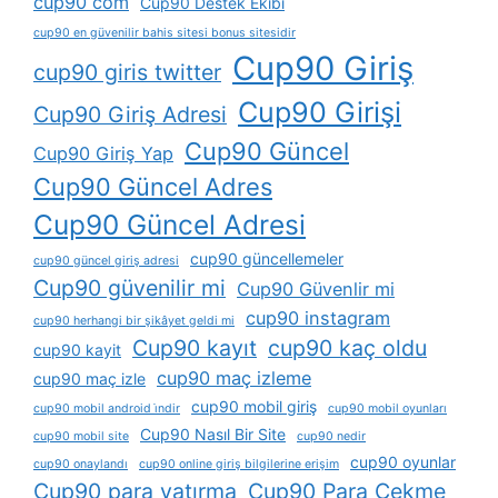
cup90 com
Cup90 Destek Ekibi
cup90 en güvenilir bahis sitesi bonus sitesidir
Cup90 Giriş
cup90 giris twitter
Cup90 Girişi
Cup90 Giriş Adresi
Cup90 Güncel
Cup90 Giriş Yap
Cup90 Güncel Adres
Cup90 Güncel Adresi
cup90 güncellemeler
cup90 güncel giriş adresi
Cup90 güvenilir mi
Cup90 Güvenlir mi
cup90 instagram
cup90 herhangi bir şikâyet geldi mi
Cup90 kayıt
cup90 kaç oldu
cup90 kayit
cup90 maç izleme
cup90 maç izle
cup90 mobil giriş
cup90 mobil android i̇ndir
cup90 mobil oyunları
Cup90 Nasıl Bir Site
cup90 mobil site
cup90 nedir
cup90 oyunlar
cup90 onaylandı
cup90 online giriş bilgilerine erişim
Cup90 para yatırma
Cup90 Para Çekme