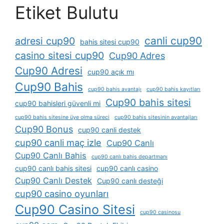
Etiket Bulutu
canli cup90
adresi cup90
bahis sitesi cup90
casino sitesi cup90
Cup90 Adres
Cup90 Adresi
cup90 açık mı
Cup90 Bahis
cup90 bahis avantajı
cup90 bahis kayıtları
Cup90 bahis sitesi
cup90 bahisleri güvenli mi
cup90 bahis sitesine üye olma süreci
cup90 bahis sitesinin avantajları
Cup90 Bonus
cup90 canli destek
cup90 canli maç izle
Cup90 Canlı
Cup90 Canlı Bahis
cup90 canlı bahis departmanı
cup90 canlı bahis sitesi
cup90 canlı casino
Cup90 Canlı Destek
Cup90 canlı desteği
cup90 casino oyunları
Cup90 Casino Sitesi
cup90 casinosu