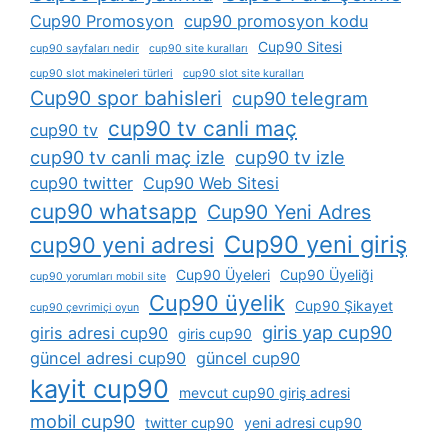
Cup90 Promosyon
cup90 promosyon kodu
Cup90 Sitesi
cup90 sayfaları nedir
cup90 site kuralları
cup90 slot makineleri türleri
cup90 slot site kuralları
Cup90 spor bahisleri
cup90 telegram
cup90 tv canli maç
cup90 tv
cup90 tv canli maç izle
cup90 tv izle
cup90 twitter
Cup90 Web Sitesi
cup90 whatsapp
Cup90 Yeni Adres
Cup90 yeni giriş
cup90 yeni adresi
Cup90 Üyeleri
Cup90 Üyeliği
cup90 yorumları mobil site
Cup90 üyelik
Cup90 Şikayet
cup90 çevrimiçi oyun
giris yap cup90
giris adresi cup90
giris cup90
güncel adresi cup90
güncel cup90
kayit cup90
mevcut cup90 giriş adresi
mobil cup90
twitter cup90
yeni adresi cup90