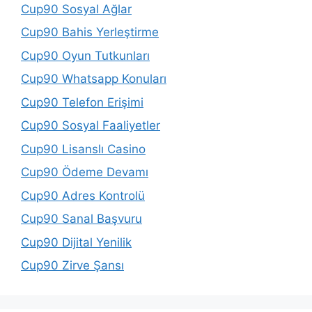
Cup90 Sosyal Ağlar
Cup90 Bahis Yerleştirme
Cup90 Oyun Tutkunları
Cup90 Whatsapp Konuları
Cup90 Telefon Erişimi
Cup90 Sosyal Faaliyetler
Cup90 Lisanslı Casino
Cup90 Ödeme Devamı
Cup90 Adres Kontrolü
Cup90 Sanal Başvuru
Cup90 Dijital Yenilik
Cup90 Zirve Şansı