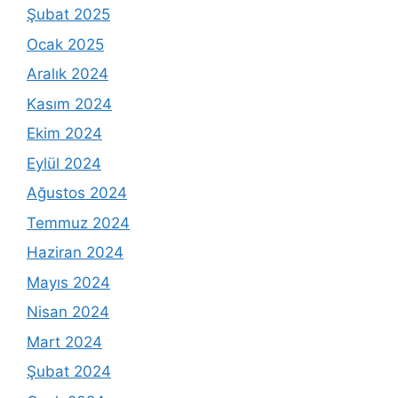
Şubat 2025
Ocak 2025
Aralık 2024
Kasım 2024
Ekim 2024
Eylül 2024
Ağustos 2024
Temmuz 2024
Haziran 2024
Mayıs 2024
Nisan 2024
Mart 2024
Şubat 2024