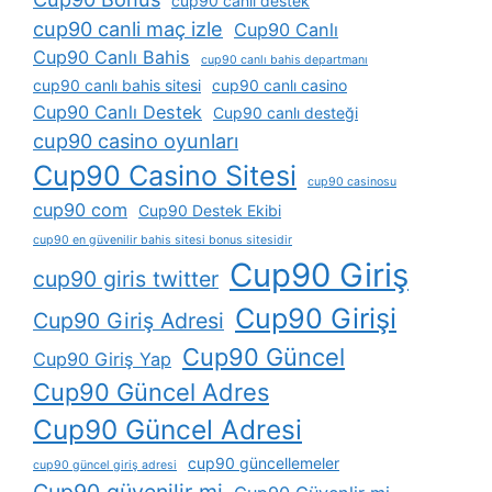
cup90 canli destek
cup90 canli maç izle
Cup90 Canlı
Cup90 Canlı Bahis
cup90 canlı bahis departmanı
cup90 canlı bahis sitesi
cup90 canlı casino
Cup90 Canlı Destek
Cup90 canlı desteği
cup90 casino oyunları
Cup90 Casino Sitesi
cup90 casinosu
cup90 com
Cup90 Destek Ekibi
cup90 en güvenilir bahis sitesi bonus sitesidir
Cup90 Giriş
cup90 giris twitter
Cup90 Girişi
Cup90 Giriş Adresi
Cup90 Güncel
Cup90 Giriş Yap
Cup90 Güncel Adres
Cup90 Güncel Adresi
cup90 güncellemeler
cup90 güncel giriş adresi