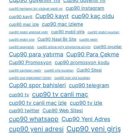
Cup90 güvenilir mi
Cup90 Güvenlir mi
cup90 instagram
cup90 herhangi bir şikâyet geldi mi
Cup90 kayıt
cup90 kaç oldu
cup90 kayit
cup90 maç izleme
cup90 maç izle
cup90 mobil giriş
cup90 mobil android i̇ndir
cup90 mobil oyunları
Cup90 Nasıl Bir Site
cup90 mobil site
cup90 nedir
cup90 oyunlar
cup90 onaylandı
cup90 online giriş bilgilerine erişim
Cup90 para yatırma
Cup90 Para Çekme
Cup90 Promosyon
cup90 promosyon kodu
Cup90 Sitesi
cup90 sayfaları nedir
cup90 site kuralları
cup90 slot makineleri türleri
cup90 slot site kuralları
Cup90 spor bahisleri
cup90 telegram
cup90 tv canli maç
cup90 tv
cup90 tv canli maç izle
cup90 tv izle
cup90 twitter
Cup90 Web Sitesi
cup90 whatsapp
Cup90 Yeni Adres
Cup90 yeni giriş
cup90 yeni adresi