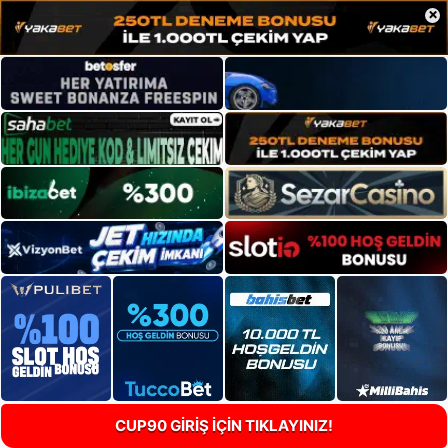
×
CUP90 GİRİŞ İÇİN TIKLAYINIZ!