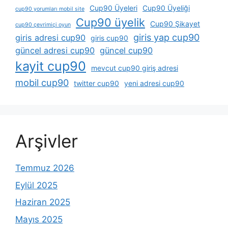
Cup90 Üyeleri
Cup90 Üyeliği
cup90 yorumları mobil site
Cup90 üyelik
Cup90 Şikayet
cup90 çevrimiçi oyun
giris yap cup90
giris adresi cup90
giris cup90
güncel adresi cup90
güncel cup90
kayit cup90
mevcut cup90 giriş adresi
mobil cup90
twitter cup90
yeni adresi cup90
Arşivler
Temmuz 2026
Eylül 2025
Haziran 2025
Mayıs 2025