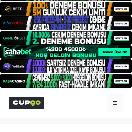
İçeriğe
atla
Menü