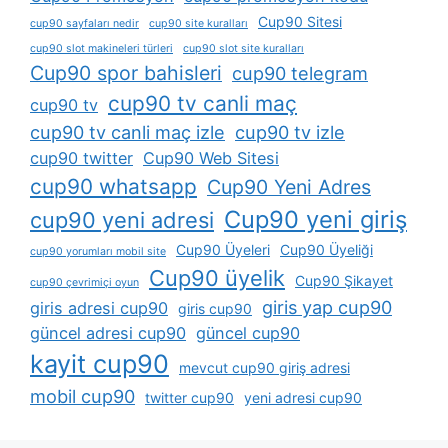
Cup90 Sitesi
cup90 sayfaları nedir
cup90 site kuralları
cup90 slot makineleri türleri
cup90 slot site kuralları
Cup90 spor bahisleri
cup90 telegram
cup90 tv canli maç
cup90 tv
cup90 tv canli maç izle
cup90 tv izle
cup90 twitter
Cup90 Web Sitesi
cup90 whatsapp
Cup90 Yeni Adres
Cup90 yeni giriş
cup90 yeni adresi
Cup90 Üyeleri
Cup90 Üyeliği
cup90 yorumları mobil site
Cup90 üyelik
Cup90 Şikayet
cup90 çevrimiçi oyun
giris yap cup90
giris adresi cup90
giris cup90
güncel adresi cup90
güncel cup90
kayit cup90
mevcut cup90 giriş adresi
mobil cup90
twitter cup90
yeni adresi cup90