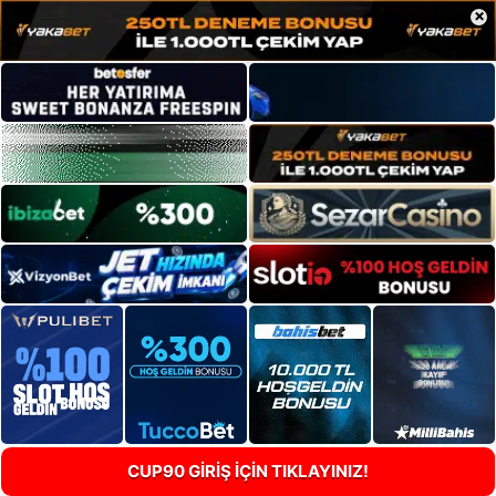
×
CUP90 GİRİŞ İÇİN TIKLAYINIZ!