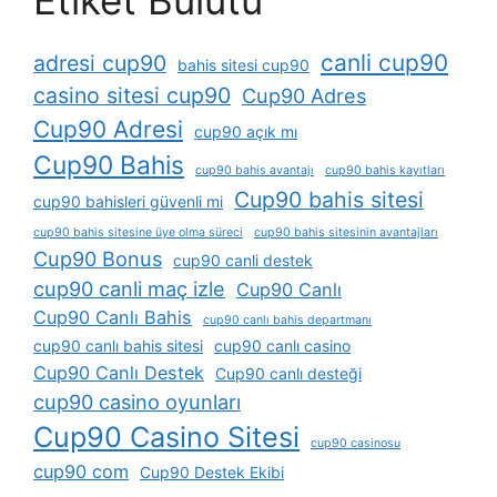
Etiket Bulutu
canli cup90
adresi cup90
bahis sitesi cup90
casino sitesi cup90
Cup90 Adres
Cup90 Adresi
cup90 açık mı
Cup90 Bahis
cup90 bahis avantajı
cup90 bahis kayıtları
Cup90 bahis sitesi
cup90 bahisleri güvenli mi
cup90 bahis sitesine üye olma süreci
cup90 bahis sitesinin avantajları
Cup90 Bonus
cup90 canli destek
cup90 canli maç izle
Cup90 Canlı
Cup90 Canlı Bahis
cup90 canlı bahis departmanı
cup90 canlı bahis sitesi
cup90 canlı casino
Cup90 Canlı Destek
Cup90 canlı desteği
cup90 casino oyunları
Cup90 Casino Sitesi
cup90 casinosu
cup90 com
Cup90 Destek Ekibi