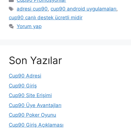
Cup90 Promosyonlar
Etiketler
adresi cup90
,
cup90 android uygulamaları
,
cup90 canlı destek ücretli midir
Yorum yap
Son Yazılar
Cup90 Adresi
Cup90 Giriş
Cup90 Site Erişimi
Cup90 Üye Avantajları
Cup90 Poker Oyunu
Cup90 Giriş Açıklaması