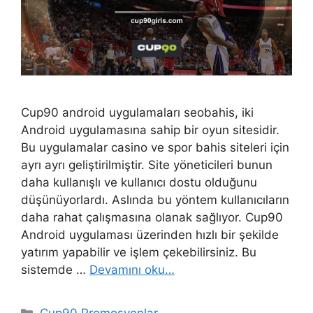
Cup90 android uygulamaları seobahis, iki
Android uygulamasına sahip bir oyun sitesidir.
Bu uygulamalar casino ve spor bahis siteleri için
ayrı ayrı geliştirilmiştir. Site yöneticileri bunun
daha kullanışlı ve kullanıcı dostu olduğunu
düşünüyorlardı. Aslında bu yöntem kullanıcıların
daha rahat çalışmasına olanak sağlıyor. Cup90
Android uygulaması üzerinden hızlı bir şekilde
yatırım yapabilir ve işlem çekebilirsiniz. Bu
sistemde …
Devamını oku…
Kategoriler