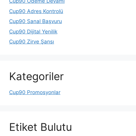
Cup90 Ödeme Devamı
Cup90 Adres Kontrolü
Cup90 Sanal Başvuru
Cup90 Dijital Yenilik
Cup90 Zirve Şansı
Kategoriler
Cup90 Promosyonlar
Etiket Bulutu