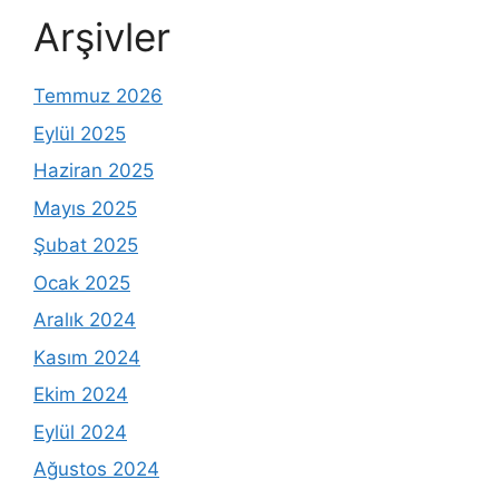
Arşivler
Temmuz 2026
Eylül 2025
Haziran 2025
Mayıs 2025
Şubat 2025
Ocak 2025
Aralık 2024
Kasım 2024
Ekim 2024
Eylül 2024
Ağustos 2024