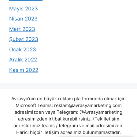
Mayıs 2023
Nisan 2023
Mart 2023
Şubat 2023
Ocak 2023
Aralık 2022
Kasım 2022
Avrasya'nın en büyük reklam platformunda olmak için
Microsoft Teams:
reklam@avrasyamarketing.com
adresimizden veya Telegram: @Avrasyamarketing
adresimizden irtibat kurabilirsiniz. (Tek iletişim
adreslerimiz teams / telegram ve mail adresimizdir.
Harici hiçbir iletişim adresimiz bulunmamaktadır.