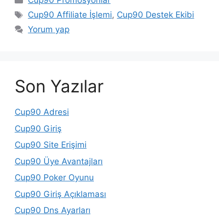
Cup90 Promosyonlar
Etiketler
Cup90 Affiliate İşlemi
,
Cup90 Destek Ekibi
Yorum yap
Son Yazılar
Cup90 Adresi
Cup90 Giriş
Cup90 Site Erişimi
Cup90 Üye Avantajları
Cup90 Poker Oyunu
Cup90 Giriş Açıklaması
Cup90 Dns Ayarları