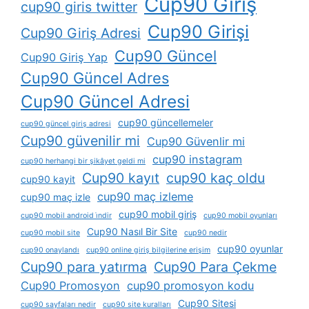
Cup90 Giriş
cup90 giris twitter
Cup90 Girişi
Cup90 Giriş Adresi
Cup90 Güncel
Cup90 Giriş Yap
Cup90 Güncel Adres
Cup90 Güncel Adresi
cup90 güncellemeler
cup90 güncel giriş adresi
Cup90 güvenilir mi
Cup90 Güvenlir mi
cup90 instagram
cup90 herhangi bir şikâyet geldi mi
Cup90 kayıt
cup90 kaç oldu
cup90 kayit
cup90 maç izleme
cup90 maç izle
cup90 mobil giriş
cup90 mobil android i̇ndir
cup90 mobil oyunları
Cup90 Nasıl Bir Site
cup90 mobil site
cup90 nedir
cup90 oyunlar
cup90 onaylandı
cup90 online giriş bilgilerine erişim
Cup90 para yatırma
Cup90 Para Çekme
Cup90 Promosyon
cup90 promosyon kodu
Cup90 Sitesi
cup90 sayfaları nedir
cup90 site kuralları