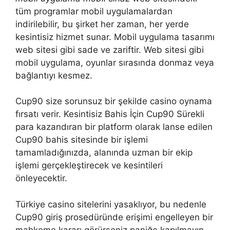
tüm programlar mobil uygulamalardan
indirilebilir, bu şirket her zaman, her yerde
kesintisiz hizmet sunar. Mobil uygulama tasarımı
web sitesi gibi sade ve zariftir. Web sitesi gibi
mobil uygulama, oyunlar sırasında donmaz veya
bağlantıyı kesmez.
Cup90 size sorunsuz bir şekilde casino oynama
fırsatı verir. Kesintisiz Bahis İçin Cup90 Sürekli
para kazandıran bir platform olarak lanse edilen
Cup90 bahis sitesinde bir işlemi
tamamladığınızda, alanında uzman bir ekip
işlemi gerçekleştirecek ve kesintileri
önleyecektir.
Türkiye casino sitelerini yasaklıyor, bu nedenle
Cup90 giriş prosedüründe erişimi engelleyen bir
mahkeme kararı görürseniz paniğe kapılmayın