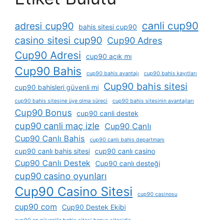
canli cup90
adresi cup90
bahis sitesi cup90
casino sitesi cup90
Cup90 Adres
Cup90 Adresi
cup90 açık mı
Cup90 Bahis
cup90 bahis avantajı
cup90 bahis kayıtları
Cup90 bahis sitesi
cup90 bahisleri güvenli mi
cup90 bahis sitesine üye olma süreci
cup90 bahis sitesinin avantajları
Cup90 Bonus
cup90 canli destek
cup90 canli maç izle
Cup90 Canlı
Cup90 Canlı Bahis
cup90 canlı bahis departmanı
cup90 canlı bahis sitesi
cup90 canlı casino
Cup90 Canlı Destek
Cup90 canlı desteği
cup90 casino oyunları
Cup90 Casino Sitesi
cup90 casinosu
cup90 com
Cup90 Destek Ekibi