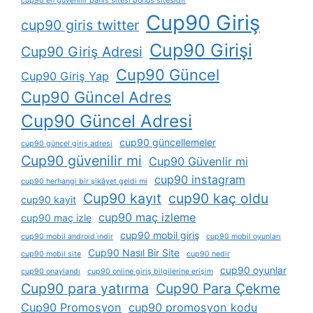
cup90 en güvenilir bahis sitesi bonus sitesidir
Cup90 Giriş
cup90 giris twitter
Cup90 Girişi
Cup90 Giriş Adresi
Cup90 Güncel
Cup90 Giriş Yap
Cup90 Güncel Adres
Cup90 Güncel Adresi
cup90 güncellemeler
cup90 güncel giriş adresi
Cup90 güvenilir mi
Cup90 Güvenlir mi
cup90 instagram
cup90 herhangi bir şikâyet geldi mi
Cup90 kayıt
cup90 kaç oldu
cup90 kayit
cup90 maç izleme
cup90 maç izle
cup90 mobil giriş
cup90 mobil android i̇ndir
cup90 mobil oyunları
Cup90 Nasıl Bir Site
cup90 mobil site
cup90 nedir
cup90 oyunlar
cup90 onaylandı
cup90 online giriş bilgilerine erişim
Cup90 para yatırma
Cup90 Para Çekme
Cup90 Promosyon
cup90 promosyon kodu