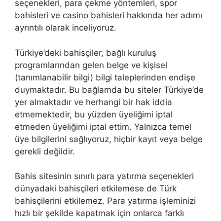
seçenekleri, para çekme yöntemleri, spor
bahisleri ve casino bahisleri hakkında her adımı
ayrıntılı olarak inceliyoruz.
Türkiye’deki bahisçiler, bağlı kuruluş
programlarından gelen belge ve kişisel
(tanımlanabilir bilgi) bilgi taleplerinden endişe
duymaktadır. Bu bağlamda bu siteler Türkiye’de
yer almaktadır ve herhangi bir hak iddia
etmemektedir, bu yüzden üyeliğimi iptal
etmeden üyeliğimi iptal ettim. Yalnızca temel
üye bilgilerini sağlıyoruz, hiçbir kayıt veya belge
gerekli değildir.
Bahis sitesinin sınırlı para yatırma seçenekleri
dünyadaki bahisçileri etkilemese de Türk
bahisçilerini etkilemez. Para yatırma işleminizi
hızlı bir şekilde kapatmak için onlarca farklı