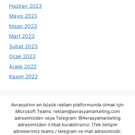
Haziran 2023
Mayıs 2023
Nisan 2023
Mart 2023
Şubat 2023
Ocak 2023
Aralık 2022
Kasım 2022
Avrasya'nın en büyük reklam platformunda olmak için
Microsoft Teams:
reklam@avrasyamarketing.com
adresimizden veya Telegram: @Avrasyamarketing
adresimizden irtibat kurabilirsiniz. (Tek iletişim
adreslerimiz teams / telegram ve mail adresimizdir.