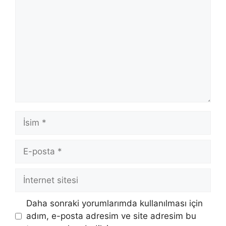
İsim
E-
posta
İnternet
sitesi
Daha sonraki yorumlarımda kullanılması için
adım, e-posta adresim ve site adresim bu