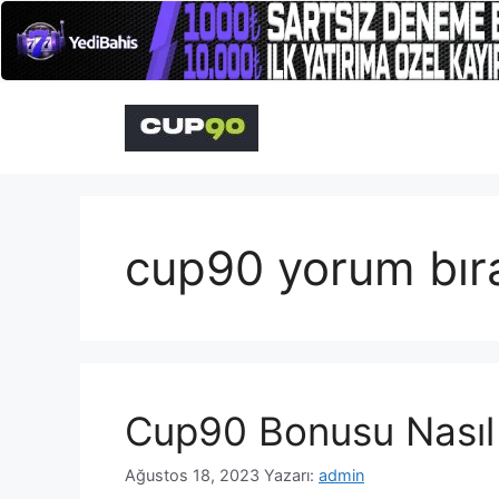
İçeriğe
atla
cup90 yorum bır
Cup90 Bonusu Nasıl 
Ağustos 18, 2023
Yazarı:
admin