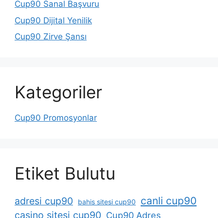
Cup90 Sanal Başvuru
Cup90 Dijital Yenilik
Cup90 Zirve Şansı
Kategoriler
Cup90 Promosyonlar
Etiket Bulutu
canli cup90
adresi cup90
bahis sitesi cup90
casino sitesi cup90
Cup90 Adres