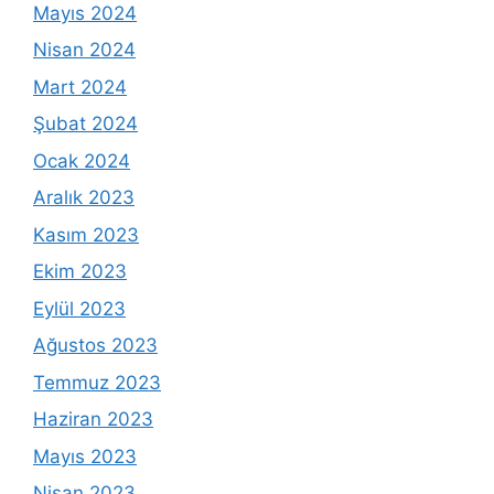
Mayıs 2024
Nisan 2024
Mart 2024
Şubat 2024
Ocak 2024
Aralık 2023
Kasım 2023
Ekim 2023
Eylül 2023
Ağustos 2023
Temmuz 2023
Haziran 2023
Mayıs 2023
Nisan 2023