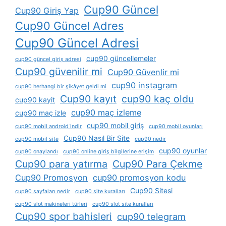
Cup90 Güncel
Cup90 Giriş Yap
Cup90 Güncel Adres
Cup90 Güncel Adresi
cup90 güncellemeler
cup90 güncel giriş adresi
Cup90 güvenilir mi
Cup90 Güvenlir mi
cup90 instagram
cup90 herhangi bir şikâyet geldi mi
Cup90 kayıt
cup90 kaç oldu
cup90 kayit
cup90 maç izleme
cup90 maç izle
cup90 mobil giriş
cup90 mobil android i̇ndir
cup90 mobil oyunları
Cup90 Nasıl Bir Site
cup90 mobil site
cup90 nedir
cup90 oyunlar
cup90 onaylandı
cup90 online giriş bilgilerine erişim
Cup90 para yatırma
Cup90 Para Çekme
Cup90 Promosyon
cup90 promosyon kodu
Cup90 Sitesi
cup90 sayfaları nedir
cup90 site kuralları
cup90 slot makineleri türleri
cup90 slot site kuralları
Cup90 spor bahisleri
cup90 telegram