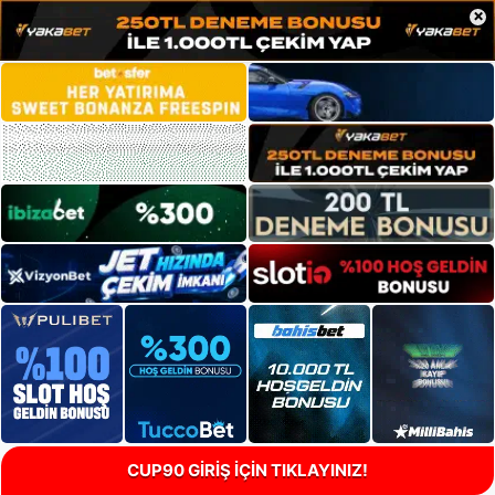
×
CUP90 GİRİŞ İÇİN TIKLAYINIZ!