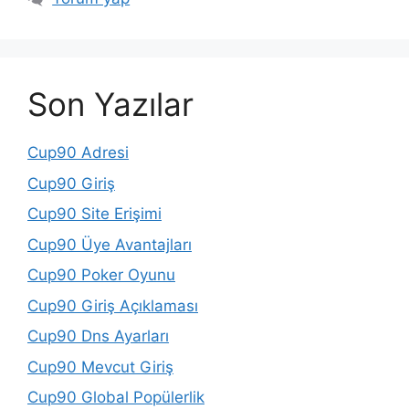
Son Yazılar
Cup90 Adresi
Cup90 Giriş
Cup90 Site Erişimi
Cup90 Üye Avantajları
Cup90 Poker Oyunu
Cup90 Giriş Açıklaması
Cup90 Dns Ayarları
Cup90 Mevcut Giriş
Cup90 Global Popülerlik