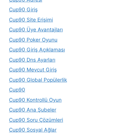
Cup90 Giriş
Cup90 Site Erişimi
Cup90 Üye Avantajları
Cup90 Poker Oyunu
Cup90 Giriş Açıklaması
Cup90 Dns Ayarları
Cup90 Mevcut Giriş
Cup90 Global Popülerlik
Cup90
Cup90 Kontrollü Oyun
Cup90 Ana Şubeler
Cup90 Soru Çözümleri
Cup90 Sosyal Ağlar