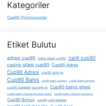
Kategoriler
Cup90 Promosyonlar
Etiket Bulutu
canli cup90
adresi cup90
bahis sitesi cup90
casino sitesi cup90
Cup90 Adres
Cup90 Adresi
cup90 açık mı
Cup90 Bahis
cup90 bahis avantajı
cup90 bahis kayıtları
Cup90 bahis sitesi
cup90 bahisleri güvenli mi
cup90 bahis sitesine üye olma süreci
cup90 bahis sitesinin avantajları
Cup90 Bonus
cup90 canli destek
cup90 canli maç izle