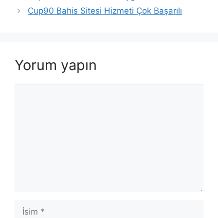
Cup90 Bahis Sitesi Hizmeti Çok Başarılı
Yorum yapın
Yorum
İsim