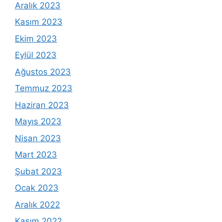
Aralık 2023
Kasım 2023
Ekim 2023
Eylül 2023
Ağustos 2023
Temmuz 2023
Haziran 2023
Mayıs 2023
Nisan 2023
Mart 2023
Şubat 2023
Ocak 2023
Aralık 2022
Kasım 2022