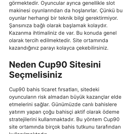
görmektedir. Oyuncular ayrıca genellikle slot
makinesi oyunlarından da hoşlanırlar. Çünkü bu
oyunlar herhangi bir teknik bilgi gerektirmiyor.
Şansınıza bağlı olarak başlamak kolaydır.
Kazanma ihtimaliniz de var. Bu konuda genel
olarak tercih edilmektedir. Site ortamında
kazandığınız parayı kolayca çekebilirsiniz.
Neden Cup90 Sitesini
Seçmelisiniz
Cup90 bahis ticaret fırsatları, sitedeki
oyuncuların risk almadan büyük kazançlar elde
etmelerini sağlar. Günümüzde canlı bahislere
yatırım yapan çoğu bahisçi aktif olarak ödeme
stratejilerini kullanmaktadır. Bu yöntem Cup90
site ortamında birçok bahis tutkunu tarafından