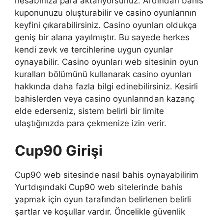
hesabınıza para aktarıyorsunuz. Ardından bahis
kuponunuzu oluşturabilir ve casino oyunlarının
keyfini çıkarabilirsiniz. Casino oyunları oldukça
geniş bir alana yayılmıştır. Bu sayede herkes
kendi zevk ve tercihlerine uygun oyunlar
oynayabilir. Casino oyunları web sitesinin oyun
kuralları bölümünü kullanarak casino oyunları
hakkında daha fazla bilgi edinebilirsiniz. Kesirli
bahislerden veya casino oyunlarından kazanç
elde ederseniz, sistem belirli bir limite
ulaştığınızda para çekmenize izin verir.
Cup90 Girişi
Cup90 web sitesinde nasıl bahis oynayabilirim
Yurtdışındaki Cup90 web sitelerinde bahis
yapmak için oyun tarafından belirlenen belirli
şartlar ve koşullar vardır. Öncelikle güvenlik