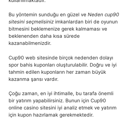
kullanılmaktadır.
Bu yöntemin sunduğu en güzel ve
Neden cup90
sitesini seçmelisiniz
imkanlardan biri de oyunun
bitmesini beklemenize gerek kalmaması ve
beklenenden daha kısa sürede
kazanabilmenizdir.
Cup90 web sitesinde birçok nedenden dolayı
spor bahis kuponları oluşturulabilir. Doğru ve iyi
tahmin edilen kuponların her zaman büyük
kazanma şansı vardır.
Çoğu zaman, en iyi ihtimalle, bu tarafa önemli
bir yatırım yapabilirsiniz. Bunun için Cup90
online casino sitesini iyi analiz etmek ve yatırım
için kupon hazırlamak gerekmektedir.