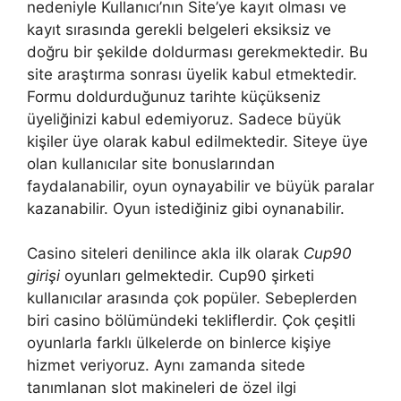
nedeniyle Kullanıcı’nın Site’ye kayıt olması ve
kayıt sırasında gerekli belgeleri eksiksiz ve
doğru bir şekilde doldurması gerekmektedir. Bu
site araştırma sonrası üyelik kabul etmektedir.
Formu doldurduğunuz tarihte küçükseniz
üyeliğinizi kabul edemiyoruz. Sadece büyük
kişiler üye olarak kabul edilmektedir. Siteye üye
olan kullanıcılar site bonuslarından
faydalanabilir, oyun oynayabilir ve büyük paralar
kazanabilir. Oyun istediğiniz gibi oynanabilir.
Casino siteleri denilince akla ilk olarak
Cup90
girişi
oyunları gelmektedir. Cup90 şirketi
kullanıcılar arasında çok popüler. Sebeplerden
biri casino bölümündeki tekliflerdir. Çok çeşitli
oyunlarla farklı ülkelerde on binlerce kişiye
hizmet veriyoruz. Aynı zamanda sitede
tanımlanan slot makineleri de özel ilgi