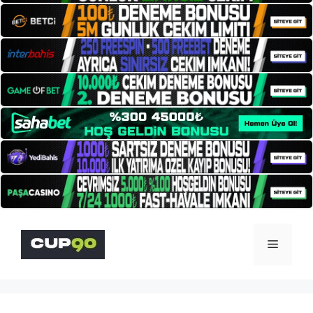
İçeriğe
atla
Menü