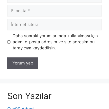
E-
posta
İnternet
sitesi
Daha sonraki yorumlarımda kullanılması için
adım, e-posta adresim ve site adresim bu
tarayıcıya kaydedilsin.
Son Yazılar
Cup90 Adresi