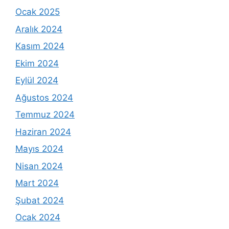
Ocak 2025
Aralık 2024
Kasım 2024
Ekim 2024
Eylül 2024
Ağustos 2024
Temmuz 2024
Haziran 2024
Mayıs 2024
Nisan 2024
Mart 2024
Şubat 2024
Ocak 2024