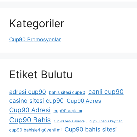
Kategoriler
Cup90 Promosyonlar
Etiket Bulutu
canli cup90
adresi cup90
bahis sitesi cup90
casino sitesi cup90
Cup90 Adres
Cup90 Adresi
cup90 açık mı
Cup90 Bahis
cup90 bahis avantajı
cup90 bahis kayıtları
Cup90 bahis sitesi
cup90 bahisleri güvenli mi