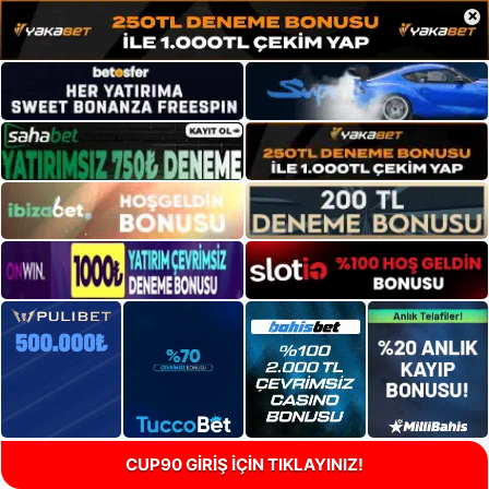
×
CUP90 GİRİŞ İÇİN TIKLAYINIZ!