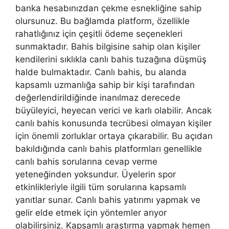
banka hesabınızdan çekme esnekliğine sahip
olursunuz. Bu bağlamda platform, özellikle
rahatlığınız için çeşitli ödeme seçenekleri
sunmaktadır. Bahis bilgisine sahip olan kişiler
kendilerini sıklıkla canlı bahis tuzağına düşmüş
halde bulmaktadır. Canlı bahis, bu alanda
kapsamlı uzmanlığa sahip bir kişi tarafından
değerlendirildiğinde inanılmaz derecede
büyüleyici, heyecan verici ve karlı olabilir. Ancak
canlı bahis konusunda tecrübesi olmayan kişiler
için önemli zorluklar ortaya çıkarabilir. Bu açıdan
bakıldığında canlı bahis platformları genellikle
canlı bahis sorularına cevap verme
yeteneğinden yoksundur. Üyelerin spor
etkinlikleriyle ilgili tüm sorularına kapsamlı
yanıtlar sunar. Canlı bahis yatırımı yapmak ve
gelir elde etmek için yöntemler arıyor
olabilirsiniz. Kapsamlı araştırma yapmak hemen