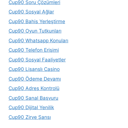
Cup90 Soru Çözümleri
Cup90 Sosyal Ağlar
Cup90 Bahis Yerleştirme
Cup90 Oyun Tutkunları
Cup90 Whatsapp Konuları
Cup90 Telefon Erişimi
Cup90 Sosyal Faaliyetler
Cup90 Lisanslı Casino
Cup90 Ödeme Devamı
Cup90 Adres Kontrolü
Cup90 Sanal Başvuru
Cup90 Dijital Yenilik
Cup90 Zirve Şansı