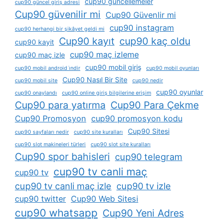
cup90 güncellemeler
cup90 güncel giriş adresi
Cup90 güvenilir mi
Cup90 Güvenlir mi
cup90 instagram
cup90 herhangi bir şikâyet geldi mi
Cup90 kayıt
cup90 kaç oldu
cup90 kayit
cup90 maç izleme
cup90 maç izle
cup90 mobil giriş
cup90 mobil android i̇ndir
cup90 mobil oyunları
Cup90 Nasıl Bir Site
cup90 mobil site
cup90 nedir
cup90 oyunlar
cup90 onaylandı
cup90 online giriş bilgilerine erişim
Cup90 para yatırma
Cup90 Para Çekme
Cup90 Promosyon
cup90 promosyon kodu
Cup90 Sitesi
cup90 sayfaları nedir
cup90 site kuralları
cup90 slot makineleri türleri
cup90 slot site kuralları
Cup90 spor bahisleri
cup90 telegram
cup90 tv canli maç
cup90 tv
cup90 tv canli maç izle
cup90 tv izle
cup90 twitter
Cup90 Web Sitesi
cup90 whatsapp
Cup90 Yeni Adres