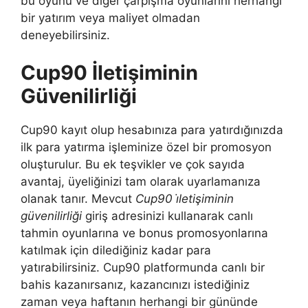
bu oyunu ve diğer çarpışma oyunlarını herhangi
bir yatırım veya maliyet olmadan
deneyebilirsiniz.
Cup90 İletişiminin
Güvenilirliği
Cup90 kayıt olup hesabınıza para yatırdığınızda
ilk para yatırma işleminize özel bir promosyon
oluşturulur. Bu ek teşvikler ve çok sayıda
avantaj, üyeliğinizi tam olarak uyarlamanıza
olanak tanır. Mevcut
Cup90 i̇letişiminin
güvenilirliği
giriş adresinizi kullanarak canlı
tahmin oyunlarına ve bonus promosyonlarına
katılmak için dilediğiniz kadar para
yatırabilirsiniz. Cup90 platformunda canlı bir
bahis kazanırsanız, kazancınızı istediğiniz
zaman veya haftanın herhangi bir gününde