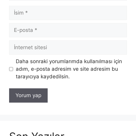
İsim
E-
posta
İnternet
sitesi
Daha sonraki yorumlarımda kullanılması için
adım, e-posta adresim ve site adresim bu
tarayıcıya kaydedilsin.