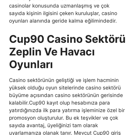
casinolar konusunda uzmanlaşmış ve çok
sayıda kişinin ilgisini çeken kuruluşlar, casino
oyunları alanında geride kalma eğilimindedir.
Cup90 Casino Sektörü
Zeplin Ve Havacı
Oyunları
Casino sektörünün geliştiği ve işlem hacminin
yüksek olduğu oyun sitelerinde casino sektörü
büyüme açısından casino sektörünün gerisinde
kalabilir.Cup90 kayıt olup hesabınıza para
yatırdığınızda ilk para yatırma işleminize özel bir
promosyon oluşturulur. Bu ek teşvikler ve çok
sayıda avantaj, üyeliğinizi tam olarak
uyarlamanıza olanak tanır. Mevcut Cup90 giriş