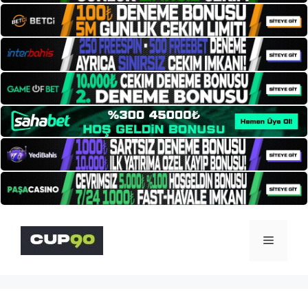
İçeriğe
atla
Menü