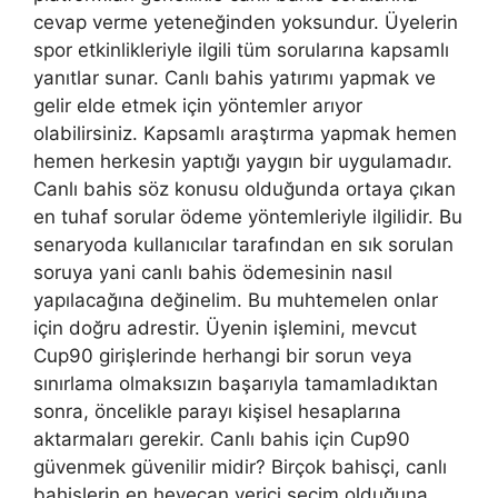
cevap verme yeteneğinden yoksundur. Üyelerin
spor etkinlikleriyle ilgili tüm sorularına kapsamlı
yanıtlar sunar. Canlı bahis yatırımı yapmak ve
gelir elde etmek için yöntemler arıyor
olabilirsiniz. Kapsamlı araştırma yapmak hemen
hemen herkesin yaptığı yaygın bir uygulamadır.
Canlı bahis söz konusu olduğunda ortaya çıkan
en tuhaf sorular ödeme yöntemleriyle ilgilidir. Bu
senaryoda kullanıcılar tarafından en sık sorulan
soruya yani canlı bahis ödemesinin nasıl
yapılacağına değinelim. Bu muhtemelen onlar
için doğru adrestir. Üyenin işlemini, mevcut
Cup90 girişlerinde herhangi bir sorun veya
sınırlama olmaksızın başarıyla tamamladıktan
sonra, öncelikle parayı kişisel hesaplarına
aktarmaları gerekir. Canlı bahis için Cup90
güvenmek güvenilir midir? Birçok bahisçi, canlı
bahislerin en heyecan verici seçim olduğuna