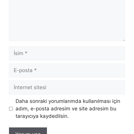
İsim
E-
posta
İnternet
sitesi
Daha sonraki yorumlarımda kullanılması için
adım, e-posta adresim ve site adresim bu
tarayıcıya kaydedilsin.