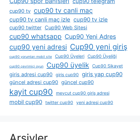
Cup90 spor bahisleri
cup90 telegram
cup90 tv canli maç
cup90 tv
cup90 tv canli maç izle
cup90 tv izle
cup90 twitter
Cup90 Web Sitesi
cup90 whatsapp
Cup90 Yeni Adres
Cup90 yeni giriş
cup90 yeni adresi
Cup90 Üyeleri
Cup90 Üyeliği
cup90 yorumları mobil site
Cup90 üyelik
Cup90 Şikayet
cup90 çevrimiçi oyun
giris yap cup90
giris adresi cup90
giris cup90
güncel adresi cup90
güncel cup90
kayit cup90
mevcut cup90 giriş adresi
mobil cup90
twitter cup90
yeni adresi cup90
Arşivler