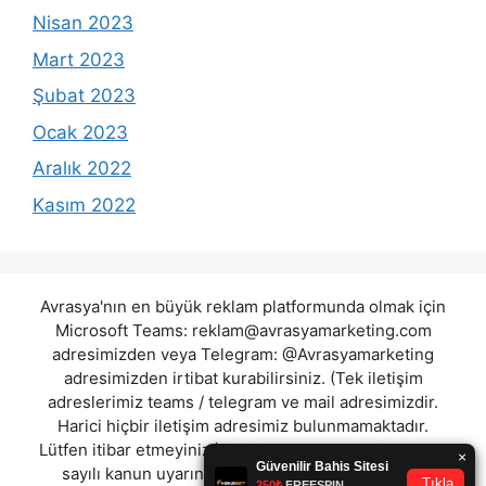
Nisan 2023
Mart 2023
Şubat 2023
Ocak 2023
Aralık 2022
Kasım 2022
Avrasya'nın en büyük reklam platformunda olmak için
Microsoft Teams:
reklam@avrasyamarketing.com
adresimizden veya Telegram: @Avrasyamarketing
adresimizden irtibat kurabilirsiniz. (Tek iletişim
adreslerimiz teams / telegram ve mail adresimizdir.
Harici hiçbir iletişim adresimiz bulunmamaktadır.
Lütfen itibar etmeyiniz.) Türkiye yasalarına göre 7258
sayılı kanun uyarınca yasa dışı bahis oynamanın