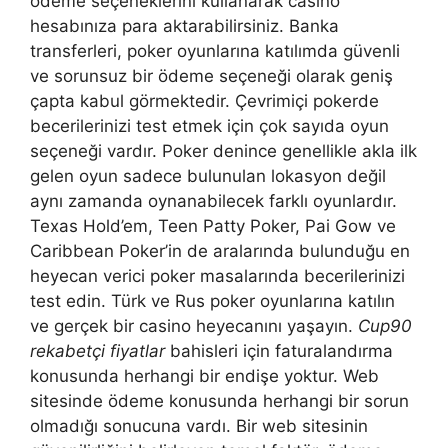
ödeme seçeneklerini kullanarak casino
hesabınıza para aktarabilirsiniz. Banka
transferleri, poker oyunlarına katılımda güvenli
ve sorunsuz bir ödeme seçeneği olarak geniş
çapta kabul görmektedir. Çevrimiçi pokerde
becerilerinizi test etmek için çok sayıda oyun
seçeneği vardır. Poker denince genellikle akla ilk
gelen oyun sadece bulunulan lokasyon değil
aynı zamanda oynanabilecek farklı oyunlardır.
Texas Hold’em, Teen Patty Poker, Pai Gow ve
Caribbean Poker’in de aralarında bulunduğu en
heyecan verici poker masalarında becerilerinizi
test edin. Türk ve Rus poker oyunlarına katılın
ve gerçek bir casino heyecanını yaşayın.
Cup90
rekabetçi fiyatlar
bahisleri için faturalandırma
konusunda herhangi bir endişe yoktur. Web
sitesinde ödeme konusunda herhangi bir sorun
olmadığı sonucuna vardı. Bir web sitesinin