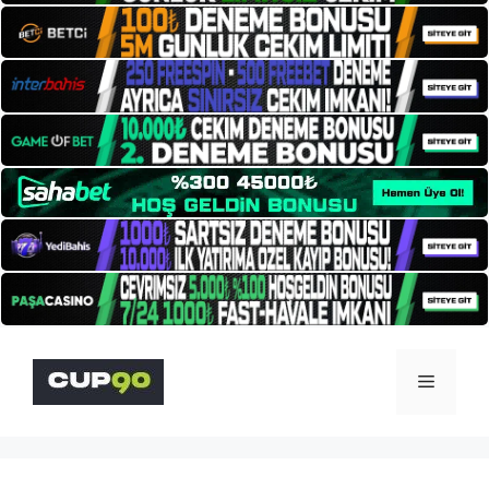
İçeriğe
atla
Menü