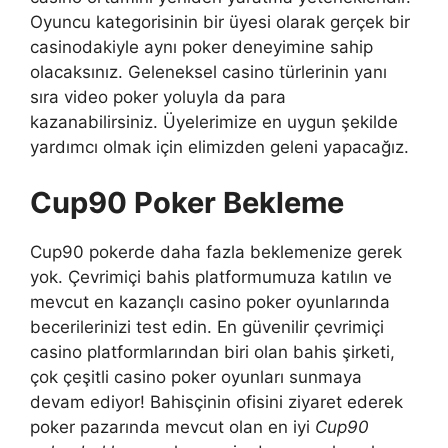
Oyuncu kategorisinin bir üyesi olarak gerçek bir
casinodakiyle aynı poker deneyimine sahip
olacaksınız. Geleneksel casino türlerinin yanı
sıra video poker yoluyla da para
kazanabilirsiniz. Üyelerimize en uygun şekilde
yardımcı olmak için elimizden geleni yapacağız.
Cup90 Poker Bekleme
Cup90 pokerde daha fazla beklemenize gerek
yok. Çevrimiçi bahis platformumuza katılın ve
mevcut en kazançlı casino poker oyunlarında
becerilerinizi test edin. En güvenilir çevrimiçi
casino platformlarından biri olan bahis şirketi,
çok çeşitli casino poker oyunları sunmaya
devam ediyor! Bahisçinin ofisini ziyaret ederek
poker pazarında mevcut olan en iyi
Cup90