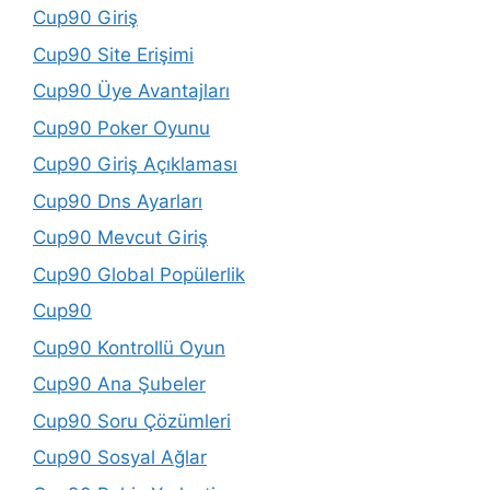
Cup90 Giriş
Cup90 Site Erişimi
Cup90 Üye Avantajları
Cup90 Poker Oyunu
Cup90 Giriş Açıklaması
Cup90 Dns Ayarları
Cup90 Mevcut Giriş
Cup90 Global Popülerlik
Cup90
Cup90 Kontrollü Oyun
Cup90 Ana Şubeler
Cup90 Soru Çözümleri
Cup90 Sosyal Ağlar