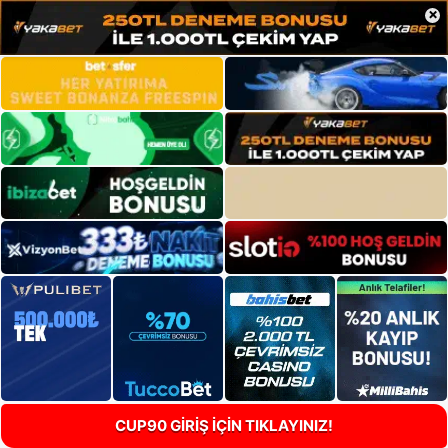
×
CUP90 GİRİŞ İÇİN TIKLAYINIZ!