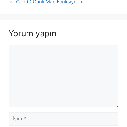
Cup90 Canlı Maç Fonksiyonu
Yorum yapın
Yorum
İsim