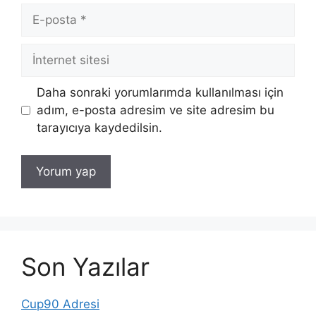
E-
posta
İnternet
sitesi
Daha sonraki yorumlarımda kullanılması için
adım, e-posta adresim ve site adresim bu
tarayıcıya kaydedilsin.
Son Yazılar
Cup90 Adresi