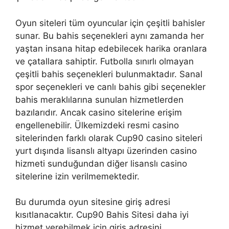
Oyun siteleri tüm oyuncular için çeşitli bahisler
sunar. Bu bahis seçenekleri aynı zamanda her
yaştan insana hitap edebilecek harika oranlara
ve çatallara sahiptir. Futbolla sınırlı olmayan
çeşitli bahis seçenekleri bulunmaktadır. Sanal
spor seçenekleri ve canlı bahis gibi seçenekler
bahis meraklılarına sunulan hizmetlerden
bazılarıdır. Ancak casino sitelerine erişim
engellenebilir. Ülkemizdeki resmi casino
sitelerinden farklı olarak Cup90 casino siteleri
yurt dışında lisanslı altyapı üzerinden casino
hizmeti sunduğundan diğer lisanslı casino
sitelerine izin verilmemektedir.
Bu durumda oyun sitesine giriş adresi
kısıtlanacaktır. Cup90 Bahis Sitesi daha iyi
hizmet verebilmek için giriş adresini