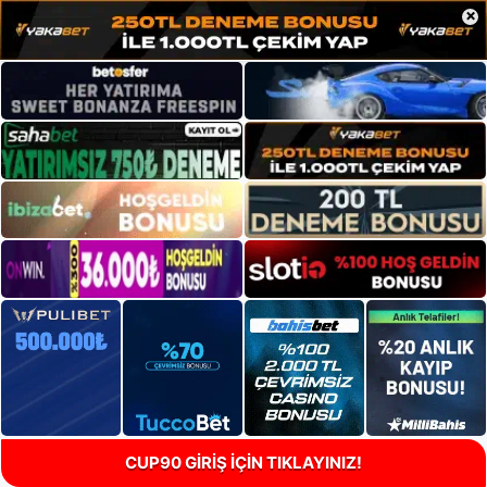
×
CUP90 GİRİŞ İÇİN TIKLAYINIZ!