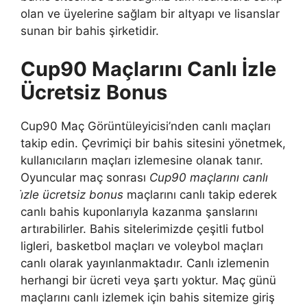
olan ve üyelerine sağlam bir altyapı ve lisanslar
sunan bir bahis şirketidir.
Cup90 Maçlarını Canlı İzle
Ücretsiz Bonus
Cup90 Maç Görüntüleyicisi’nden canlı maçları
takip edin. Çevrimiçi bir bahis sitesini yönetmek,
kullanıcıların maçları izlemesine olanak tanır.
Oyuncular maç sonrası
Cup90 maçlarını canlı
i̇zle ücretsiz bonus
maçlarını canlı takip ederek
canlı bahis kuponlarıyla kazanma şanslarını
artırabilirler. Bahis sitelerimizde çeşitli futbol
ligleri, basketbol maçları ve voleybol maçları
canlı olarak yayınlanmaktadır. Canlı izlemenin
herhangi bir ücreti veya şartı yoktur. Maç günü
maçlarını canlı izlemek için bahis sitemize giriş