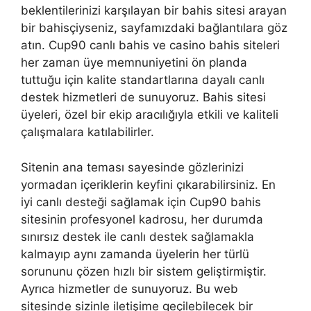
beklentilerinizi karşılayan bir bahis sitesi arayan
bir bahisçiyseniz, sayfamızdaki bağlantılara göz
atın. Cup90 canlı bahis ve casino bahis siteleri
her zaman üye memnuniyetini ön planda
tuttuğu için kalite standartlarına dayalı canlı
destek hizmetleri de sunuyoruz. Bahis sitesi
üyeleri, özel bir ekip aracılığıyla etkili ve kaliteli
çalışmalara katılabilirler.
Sitenin ana teması sayesinde gözlerinizi
yormadan içeriklerin keyfini çıkarabilirsiniz. En
iyi canlı desteği sağlamak için Cup90 bahis
sitesinin profesyonel kadrosu, her durumda
sınırsız destek ile canlı destek sağlamakla
kalmayıp aynı zamanda üyelerin her türlü
sorununu çözen hızlı bir sistem geliştirmiştir.
Ayrıca hizmetler de sunuyoruz. Bu web
sitesinde sizinle iletişime geçilebilecek bir