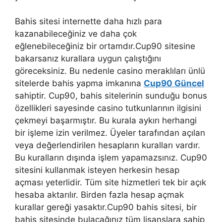
Bahis sitesi internette daha hızlı para
kazanabileceğiniz ve daha çok
eğlenebileceğiniz bir ortamdır.Cup90 sitesine
bakarsanız kurallara uygun çalıştığını
göreceksiniz. Bu nedenle casino meraklıları ünlü
sitelerde bahis yapma imkanına
Cup90 Güncel
sahiptir. Cup90, bahis sitelerinin sunduğu bonus
özellikleri sayesinde casino tutkunlarının ilgisini
çekmeyi başarmıştır. Bu kurala aykırı herhangi
bir işleme izin verilmez. Üyeler tarafından açılan
veya değerlendirilen hesapların kuralları vardır.
Bu kuralların dışında işlem yapamazsınız. Cup90
sitesini kullanmak isteyen herkesin hesap
açması yeterlidir. Tüm site hizmetleri tek bir açık
hesaba aktarılır. Birden fazla hesap açmak
kurallar gereği yasaktır.Cup90 bahis sitesi, bir
bahis sitesinde bulacağınız tüm lisanslara sahip