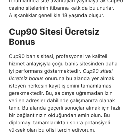
forumlarında site avantajları yayınlayarak Cup90
casino sitelerinin itibarına katkıda bulunurlar.
Alışkanlıklar genellikle 18 yaşında oluşur.
Cup90 Sitesi Ücretsiz
Bonus
Cup90 bahis sitesi, profesyonel ve kaliteli
hizmet anlayışıyla çoğu bahis sitesinden daha
iyi performans göstermektedir.
Cup90 sitesi
ücretsiz bonus
onuruna bu alanda yer almak
isteyen herkesin kayıt işlemini tamamlaması
gerekmektedir. Bu, saldırıya uğramadan izin
verilen adresler dahilinde çalışmanıza olanak
tanır. Bu alanda geçerli sonuçlar almak için hızlı
bir bağlantınızın olduğundan emin olun. Bu
diplomayı tamamladıktan sonra potansiyeli
yüksek olan bu ofisi tercih ediyorum.