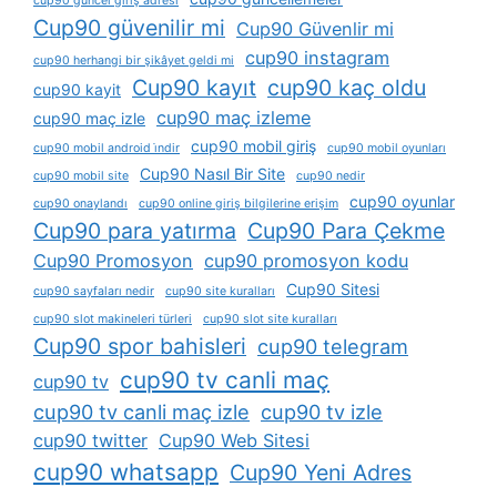
cup90 güncel giriş adresi
Cup90 güvenilir mi
Cup90 Güvenlir mi
cup90 instagram
cup90 herhangi bir şikâyet geldi mi
Cup90 kayıt
cup90 kaç oldu
cup90 kayit
cup90 maç izleme
cup90 maç izle
cup90 mobil giriş
cup90 mobil android i̇ndir
cup90 mobil oyunları
Cup90 Nasıl Bir Site
cup90 mobil site
cup90 nedir
cup90 oyunlar
cup90 onaylandı
cup90 online giriş bilgilerine erişim
Cup90 para yatırma
Cup90 Para Çekme
Cup90 Promosyon
cup90 promosyon kodu
Cup90 Sitesi
cup90 sayfaları nedir
cup90 site kuralları
cup90 slot makineleri türleri
cup90 slot site kuralları
Cup90 spor bahisleri
cup90 telegram
cup90 tv canli maç
cup90 tv
cup90 tv canli maç izle
cup90 tv izle
cup90 twitter
Cup90 Web Sitesi
cup90 whatsapp
Cup90 Yeni Adres