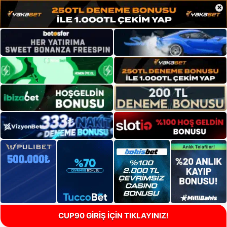
×
CUP90 GİRİŞ İÇİN TIKLAYINIZ!