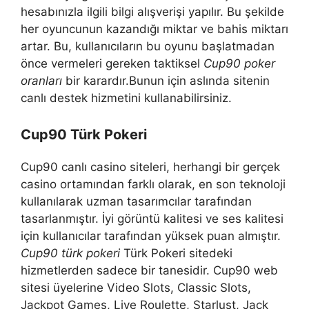
hesabınızla ilgili bilgi alışverişi yapılır. Bu şekilde
her oyuncunun kazandığı miktar ve bahis miktarı
artar. Bu, kullanıcıların bu oyunu başlatmadan
önce vermeleri gereken taktiksel
Cup90 poker
oranları
bir karardır.Bunun için aslında sitenin
canlı destek hizmetini kullanabilirsiniz.
Cup90 Türk Pokeri
Cup90 canlı casino siteleri, herhangi bir gerçek
casino ortamından farklı olarak, en son teknoloji
kullanılarak uzman tasarımcılar tarafından
tasarlanmıştır. İyi görüntü kalitesi ve ses kalitesi
için kullanıcılar tarafından yüksek puan almıştır.
Cup90 türk pokeri
Türk Pokeri sitedeki
hizmetlerden sadece bir tanesidir. Cup90 web
sitesi üyelerine Video Slots, Classic Slots,
Jackpot Games, Live Roulette, Starlust, Jack