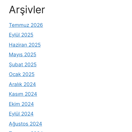
Arşivler
Temmuz 2026
Eylül 2025
Haziran 2025
Mayıs 2025
Şubat 2025
Ocak 2025
Aralık 2024
Kasım 2024
Ekim 2024
Eylül 2024
Ağustos 2024