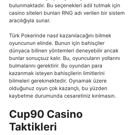
bulunmaktadır. Bu seçenekleri adil tutmak için
casino siteleri bunları RNG adı verilen bir sistem
aracılığıyla sunar.
Türk Pokerinde nasıl kazanılacağını bilmek
oyuncunun elinde. Bunun için bahisçiler
dünyaca bilinen yöntemleri deneyebilir ancak
bunlar sonuçsuz kalır. Bu, oyuncuların yollarını
bulmalarını gerektirir. Bu oyundan para
kazanmak isteyen bahisçilerin limitlerini
bilmeleri gerekmektedir. Oynamak üzere
olduğunuz oyun çok kazançlı, bu yüzden
kaybetme durumunda cesaretiniz kırılmasın.
Cup90 Casino
Taktikleri