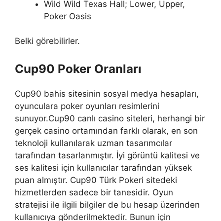
Wild Wild Texas Hall; Lower, Upper,
Poker Oasis
Belki görebilirler.
Cup90 Poker Oranları
Cup90 bahis sitesinin sosyal medya hesapları,
oyunculara poker oyunları resimlerini
sunuyor.Cup90 canlı casino siteleri, herhangi bir
gerçek casino ortamından farklı olarak, en son
teknoloji kullanılarak uzman tasarımcılar
tarafından tasarlanmıştır. İyi görüntü kalitesi ve
ses kalitesi için kullanıcılar tarafından yüksek
puan almıştır. Cup90 Türk Pokeri sitedeki
hizmetlerden sadece bir tanesidir. Oyun
stratejisi ile ilgili bilgiler de bu hesap üzerinden
kullanıcıya gönderilmektedir. Bunun için