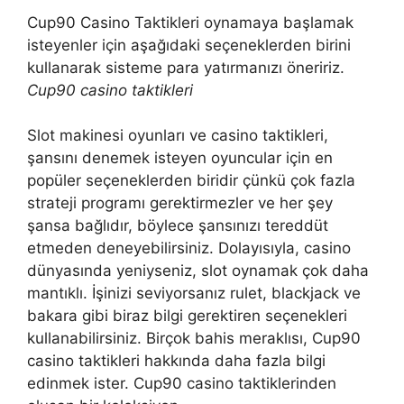
Cup90 Casino Taktikleri oynamaya başlamak
isteyenler için aşağıdaki seçeneklerden birini
kullanarak sisteme para yatırmanızı öneririz.
Cup90 casino taktikleri
Slot makinesi oyunları ve casino taktikleri,
şansını denemek isteyen oyuncular için en
popüler seçeneklerden biridir çünkü çok fazla
strateji programı gerektirmezler ve her şey
şansa bağlıdır, böylece şansınızı tereddüt
etmeden deneyebilirsiniz. Dolayısıyla, casino
dünyasında yeniyseniz, slot oynamak çok daha
mantıklı. İşinizi seviyorsanız rulet, blackjack ve
bakara gibi biraz bilgi gerektiren seçenekleri
kullanabilirsiniz. Birçok bahis meraklısı, Cup90
casino taktikleri hakkında daha fazla bilgi
edinmek ister. Cup90 casino taktiklerinden