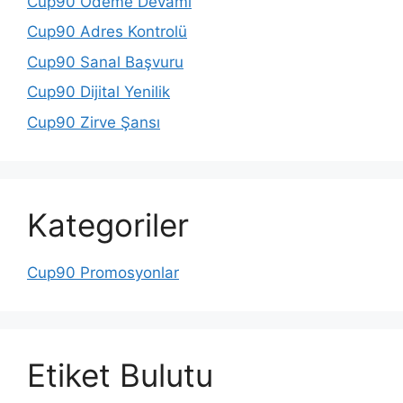
Cup90 Ödeme Devamı
Cup90 Adres Kontrolü
Cup90 Sanal Başvuru
Cup90 Dijital Yenilik
Cup90 Zirve Şansı
Kategoriler
Cup90 Promosyonlar
Etiket Bulutu