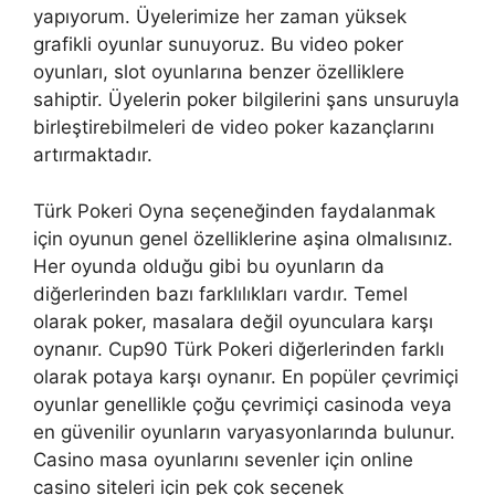
yapıyorum. Üyelerimize her zaman yüksek
grafikli oyunlar sunuyoruz. Bu video poker
oyunları, slot oyunlarına benzer özelliklere
sahiptir. Üyelerin poker bilgilerini şans unsuruyla
birleştirebilmeleri de video poker kazançlarını
artırmaktadır.
Türk Pokeri Oyna seçeneğinden faydalanmak
için oyunun genel özelliklerine aşina olmalısınız.
Her oyunda olduğu gibi bu oyunların da
diğerlerinden bazı farklılıkları vardır. Temel
olarak poker, masalara değil oyunculara karşı
oynanır. Cup90 Türk Pokeri diğerlerinden farklı
olarak potaya karşı oynanır. En popüler çevrimiçi
oyunlar genellikle çoğu çevrimiçi casinoda veya
en güvenilir oyunların varyasyonlarında bulunur.
Casino masa oyunlarını sevenler için online
casino siteleri için pek çok seçenek