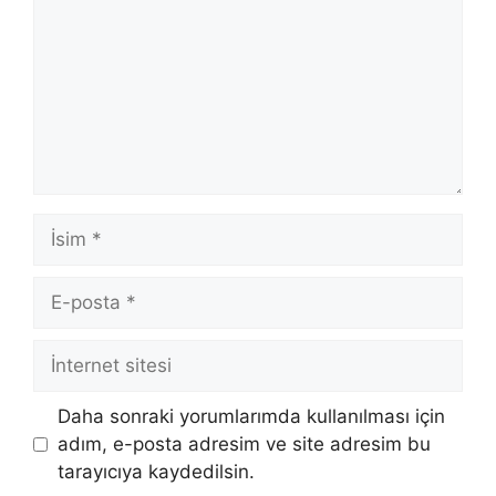
İsim
E-
posta
İnternet
sitesi
Daha sonraki yorumlarımda kullanılması için
adım, e-posta adresim ve site adresim bu
tarayıcıya kaydedilsin.