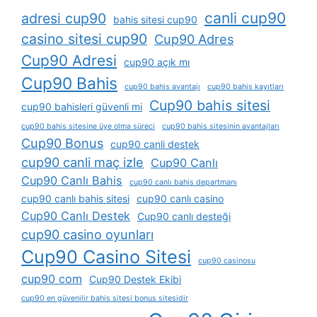
canli cup90
adresi cup90
bahis sitesi cup90
casino sitesi cup90
Cup90 Adres
Cup90 Adresi
cup90 açık mı
Cup90 Bahis
cup90 bahis avantajı
cup90 bahis kayıtları
Cup90 bahis sitesi
cup90 bahisleri güvenli mi
cup90 bahis sitesine üye olma süreci
cup90 bahis sitesinin avantajları
Cup90 Bonus
cup90 canli destek
cup90 canli maç izle
Cup90 Canlı
Cup90 Canlı Bahis
cup90 canlı bahis departmanı
cup90 canlı bahis sitesi
cup90 canlı casino
Cup90 Canlı Destek
Cup90 canlı desteği
cup90 casino oyunları
Cup90 Casino Sitesi
cup90 casinosu
cup90 com
Cup90 Destek Ekibi
cup90 en güvenilir bahis sitesi bonus sitesidir