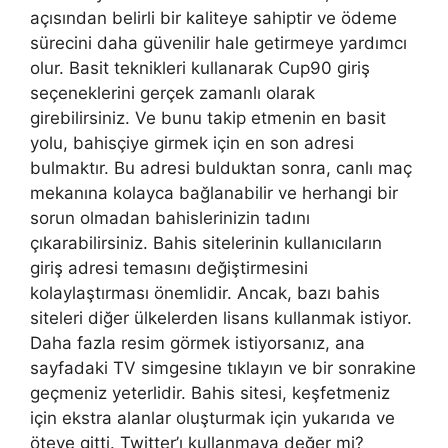
açısından belirli bir kaliteye sahiptir ve ödeme
sürecini daha güvenilir hale getirmeye yardımcı
olur. Basit teknikleri kullanarak Cup90 giriş
seçeneklerini gerçek zamanlı olarak
girebilirsiniz. Ve bunu takip etmenin en basit
yolu, bahisçiye girmek için en son adresi
bulmaktır. Bu adresi bulduktan sonra, canlı maç
mekanına kolayca bağlanabilir ve herhangi bir
sorun olmadan bahislerinizin tadını
çıkarabilirsiniz. Bahis sitelerinin kullanıcıların
giriş adresi temasını değiştirmesini
kolaylaştırması önemlidir. Ancak, bazı bahis
siteleri diğer ülkelerden lisans kullanmak istiyor.
Daha fazla resim görmek istiyorsanız, ana
sayfadaki TV simgesine tıklayın ve bir sonrakine
geçmeniz yeterlidir. Bahis sitesi, keşfetmeniz
için ekstra alanlar oluşturmak için yukarıda ve
öteye gitti. Twitter’ı kullanmaya değer mi?