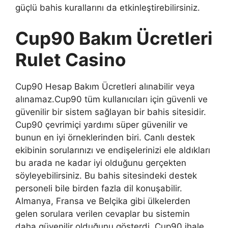
güçlü bahis kurallarını da etkinleştirebilirsiniz.
Cup90 Bakım Ücretleri
Rulet Casino
Cup90 Hesap Bakım Ücretleri alınabilir veya
alınamaz.Cup90 tüm kullanıcıları için güvenli ve
güvenilir bir sistem sağlayan bir bahis sitesidir.
Cup90 çevrimiçi yardımı süper güvenilir ve
bunun en iyi örneklerinden biri. Canlı destek
ekibinin sorularınızı ve endişelerinizi ele aldıkları
bu arada ne kadar iyi olduğunu gerçekten
söyleyebilirsiniz. Bu bahis sitesindeki destek
personeli bile birden fazla dil konuşabilir.
Almanya, Fransa ve Belçika gibi ülkelerden
gelen sorulara verilen cevaplar bu sistemin
daha güvenilir olduğunu gösterdi. Cup90 ihale