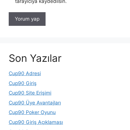
tarayıcıya kaydedilsin.
Son Yazılar
Cup90 Adresi
Cup90 Giriş
Cup90 Site Erişimi
Cup90 Üye Avantajları
Cup90 Poker Oyunu
Cup90 Giriş Açıklaması