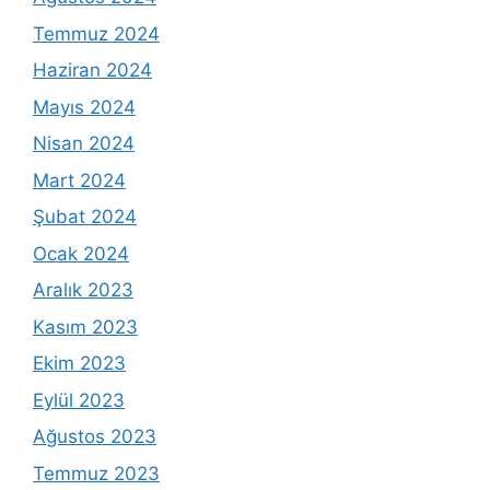
Temmuz 2024
Haziran 2024
Mayıs 2024
Nisan 2024
Mart 2024
Şubat 2024
Ocak 2024
Aralık 2023
Kasım 2023
Ekim 2023
Eylül 2023
Ağustos 2023
Temmuz 2023