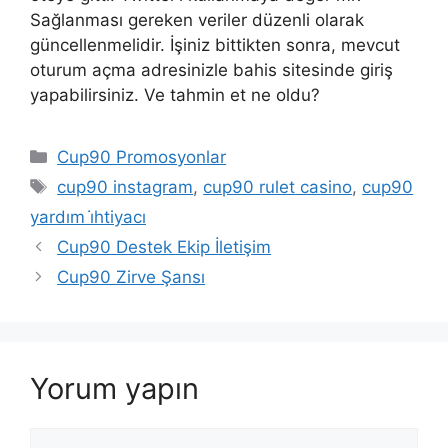
Sağlanması gereken veriler düzenli olarak
güncellenmelidir. İşiniz bittikten sonra, mevcut
oturum açma adresinizle bahis sitesinde giriş
yapabilirsiniz. Ve tahmin et ne oldu?
Kategoriler
Cup90 Promosyonlar
Etiketler
cup90 instagram
,
cup90 rulet casino
,
cup90
yardım i̇htiyacı
Cup90 Destek Ekip İletişim
Cup90 Zirve Şansı
Yorum yapın
Yorum