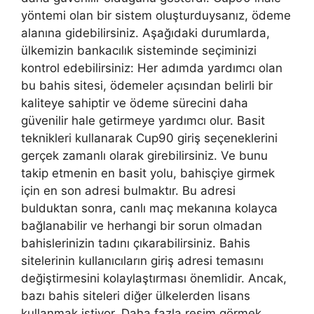
yöntemi olan bir sistem oluşturduysanız, ödeme
alanına gidebilirsiniz. Aşağıdaki durumlarda,
ülkemizin bankacılık sisteminde seçiminizi
kontrol edebilirsiniz: Her adımda yardımcı olan
bu bahis sitesi, ödemeler açısından belirli bir
kaliteye sahiptir ve ödeme sürecini daha
güvenilir hale getirmeye yardımcı olur. Basit
teknikleri kullanarak Cup90 giriş seçeneklerini
gerçek zamanlı olarak girebilirsiniz. Ve bunu
takip etmenin en basit yolu, bahisçiye girmek
için en son adresi bulmaktır. Bu adresi
bulduktan sonra, canlı maç mekanına kolayca
bağlanabilir ve herhangi bir sorun olmadan
bahislerinizin tadını çıkarabilirsiniz. Bahis
sitelerinin kullanıcıların giriş adresi temasını
değiştirmesini kolaylaştırması önemlidir. Ancak,
bazı bahis siteleri diğer ülkelerden lisans
kullanmak istiyor. Daha fazla resim görmek