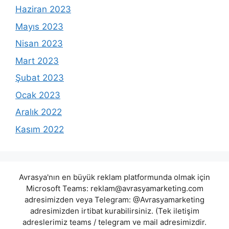
Haziran 2023
Mayıs 2023
Nisan 2023
Mart 2023
Şubat 2023
Ocak 2023
Aralık 2022
Kasım 2022
Avrasya'nın en büyük reklam platformunda olmak için
Microsoft Teams:
reklam@avrasyamarketing.com
adresimizden veya Telegram: @Avrasyamarketing
adresimizden irtibat kurabilirsiniz. (Tek iletişim
adreslerimiz teams / telegram ve mail adresimizdir.