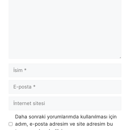
İsim
E-
posta
İnternet
sitesi
Daha sonraki yorumlarımda kullanılması için
adım, e-posta adresim ve site adresim bu