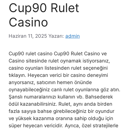
Cup90 Rulet
Casino
Haziran 11, 2025
Yazarı:
admin
Cup90 rulet casino Cup90 Rulet Casino ve
Casino sitesinde rulet oynamak istiyorsanız,
casino oyunları listesinden rulet seçeneğini
tıklayın. Heyecan verici bir casino deneyimi
arıyorsanız, satıcının hemen önünde
oynayabileceğiniz canlı rulet oyunlarına göz atın.
Şanslı numaralarınızı kullanın vb. Bahsederek
ödül kazanabilirsiniz. Rulet, aynı anda birden
fazla sayıya bahse girebileceğiniz bir oyundur
ve yüksek kazanma oranına sahip olduğu için
süper heyecan vericidir. Ayrıca, özel stratejilerle