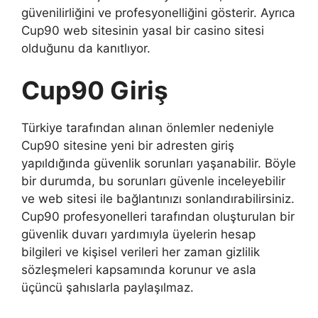
güvenilirliğini ve profesyonelliğini gösterir. Ayrıca
Cup90 web sitesinin yasal bir casino sitesi
olduğunu da kanıtlıyor.
Cup90 Giriş
Türkiye tarafından alınan önlemler nedeniyle
Cup90 sitesine yeni bir adresten giriş
yapıldığında güvenlik sorunları yaşanabilir. Böyle
bir durumda, bu sorunları güvenle inceleyebilir
ve web sitesi ile bağlantınızı sonlandırabilirsiniz.
Cup90 profesyonelleri tarafından oluşturulan bir
güvenlik duvarı yardımıyla üyelerin hesap
bilgileri ve kişisel verileri her zaman gizlilik
sözleşmeleri kapsamında korunur ve asla
üçüncü şahıslarla paylaşılmaz.