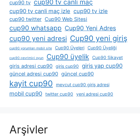
cup90 tv canli maç
cup90 tv
cup90 tv canli maç izle
cup90 tv izle
cup90 twitter
Cup90 Web Sitesi
cup90 whatsapp
Cup90 Yeni Adres
Cup90 yeni giriş
cup90 yeni adresi
Cup90 Üyeleri
Cup90 Üyeliği
cup90 yorumları mobil site
Cup90 üyelik
Cup90 Şikayet
cup90 çevrimiçi oyun
giris yap cup90
giris adresi cup90
giris cup90
güncel adresi cup90
güncel cup90
kayit cup90
mevcut cup90 giriş adresi
mobil cup90
twitter cup90
yeni adresi cup90
Arşivler