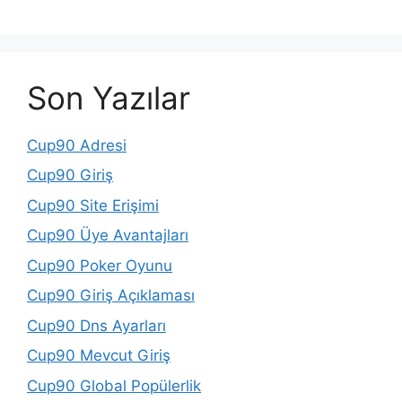
Son Yazılar
Cup90 Adresi
Cup90 Giriş
Cup90 Site Erişimi
Cup90 Üye Avantajları
Cup90 Poker Oyunu
Cup90 Giriş Açıklaması
Cup90 Dns Ayarları
Cup90 Mevcut Giriş
Cup90 Global Popülerlik