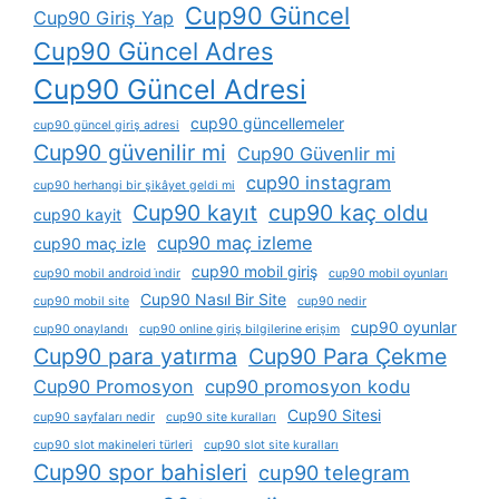
Cup90 Güncel
Cup90 Giriş Yap
Cup90 Güncel Adres
Cup90 Güncel Adresi
cup90 güncellemeler
cup90 güncel giriş adresi
Cup90 güvenilir mi
Cup90 Güvenlir mi
cup90 instagram
cup90 herhangi bir şikâyet geldi mi
Cup90 kayıt
cup90 kaç oldu
cup90 kayit
cup90 maç izleme
cup90 maç izle
cup90 mobil giriş
cup90 mobil android i̇ndir
cup90 mobil oyunları
Cup90 Nasıl Bir Site
cup90 mobil site
cup90 nedir
cup90 oyunlar
cup90 onaylandı
cup90 online giriş bilgilerine erişim
Cup90 para yatırma
Cup90 Para Çekme
Cup90 Promosyon
cup90 promosyon kodu
Cup90 Sitesi
cup90 sayfaları nedir
cup90 site kuralları
cup90 slot makineleri türleri
cup90 slot site kuralları
Cup90 spor bahisleri
cup90 telegram