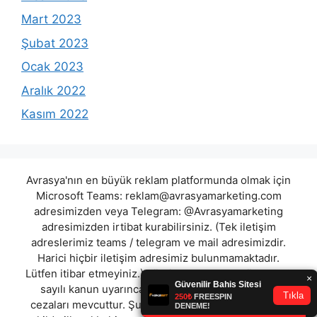
Mart 2023
Şubat 2023
Ocak 2023
Aralık 2022
Kasım 2022
Avrasya'nın en büyük reklam platformunda olmak için
Microsoft Teams:
reklam@avrasyamarketing.com
adresimizden veya Telegram: @Avrasyamarketing
adresimizden irtibat kurabilirsiniz. (Tek iletişim
adreslerimiz teams / telegram ve mail adresimizdir.
Harici hiçbir iletişim adresimiz bulunmamaktadır.
Lütfen itibar etmeyiniz.) Türkiye yasalarına göre 7258
sayılı kanun uyarınca yasa dışı bahis oynamanın
cezaları mevcuttur. Şu an bulunduğunuz site hiç bir