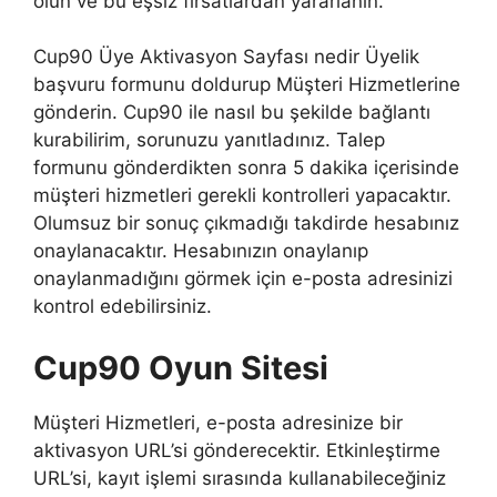
olun ve bu eşsiz fırsatlardan yararlanın.
Cup90 Üye Aktivasyon Sayfası nedir Üyelik
başvuru formunu doldurup Müşteri Hizmetlerine
gönderin. Cup90 ile nasıl bu şekilde bağlantı
kurabilirim, sorunuzu yanıtladınız. Talep
formunu gönderdikten sonra 5 dakika içerisinde
müşteri hizmetleri gerekli kontrolleri yapacaktır.
Olumsuz bir sonuç çıkmadığı takdirde hesabınız
onaylanacaktır. Hesabınızın onaylanıp
onaylanmadığını görmek için e-posta adresinizi
kontrol edebilirsiniz.
Cup90 Oyun Sitesi
Müşteri Hizmetleri, e-posta adresinize bir
aktivasyon URL’si gönderecektir. Etkinleştirme
URL’si, kayıt işlemi sırasında kullanabileceğiniz