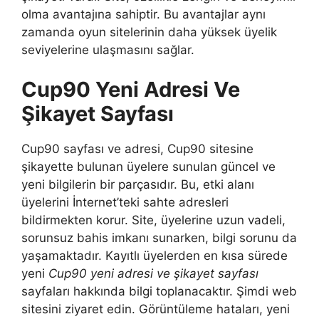
olma avantajına sahiptir. Bu avantajlar aynı
zamanda oyun sitelerinin daha yüksek üyelik
seviyelerine ulaşmasını sağlar.
Cup90 Yeni Adresi Ve
Şikayet Sayfası
Cup90 sayfası ve adresi, Cup90 sitesine
şikayette bulunan üyelere sunulan güncel ve
yeni bilgilerin bir parçasıdır. Bu, etki alanı
üyelerini İnternet’teki sahte adresleri
bildirmekten korur. Site, üyelerine uzun vadeli,
sorunsuz bahis imkanı sunarken, bilgi sorunu da
yaşamaktadır. Kayıtlı üyelerden en kısa sürede
yeni
Cup90 yeni adresi ve şikayet sayfası
sayfaları hakkında bilgi toplanacaktır. Şimdi web
sitesini ziyaret edin. Görüntüleme hataları, yeni