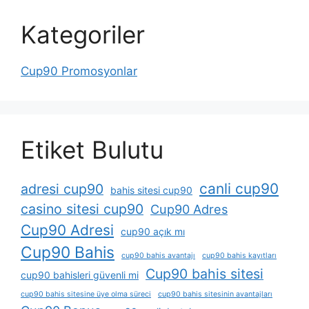
Kategoriler
Cup90 Promosyonlar
Etiket Bulutu
canli cup90
adresi cup90
bahis sitesi cup90
casino sitesi cup90
Cup90 Adres
Cup90 Adresi
cup90 açık mı
Cup90 Bahis
cup90 bahis avantajı
cup90 bahis kayıtları
Cup90 bahis sitesi
cup90 bahisleri güvenli mi
cup90 bahis sitesine üye olma süreci
cup90 bahis sitesinin avantajları