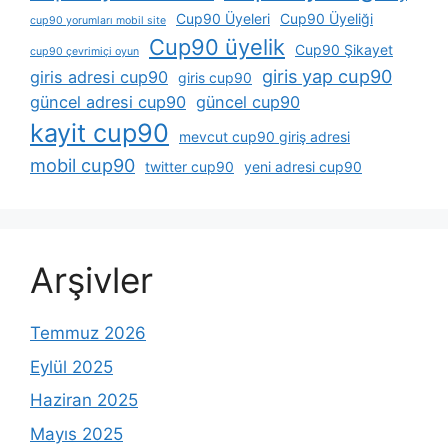
Cup90 Üyeleri
Cup90 Üyeliği
cup90 yorumları mobil site
Cup90 üyelik
Cup90 Şikayet
cup90 çevrimiçi oyun
giris yap cup90
giris adresi cup90
giris cup90
güncel adresi cup90
güncel cup90
kayit cup90
mevcut cup90 giriş adresi
mobil cup90
twitter cup90
yeni adresi cup90
Arşivler
Temmuz 2026
Eylül 2025
Haziran 2025
Mayıs 2025