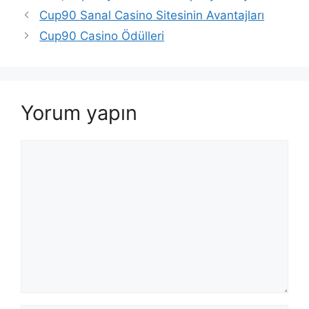
Cup90 Sanal Casino Sitesinin Avantajları
Cup90 Casino Ödülleri
Yorum yapın
Yorum