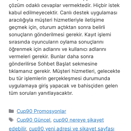
çözüm odaklı cevaplar vermektedir. Hiçbir istek
kabul edilmeyecektir. Canlı destek uygulaması
aracılığıyla müşteri hizmetleriyle iletişime
geçmek için, oturum açtıktan sonra belirli
sonuçların gönderilmesi gerekir. Kayıt işlemi
sırasında oyuncuların oylama sonuçlarını
öğrenmek için adlarını ve kullanıcı adlarını
vermeleri gerekir. Bunlar daha sonra
gönderilirse Sohbet Başlat sekmesine
tıklamanız gerekir. Müşteri hizmetleri, gelecekte
bu tür işlemlerin gerçekleşmesi durumunda
uygulamaya giriş yapacak ve bahisçiden gelen
tüm soruları yanıtlayacaktır.
Kategoriler
Cup90 Promosyonlar
Etiketler
Cup90 Güncel
,
cup90 nereye şikayet
edebilir
,
cup90 yeni adresi ve şikayet sayfası