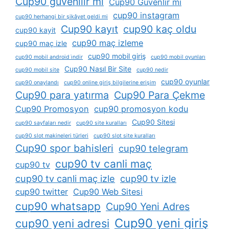
Cup90 güvenilir mi
Cup90 Güvenlir mi
cup90 instagram
cup90 herhangi bir şikâyet geldi mi
Cup90 kayıt
cup90 kaç oldu
cup90 kayit
cup90 maç izleme
cup90 maç izle
cup90 mobil giriş
cup90 mobil android i̇ndir
cup90 mobil oyunları
Cup90 Nasıl Bir Site
cup90 mobil site
cup90 nedir
cup90 oyunlar
cup90 onaylandı
cup90 online giriş bilgilerine erişim
Cup90 para yatırma
Cup90 Para Çekme
Cup90 Promosyon
cup90 promosyon kodu
Cup90 Sitesi
cup90 sayfaları nedir
cup90 site kuralları
cup90 slot makineleri türleri
cup90 slot site kuralları
Cup90 spor bahisleri
cup90 telegram
cup90 tv canli maç
cup90 tv
cup90 tv canli maç izle
cup90 tv izle
cup90 twitter
Cup90 Web Sitesi
cup90 whatsapp
Cup90 Yeni Adres
Cup90 yeni giriş
cup90 yeni adresi