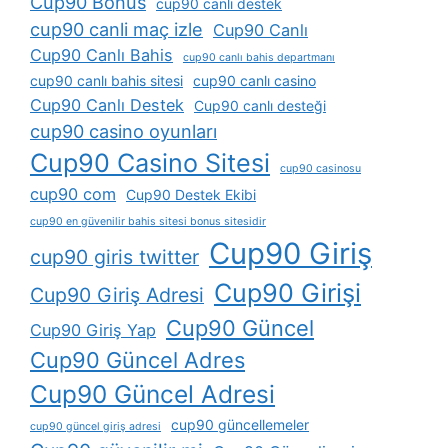
Cup90 Bonus
cup90 canli destek
cup90 canli maç izle
Cup90 Canlı
Cup90 Canlı Bahis
cup90 canlı bahis departmanı
cup90 canlı bahis sitesi
cup90 canlı casino
Cup90 Canlı Destek
Cup90 canlı desteği
cup90 casino oyunları
Cup90 Casino Sitesi
cup90 casinosu
cup90 com
Cup90 Destek Ekibi
cup90 en güvenilir bahis sitesi bonus sitesidir
Cup90 Giriş
cup90 giris twitter
Cup90 Girişi
Cup90 Giriş Adresi
Cup90 Güncel
Cup90 Giriş Yap
Cup90 Güncel Adres
Cup90 Güncel Adresi
cup90 güncellemeler
cup90 güncel giriş adresi