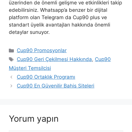
üzerinden de önemli gelişme ve etkinlikleri takip
edebilirsiniz. Whatsapp’a benzer bir dijital
platform olan Telegram da Cup90 plus ve
standart üyelik avantajları hakkında önemli
detaylar sunuyor.
Kategoriler
Cup90 Promosyonlar
Etiketler
Cup90 Geri Çekilmesi Hakkında
,
Cup90
Müşteri Temsilcisi
Cup90 Ortaklık Programı
Cup90 En Güvenilir Bahis Siteleri
Yorum yapın