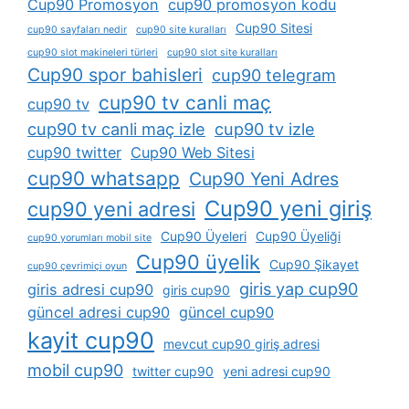
Cup90 Promosyon
cup90 promosyon kodu
Cup90 Sitesi
cup90 sayfaları nedir
cup90 site kuralları
cup90 slot makineleri türleri
cup90 slot site kuralları
Cup90 spor bahisleri
cup90 telegram
cup90 tv canli maç
cup90 tv
cup90 tv canli maç izle
cup90 tv izle
cup90 twitter
Cup90 Web Sitesi
cup90 whatsapp
Cup90 Yeni Adres
Cup90 yeni giriş
cup90 yeni adresi
Cup90 Üyeleri
Cup90 Üyeliği
cup90 yorumları mobil site
Cup90 üyelik
Cup90 Şikayet
cup90 çevrimiçi oyun
giris yap cup90
giris adresi cup90
giris cup90
güncel adresi cup90
güncel cup90
kayit cup90
mevcut cup90 giriş adresi
mobil cup90
twitter cup90
yeni adresi cup90