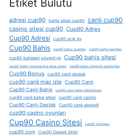
Etiket Bulutu
canli cup90
adresi cup90
bahis sitesi cup90
casino sitesi cup90
Cup90 Adres
Cup90 Adresi
cup90 açık mı
Cup90 Bahis
cup90 bahis avantajı
cup90 bahis kayıtları
Cup90 bahis sitesi
cup90 bahisleri güvenli mi
cup90 bahis sitesine üye olma süreci
cup90 bahis sitesinin avantajları
Cup90 Bonus
cup90 canli destek
cup90 canli maç izle
Cup90 Canlı
Cup90 Canlı Bahis
cup90 canlı bahis departmanı
cup90 canlı bahis sitesi
cup90 canlı casino
Cup90 Canlı Destek
Cup90 canlı desteği
cup90 casino oyunları
Cup90 Casino Sitesi
cup90 casinosu
cup90 com
Cup90 Destek Ekibi