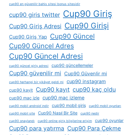
cup90 en güvenilir bahis sitesi bonus sitesidir
Cup90 Giriş
cup90 giris twitter
Cup90 Girişi
Cup90 Giriş Adresi
Cup90 Güncel
Cup90 Giriş Yap
Cup90 Güncel Adres
Cup90 Güncel Adresi
cup90 güncellemeler
cup90 güncel giriş adresi
Cup90 güvenilir mi
Cup90 Güvenlir mi
cup90 instagram
cup90 herhangi bir şikâyet geldi mi
Cup90 kayıt
cup90 kaç oldu
cup90 kayit
cup90 maç izleme
cup90 maç izle
cup90 mobil giriş
cup90 mobil android i̇ndir
cup90 mobil oyunları
Cup90 Nasıl Bir Site
cup90 mobil site
cup90 nedir
cup90 oyunlar
cup90 onaylandı
cup90 online giriş bilgilerine erişim
Cup90 para yatırma
Cup90 Para Çekme