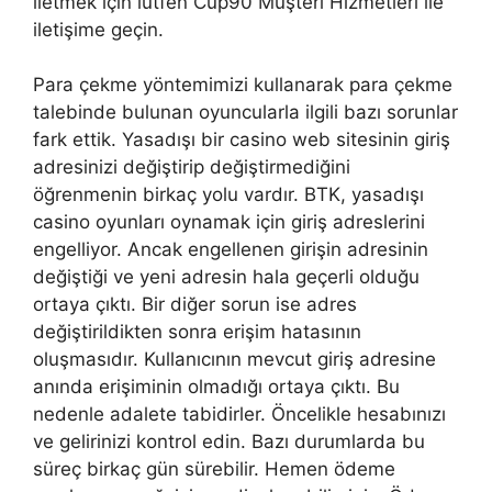
iletmek için lütfen Cup90 Müşteri Hizmetleri ile
iletişime geçin.
Para çekme yöntemimizi kullanarak para çekme
talebinde bulunan oyuncularla ilgili bazı sorunlar
fark ettik. Yasadışı bir casino web sitesinin giriş
adresinizi değiştirip değiştirmediğini
öğrenmenin birkaç yolu vardır. BTK, yasadışı
casino oyunları oynamak için giriş adreslerini
engelliyor. Ancak engellenen girişin adresinin
değiştiği ve yeni adresin hala geçerli olduğu
ortaya çıktı. Bir diğer sorun ise adres
değiştirildikten sonra erişim hatasının
oluşmasıdır. Kullanıcının mevcut giriş adresine
anında erişiminin olmadığı ortaya çıktı. Bu
nedenle adalete tabidirler. Öncelikle hesabınızı
ve gelirinizi kontrol edin. Bazı durumlarda bu
süreç birkaç gün sürebilir. Hemen ödeme