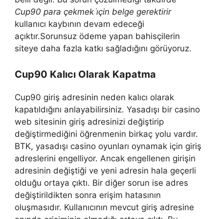
Cup90 para çekmek i̇çin belge gerektirir
kullanıcı kaybının devam edeceği
açıktır.Sorunsuz ödeme yapan bahisçilerin
siteye daha fazla katkı sağladığını görüyoruz.
Cup90 Kalıcı Olarak Kapatma
Cup90 giriş adresinin neden kalıcı olarak
kapatıldığını anlayabilirsiniz. Yasadışı bir casino
web sitesinin giriş adresinizi değiştirip
değiştirmediğini öğrenmenin birkaç yolu vardır.
BTK, yasadışı casino oyunları oynamak için giriş
adreslerini engelliyor. Ancak engellenen girişin
adresinin değiştiği ve yeni adresin hala geçerli
olduğu ortaya çıktı. Bir diğer sorun ise adres
değiştirildikten sonra erişim hatasının
oluşmasıdır. Kullanıcının mevcut giriş adresine