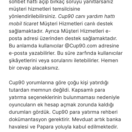
sohbet hattı açıp birkaç soruyu yanıtlarsanız
müşteri hizmetleri temsilcisine
yönlendirilebilirsiniz.
Cup90 canı yardım hattı
mobil ticaret
Müşteri Hizmetleri canlı destek
sağlamaktadır. Ayrıca Müşteri Hizmetleri e-
posta adresi üzerinden destek sağlamaktadır.
Bu anlamda kullanıcılar @Cup90.com adresine
e-posta yazabilirler. Bu süre zarfında kullanıcılar
şikâyetlerini veya sorularını iletebilirler. Hemen
bir cevap alacaksınız.
Cup90 yorumlarına göre çoğu kişi yatırdığı
tutardan memnun değildi. Kapsamlı para
yatırma seçeneklerinin bulunmaması nedeniyle
oyuncuların ek hesap açmak zorunda kaldığı
durumları gördük. Cup90 para yatırma rehberi
dokümantasyon gerektirir. Mevduat artık banka
havalesi ve Papara yoluyla kabul edilmektedir.