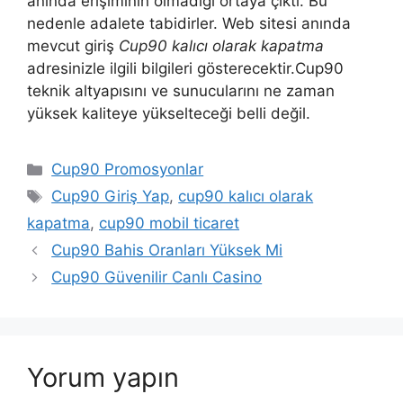
anında erişiminin olmadığı ortaya çıktı. Bu
nedenle adalete tabidirler. Web sitesi anında
mevcut giriş
Cup90 kalıcı olarak kapatma
adresinizle ilgili bilgileri gösterecektir.Cup90
teknik altyapısını ve sunucularını ne zaman
yüksek kaliteye yükselteceği belli değil.
Kategoriler
Cup90 Promosyonlar
Etiketler
Cup90 Giriş Yap
,
cup90 kalıcı olarak
kapatma
,
cup90 mobil ticaret
Cup90 Bahis Oranları Yüksek Mi
Cup90 Güvenilir Canlı Casino
Yorum yapın