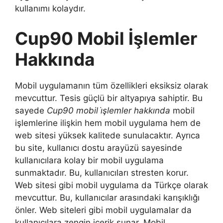
kullanımı kolaydır.
Cup90 Mobil İşlemler
Hakkında
Mobil uygulamanın tüm özellikleri eksiksiz olarak
mevcuttur. Tesis güçlü bir altyapıya sahiptir. Bu
sayede
Cup90 mobil i̇şlemler hakkında
mobil
işlemlerine ilişkin hem mobil uygulama hem de
web sitesi yüksek kalitede sunulacaktır. Ayrıca
bu site, kullanıcı dostu arayüzü sayesinde
kullanıcılara kolay bir mobil uygulama
sunmaktadır. Bu, kullanıcıları stresten korur.
Web sitesi gibi mobil uygulama da Türkçe olarak
mevcuttur. Bu, kullanıcılar arasındaki karışıklığı
önler. Web siteleri gibi mobil uygulamalar da
kullanıcılara zengin içerik sunar. Mobil