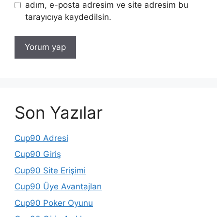
adım, e-posta adresim ve site adresim bu
tarayıcıya kaydedilsin.
Son Yazılar
Cup90 Adresi
Cup90 Giriş
Cup90 Site Erişimi
Cup90 Üye Avantajları
Cup90 Poker Oyunu