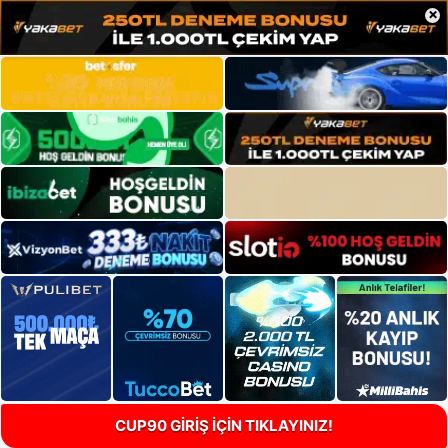
×
CUP90 GİRİŞ İÇİN TIKLAYINIZ!