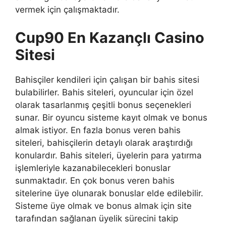
vermek için çalışmaktadır.
Cup90 En Kazançlı Casino
Sitesi
Bahisçiler kendileri için çalışan bir bahis sitesi
bulabilirler. Bahis siteleri, oyuncular için özel
olarak tasarlanmış çeşitli bonus seçenekleri
sunar. Bir oyuncu sisteme kayıt olmak ve bonus
almak istiyor. En fazla bonus veren bahis
siteleri, bahisçilerin detaylı olarak araştırdığı
konulardır. Bahis siteleri, üyelerin para yatırma
işlemleriyle kazanabilecekleri bonuslar
sunmaktadır. En çok bonus veren bahis
sitelerine üye olunarak bonuslar elde edilebilir.
Sisteme üye olmak ve bonus almak için site
tarafından sağlanan üyelik sürecini takip