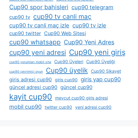
Cup90 spor bahisleri
cup90 telegram
cup90 tv canli maç
cup90 tv
cup90 tv canli maç izle
cup90 tv izle
cup90 twitter
Cup90 Web Sitesi
cup90 whatsapp
Cup90 Yeni Adres
Cup90 yeni giriş
cup90 yeni adresi
Cup90 Üyeleri
Cup90 Üyeliği
cup90 yorumları mobil site
Cup90 üyelik
Cup90 Şikayet
cup90 çevrimiçi oyun
giris yap cup90
giris adresi cup90
giris cup90
güncel adresi cup90
güncel cup90
kayit cup90
mevcut cup90 giriş adresi
mobil cup90
twitter cup90
yeni adresi cup90