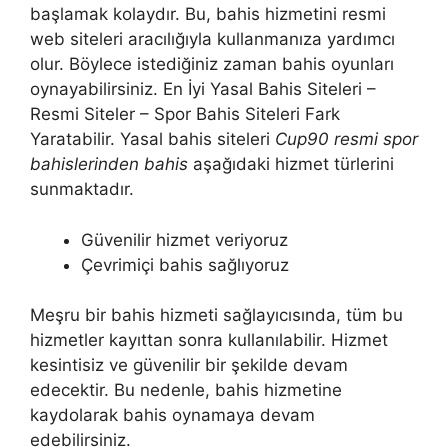
başlamak kolaydır. Bu, bahis hizmetini resmi
web siteleri aracılığıyla kullanmanıza yardımcı
olur. Böylece istediğiniz zaman bahis oyunları
oynayabilirsiniz. En İyi Yasal Bahis Siteleri –
Resmi Siteler – Spor Bahis Siteleri Fark
Yaratabilir. Yasal bahis siteleri
Cup90 resmi spor
bahislerinden bahis
aşağıdaki hizmet türlerini
sunmaktadır.
Güvenilir hizmet veriyoruz
Çevrimiçi bahis sağlıyoruz
Meşru bir bahis hizmeti sağlayıcısında, tüm bu
hizmetler kayıttan sonra kullanılabilir. Hizmet
kesintisiz ve güvenilir bir şekilde devam
edecektir. Bu nedenle, bahis hizmetine
kaydolarak bahis oynamaya devam
edebilirsiniz.