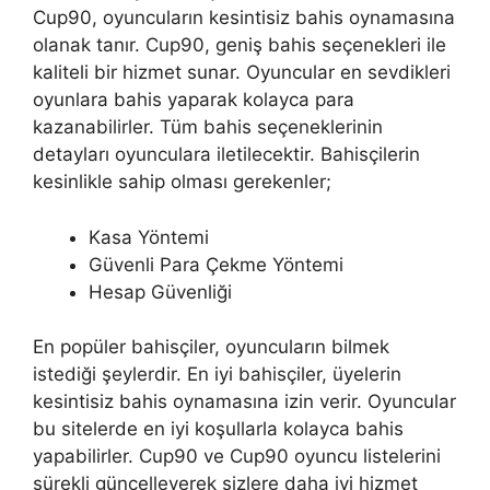
Cup90, oyuncuların kesintisiz bahis oynamasına
olanak tanır. Cup90, geniş bahis seçenekleri ile
kaliteli bir hizmet sunar. Oyuncular en sevdikleri
oyunlara bahis yaparak kolayca para
kazanabilirler. Tüm bahis seçeneklerinin
detayları oyunculara iletilecektir. Bahisçilerin
kesinlikle sahip olması gerekenler;
Kasa Yöntemi
Güvenli Para Çekme Yöntemi
Hesap Güvenliği
En popüler bahisçiler, oyuncuların bilmek
istediği şeylerdir. En iyi bahisçiler, üyelerin
kesintisiz bahis oynamasına izin verir. Oyuncular
bu sitelerde en iyi koşullarla kolayca bahis
yapabilirler. Cup90 ve Cup90 oyuncu listelerini
sürekli güncelleyerek sizlere daha iyi hizmet