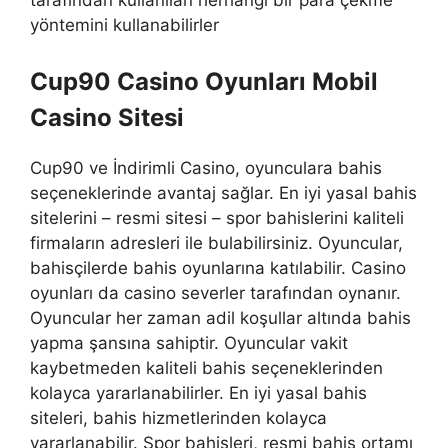
tarafından kullanılan herhangi bir para çekme
yöntemini kullanabilirler
Cup90 Casino Oyunları Mobil
Casino Sitesi
Cup90 ve İndirimli Casino, oyunculara bahis
seçeneklerinde avantaj sağlar. En iyi yasal bahis
sitelerini – resmi sitesi – spor bahislerini kaliteli
firmaların adresleri ile bulabilirsiniz. Oyuncular,
bahisçilerde bahis oyunlarına katılabilir. Casino
oyunları da casino severler tarafından oynanır.
Oyuncular her zaman adil koşullar altında bahis
yapma şansına sahiptir. Oyuncular vakit
kaybetmeden kaliteli bahis seçeneklerinden
kolayca yararlanabilirler. En iyi yasal bahis
siteleri, bahis hizmetlerinden kolayca
yararlanabilir. Spor bahisleri, resmi bahis ortamı