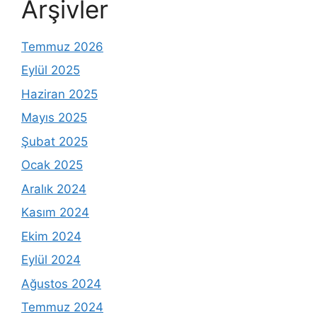
Arşivler
Temmuz 2026
Eylül 2025
Haziran 2025
Mayıs 2025
Şubat 2025
Ocak 2025
Aralık 2024
Kasım 2024
Ekim 2024
Eylül 2024
Ağustos 2024
Temmuz 2024