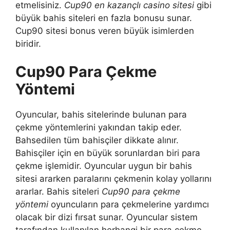
etmelisiniz.
Cup90 en kazançlı casino sitesi
gibi
büyük bahis siteleri en fazla bonusu sunar.
Cup90 sitesi bonus veren büyük isimlerden
biridir.
Cup90 Para Çekme
Yöntemi
Oyuncular, bahis sitelerinde bulunan para
çekme yöntemlerini yakından takip eder.
Bahsedilen tüm bahisçiler dikkate alınır.
Bahisçiler için en büyük sorunlardan biri para
çekme işlemidir. Oyuncular uygun bir bahis
sitesi ararken paralarını çekmenin kolay yollarını
ararlar. Bahis siteleri
Cup90 para çekme
yöntemi
oyuncuların para çekmelerine yardımcı
olacak bir dizi fırsat sunar. Oyuncular sistem