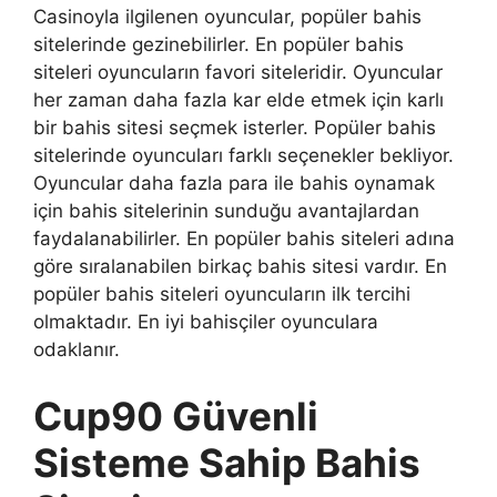
Casinoyla ilgilenen oyuncular, popüler bahis
sitelerinde gezinebilirler. En popüler bahis
siteleri oyuncuların favori siteleridir. Oyuncular
her zaman daha fazla kar elde etmek için karlı
bir bahis sitesi seçmek isterler. Popüler bahis
sitelerinde oyuncuları farklı seçenekler bekliyor.
Oyuncular daha fazla para ile bahis oynamak
için bahis sitelerinin sunduğu avantajlardan
faydalanabilirler. En popüler bahis siteleri adına
göre sıralanabilen birkaç bahis sitesi vardır. En
popüler bahis siteleri oyuncuların ilk tercihi
olmaktadır. En iyi bahisçiler oyunculara
odaklanır.
Cup90 Güvenli
Sisteme Sahip Bahis