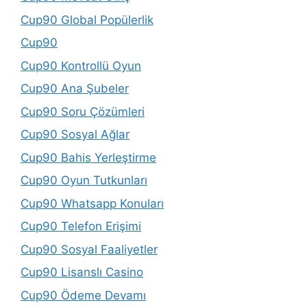
Cup90 Global Popülerlik
Cup90
Cup90 Kontrollü Oyun
Cup90 Ana Şubeler
Cup90 Soru Çözümleri
Cup90 Sosyal Ağlar
Cup90 Bahis Yerleştirme
Cup90 Oyun Tutkunları
Cup90 Whatsapp Konuları
Cup90 Telefon Erişimi
Cup90 Sosyal Faaliyetler
Cup90 Lisanslı Casino
Cup90 Ödeme Devamı