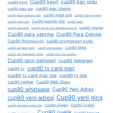
Cup90 kayıt
cup90 kaç oldu
cup90 kayit
cup90 maç izleme
cup90 maç izle
cup90 mobil giriş
cup90 mobil android i̇ndir
cup90 mobil oyunları
Cup90 Nasıl Bir Site
cup90 mobil site
cup90 nedir
cup90 oyunlar
cup90 onaylandı
cup90 online giriş bilgilerine erişim
Cup90 para yatırma
Cup90 Para Çekme
Cup90 Promosyon
cup90 promosyon kodu
Cup90 Sitesi
cup90 sayfaları nedir
cup90 site kuralları
cup90 slot makineleri türleri
cup90 slot site kuralları
Cup90 spor bahisleri
cup90 telegram
cup90 tv canli maç
cup90 tv
cup90 tv canli maç izle
cup90 tv izle
cup90 twitter
Cup90 Web Sitesi
cup90 whatsapp
Cup90 Yeni Adres
Cup90 yeni giriş
cup90 yeni adresi
Cup90 Üyeleri
Cup90 Üyeliği
cup90 yorumları mobil site
Cup90 üyelik
Cup90 Şikayet