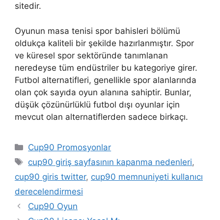
sitedir.
Oyunun masa tenisi spor bahisleri bölümü
oldukça kaliteli bir şekilde hazırlanmıştır. Spor
ve küresel spor sektöründe tanımlanan
neredeyse tüm endüstriler bu kategoriye girer.
Futbol alternatifleri, genellikle spor alanlarında
olan çok sayıda oyun alanına sahiptir. Bunlar,
düşük çözünürlüklü futbol dışı oyunlar için
mevcut olan alternatiflerden sadece birkaçı.
Kategoriler
Cup90 Promosyonlar
Etiketler
cup90 giriş sayfasının kapanma nedenleri
,
cup90 giris twitter
,
cup90 memnuniyeti kullanıcı
derecelendirmesi
Cup90 Oyun