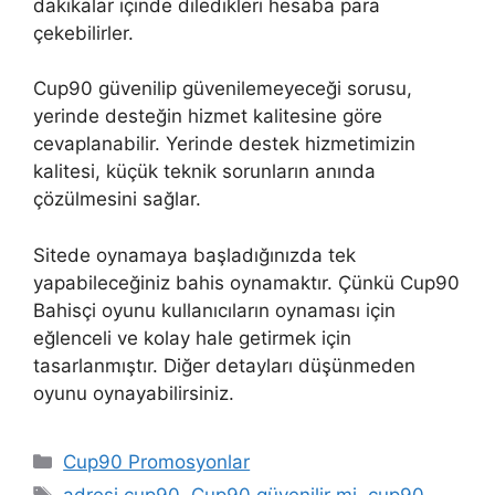
dakikalar içinde diledikleri hesaba para
çekebilirler.
Cup90 güvenilip güvenilemeyeceği sorusu,
yerinde desteğin hizmet kalitesine göre
cevaplanabilir. Yerinde destek hizmetimizin
kalitesi, küçük teknik sorunların anında
çözülmesini sağlar.
Sitede oynamaya başladığınızda tek
yapabileceğiniz bahis oynamaktır. Çünkü Cup90
Bahisçi oyunu kullanıcıların oynaması için
eğlenceli ve kolay hale getirmek için
tasarlanmıştır. Diğer detayları düşünmeden
oyunu oynayabilirsiniz.
Kategoriler
Cup90 Promosyonlar
Etiketler
adresi cup90
,
Cup90 güvenilir mi
,
cup90