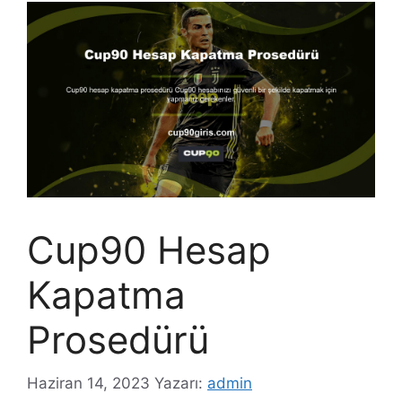
Cup90 Hesap
Kapatma
Prosedürü
Haziran 14, 2023
Yazarı:
admin