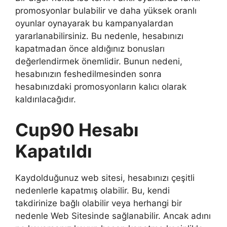
promosyonlar bulabilir ve daha yüksek oranlı
oyunlar oynayarak bu kampanyalardan
yararlanabilirsiniz. Bu nedenle, hesabınızı
kapatmadan önce aldığınız bonusları
değerlendirmek önemlidir. Bunun nedeni,
hesabınızın feshedilmesinden sonra
hesabınızdaki promosyonların kalıcı olarak
kaldırılacağıdır.
Cup90 Hesabı
Kapatıldı
Kaydolduğunuz web sitesi, hesabınızı çeşitli
nedenlerle kapatmış olabilir. Bu, kendi
takdirinize bağlı olabilir veya herhangi bir
nedenle Web Sitesinde sağlanabilir. Ancak adını