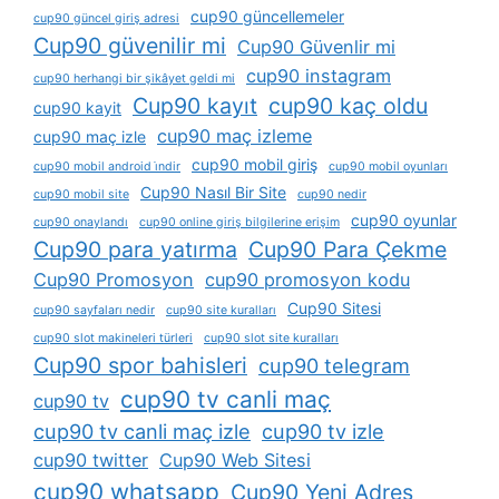
cup90 güncellemeler
cup90 güncel giriş adresi
Cup90 güvenilir mi
Cup90 Güvenlir mi
cup90 instagram
cup90 herhangi bir şikâyet geldi mi
Cup90 kayıt
cup90 kaç oldu
cup90 kayit
cup90 maç izleme
cup90 maç izle
cup90 mobil giriş
cup90 mobil android i̇ndir
cup90 mobil oyunları
Cup90 Nasıl Bir Site
cup90 mobil site
cup90 nedir
cup90 oyunlar
cup90 onaylandı
cup90 online giriş bilgilerine erişim
Cup90 para yatırma
Cup90 Para Çekme
Cup90 Promosyon
cup90 promosyon kodu
Cup90 Sitesi
cup90 sayfaları nedir
cup90 site kuralları
cup90 slot makineleri türleri
cup90 slot site kuralları
Cup90 spor bahisleri
cup90 telegram
cup90 tv canli maç
cup90 tv
cup90 tv canli maç izle
cup90 tv izle
cup90 twitter
Cup90 Web Sitesi
cup90 whatsapp
Cup90 Yeni Adres