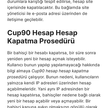
durumlara karıştığı tespit edilirse, hesap site
içerisinde kapatılacaktır. Bu bağlamda site
yöneticisi ile e-posta adresi üzerinden de
iletişime geçilebilir.
Cup90 Hesap Hesap
Kapatma Prosedürü
Bir bahisçi bir hesabı kapatırsa, bir süre sonra
yeniden yeni bir hesap açmak isteyebilir.
Kullanıcı bunun yapılıp yapılamayacağı hakkında
bilgi almaya
Cup90 hesap hesap kapatma
prosedürü
çalışıyor. Bunun nedeni, kullanıcıların
yalnızca kendi IP adresleri üzerinden hesap
açabilmeleridir. Yani aynı IP adresinden bir
hesap kapatılırsa, bahisçiler nedene bağlı olarak
yeni bir hesap açabilir veya açmayabilir. Bir
bahisçi kanuna aykırı olmaksızın gönüllü olarak