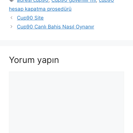
hesap kapatma prosedürü
Cup90 Site
Cup90 Canlı Bahis Nasıl Oynanır
Yorum yapın
Yorum