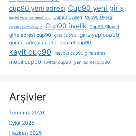
Cup90 yeni giriş
cup90 yeni adresi
Cup90 Üyeleri
Cup90 Üyeliği
cup90 yorumları mobil site
Cup90 üyelik
Cup90 Şikayet
cup90 çevrimiçi oyun
giris yap cup90
giris adresi cup90
giris cup90
güncel adresi cup90
güncel cup90
kayit cup90
mevcut cup90 giriş adresi
mobil cup90
twitter cup90
yeni adresi cup90
Arşivler
Temmuz 2026
Eylül 2025
Haziran 2025